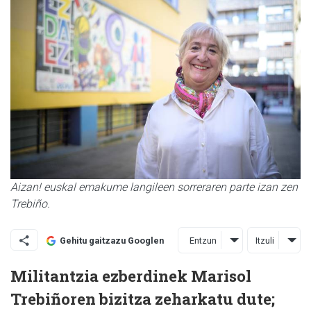
Aizan! euskal emakume langileen sorreraren parte izan zen
Trebiño.
Entzun
Itzuli
Gehitu gaitzazu Googlen
Militantzia ezberdinek Marisol
Trebiñoren bizitza zeharkatu dute;