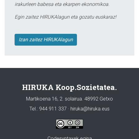
irakurleen babesa eta ekarpen ekonomikoa.
Egin zaitez HIRUKAlagun eta gozatu euskaraz!
Izan zaitez HIRUKAlagun
HIRUKA Koop.Sozietatea.
Martikoena 16, 2. solairua. 48992 Getxo
Tel.: 944 911 337 · hiruka@hiruka.eus
Codesyntaxek egina