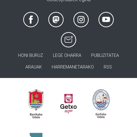
HONI BURUZ
LEGE OHARRA
PUBLIZITATEA
ARAUAK
HARREMANETARAKO
RSS