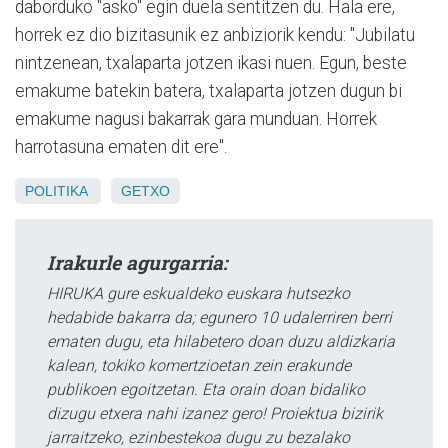
daborduko "asko" egin duela sentitzen du. Hala ere,
horrek ez dio bizitasunik ez anbiziorik kendu: "Jubilatu
nintzenean, txalaparta jotzen ikasi nuen. Egun, beste
emakume batekin batera, txalaparta jotzen dugun bi
emakume nagusi bakarrak gara munduan. Horrek
harrotasuna ematen dit ere".
POLITIKA
GETXO
Irakurle agurgarria:
HIRUKA gure eskualdeko euskara hutsezko
hedabide bakarra da; egunero 10 udalerriren berri
ematen dugu, eta hilabetero doan duzu aldizkaria
kalean, tokiko komertzioetan zein erakunde
publikoen egoitzetan. Eta orain doan bidaliko
dizugu etxera nahi izanez gero! Proiektua bizirik
jarraitzeko, ezinbestekoa dugu zu bezalako