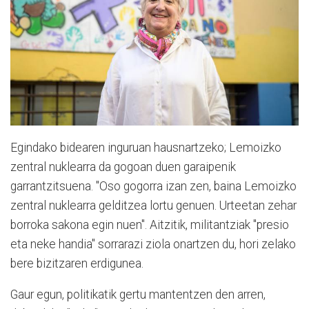
Egindako bidearen inguruan hausnartzeko; Lemoizko
zentral nuklearra da gogoan duen garaipenik
garrantzitsuena. "Oso gogorra izan zen, baina Lemoizko
zentral nuklearra gelditzea lortu genuen. Urteetan zehar
borroka sakona egin nuen". Aitzitik, militantziak "presio
eta neke handia" sorrarazi ziola onartzen du, hori zelako
bere bizitzaren erdigunea.
Gaur egun, politikatik gertu mantentzen den arren,