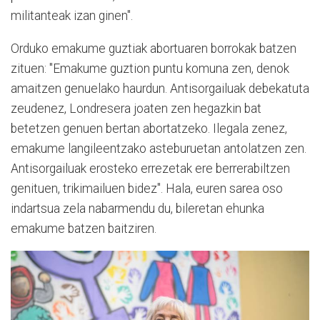
militanteak izan ginen".
Orduko emakume guztiak abortuaren borrokak batzen
zituen: "Emakume guztion puntu komuna zen, denok
amaitzen genuelako haurdun. Antisorgailuak debekatuta
zeudenez, Londresera joaten zen hegazkin bat
betetzen genuen bertan abortatzeko. Ilegala zenez,
emakume langileentzako asteburuetan antolatzen zen.
Antisorgailuak erosteko errezetak ere berrerabiltzen
genituen, trikimailuen bidez". Hala, euren sarea oso
indartsua zela nabarmendu du, bileretan ehunka
emakume batzen baitziren.