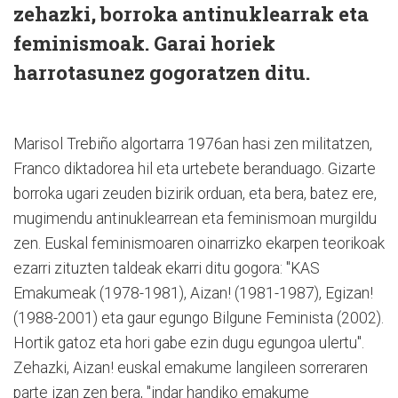
zehazki, borroka antinuklearrak eta
feminismoak. Garai horiek
harrotasunez gogoratzen ditu.
Marisol Trebiño algortarra 1976an hasi zen militatzen,
Franco diktadorea hil eta urtebete beranduago. Gizarte
borroka ugari zeuden bizirik orduan, eta bera, batez ere,
mugimendu antinuklearrean eta feminismoan murgildu
zen. Euskal feminismoaren oinarrizko ekarpen teorikoak
ezarri zituzten taldeak ekarri ditu gogora: "KAS
Emakumeak (1978-1981), Aizan! (1981-1987), Egizan!
(1988-2001) eta gaur egungo Bilgune Feminista (2002).
Hortik gatoz eta hori gabe ezin dugu egungoa ulertu".
Zehazki, Aizan! euskal emakume langileen sorreraren
parte izan zen bera, "indar handiko emakume