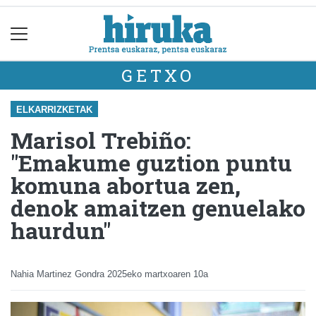
GETXO
ELKARRIZKETAK
Marisol Trebiño:
"Emakume guztion puntu
komuna abortua zen,
denok amaitzen genuelako
haurdun"
Nahia Martinez Gondra
2025eko martxoaren 10a