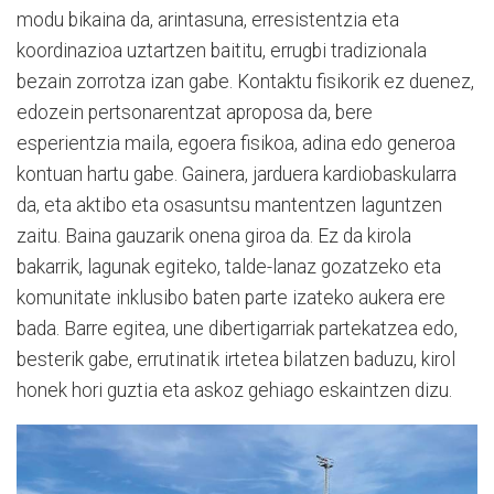
modu bikaina da, arintasuna, erresistentzia eta
koordinazioa uztartzen baititu, errugbi tradizionala
bezain zorrotza izan gabe. Kontaktu fisikorik ez duenez,
edozein pertsonarentzat aproposa da, bere
esperientzia maila, egoera fisikoa, adina edo generoa
kontuan hartu gabe. Gainera, jarduera kardiobaskularra
da, eta aktibo eta osasuntsu mantentzen laguntzen
zaitu. Baina gauzarik onena giroa da. Ez da kirola
bakarrik, lagunak egiteko, talde-lanaz gozatzeko eta
komunitate inklusibo baten parte izateko aukera ere
bada. Barre egitea, une dibertigarriak partekatzea edo,
besterik gabe, errutinatik irtetea bilatzen baduzu, kirol
honek hori guztia eta askoz gehiago eskaintzen dizu.