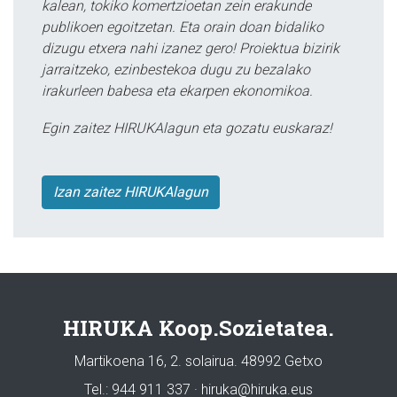
kalean, tokiko komertzioetan zein erakunde
publikoen egoitzetan. Eta orain doan bidaliko
dizugu etxera nahi izanez gero! Proiektua bizirik
jarraitzeko, ezinbestekoa dugu zu bezalako
irakurleen babesa eta ekarpen ekonomikoa.
Egin zaitez HIRUKAlagun eta gozatu euskaraz!
Izan zaitez HIRUKAlagun
HIRUKA Koop.Sozietatea.
Martikoena 16, 2. solairua. 48992 Getxo
Tel.: 944 911 337 · hiruka@hiruka.eus