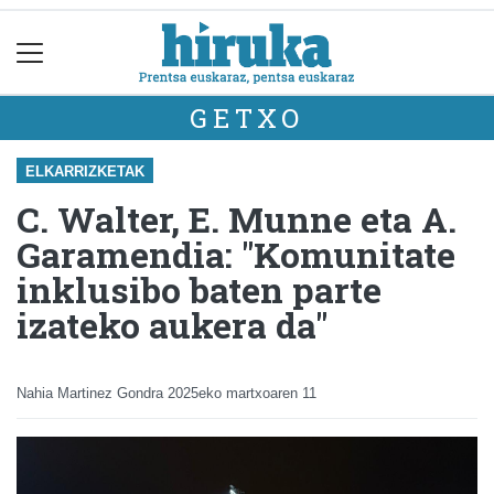
GETXO
ELKARRIZKETAK
C. Walter, E. Munne eta A.
Garamendia: "Komunitate
inklusibo baten parte
izateko aukera da"
Nahia Martinez Gondra
2025eko martxoaren 11