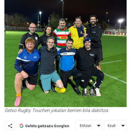
Getxo Rugby Touchen jokalari berrien bila dabiltza.
Entzun
Itzuli
Gehitu gaitzazu Googlen