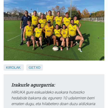
KIROLAK
GETXO
Irakurle agurgarria:
HIRUKA gure eskualdeko euskara hutsezko
hedabide bakarra da; egunero 10 udalerriren berri
ematen dugu, eta hilabetero doan duzu aldizkaria