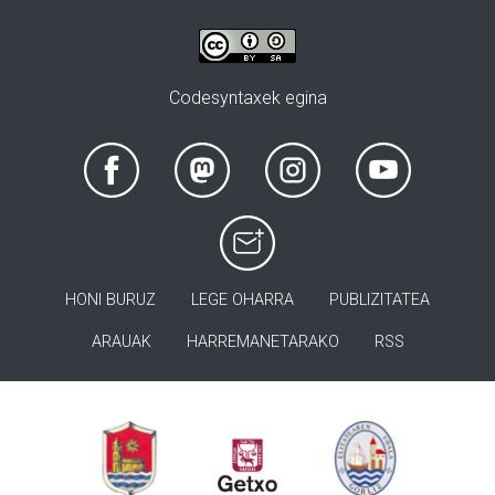
Codesyntaxek egina
HONI BURUZ
LEGE OHARRA
PUBLIZITATEA
ARAUAK
HARREMANETARAKO
RSS