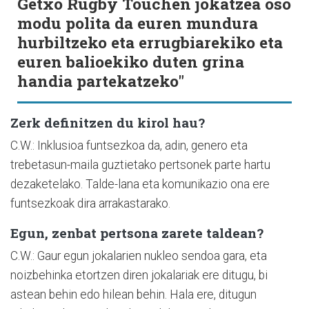
Getxo Rugby Touchen jokatzea oso
modu polita da euren mundura
hurbiltzeko eta errugbiarekiko eta
euren balioekiko duten grina
handia partekatzeko"
Zerk definitzen du kirol hau?
C.W.: Inklusioa funtsezkoa da, adin, genero eta
trebetasun-maila guztietako pertsonek parte hartu
dezaketelako. Talde-lana eta komunikazio ona ere
funtsezkoak dira arrakastarako.
Egun, zenbat pertsona zarete taldean?
C.W.: Gaur egun jokalarien nukleo sendoa gara, eta
noizbehinka etortzen diren jokalariak ere ditugu, bi
astean behin edo hilean behin. Hala ere, ditugun