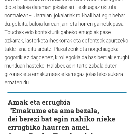
diote baloia daraman jokalariari –eskuagaz ukituta
normalean–. Jarraian, jokalariak roll-ball bat egin behar
du: gelditu, baloia lurrean jarri eta horren gainetik pasa.
Touchak edo kontakturik gabeko errugbiak pase
azkarrak, lasterketa iheskorrak eta defentsak apurtzeko
talde-lana ditu ardatz. Plakatzerik eta norgehiagoka
gogorrik ez dagoenez, kirol egokia da hasiberriak errugbi
munduan hasteko. Halaber, adin-tarte zabala duten
gizonek eta emakumeek elkarregaz jolasteko aukera
ematen du.
Amak eta errugbia
"Emakume eta ama bezala,
dei berezi bat egin nahiko nieke
errugbiko haurren amei.