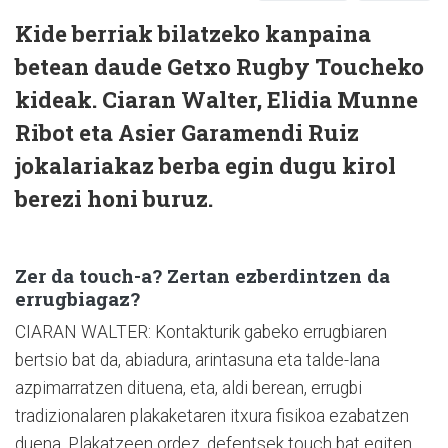
Kide berriak bilatzeko kanpaina
betean daude Getxo Rugby Toucheko
kideak. Ciaran Walter, Elidia Munne
Ribot eta Asier Garamendi Ruiz
jokalariakaz berba egin dugu kirol
berezi honi buruz.
Zer da touch-a? Zertan ezberdintzen da
errugbiagaz?
CIARAN WALTER: Kontakturik gabeko errugbiaren
bertsio bat da, abiadura, arintasuna eta talde-lana
azpimarratzen dituena, eta, aldi berean, errugbi
tradizionalaren plakaketaren itxura fisikoa ezabatzen
duena. Plakatzeen ordez, defentsek touch bat egiten