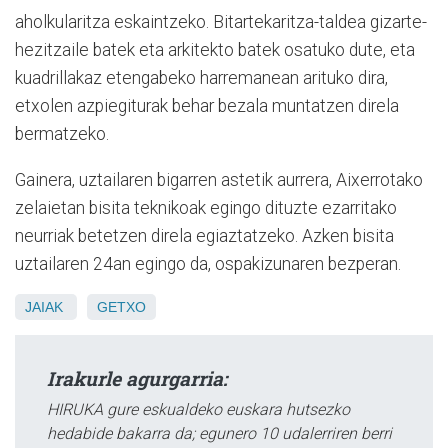
aholkularitza eskaintzeko. Bitartekaritza-taldea gizarte-
hezitzaile batek eta arkitekto batek osatuko dute, eta
kuadrillakaz etengabeko harremanean arituko dira,
etxolen azpiegiturak behar bezala muntatzen direla
bermatzeko.
Gainera, uztailaren bigarren astetik aurrera, Aixerrotako
zelaietan bisita teknikoak egingo dituzte ezarritako
neurriak betetzen direla egiaztatzeko. Azken bisita
uztailaren 24an egingo da, ospakizunaren bezperan.
JAIAK
GETXO
Irakurle agurgarria:
HIRUKA gure eskualdeko euskara hutsezko
hedabide bakarra da; egunero 10 udalerriren berri