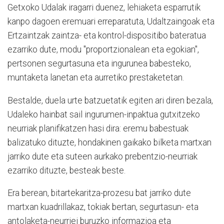
Getxoko Udalak iragarri duenez, lehiaketa esparrutik
kanpo dagoen eremuari erreparatuta, Udaltzaingoak eta
Ertzaintzak zaintza- eta kontrol-dispositibo bateratua
ezarriko dute, modu "proportzionalean eta egokian",
pertsonen segurtasuna eta ingurunea babesteko,
muntaketa lanetan eta aurretiko prestaketetan.
Bestalde, duela urte batzuetatik egiten ari diren bezala,
Udaleko hainbat sail ingurumen-inpaktua gutxitzeko
neurriak planifikatzen hasi dira: eremu babestuak
balizatuko dituzte, hondakinen gaikako bilketa martxan
jarriko dute eta suteen aurkako prebentzio-neurriak
ezarriko dituzte, besteak beste.
Era berean, bitartekaritza-prozesu bat jarriko dute
martxan kuadrillakaz, tokiak bertan, segurtasun- eta
antolaketa-neurriei buruzko informazioa eta