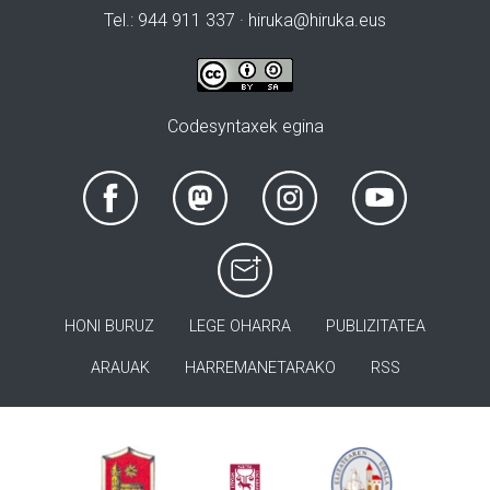
Tel.: 944 911 337 · hiruka@hiruka.eus
Codesyntaxek egina
HONI BURUZ
LEGE OHARRA
PUBLIZITATEA
ARAUAK
HARREMANETARAKO
RSS