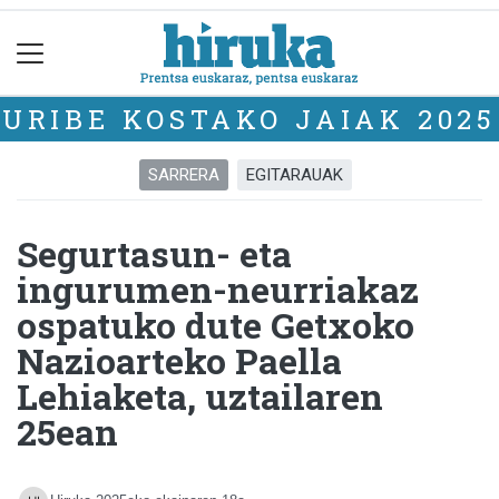
URIBE KOSTAKO JAIAK 2025
SARRERA
EGITARAUAK
Segurtasun- eta
ingurumen-neurriakaz
ospatuko dute Getxoko
Nazioarteko Paella
Lehiaketa, uztailaren
25ean