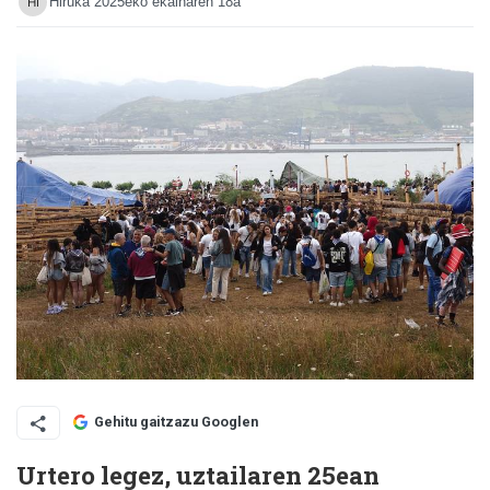
Hiruka
2025eko ekainaren 18a
Gehitu gaitzazu Googlen
Urtero legez, uztailaren 25ean