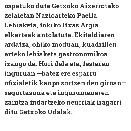
ospatuko dute Getxoko Aixerrotako
zelaietan Nazioarteko Paella
Lehiaketa, tokiko Itxas Argia
elkarteak antolatuta. Ekitaldiaren
ardatza, ohiko moduan, kuadrillen
arteko lehiaketa gastronomikoa
izango da. Hori dela eta, festaren
inguruan —batez ere esparru
ofizialetik kanpo sortzen den giroan—
segurtasuna eta ingurumenaren
zaintza indartzeko neurriak iragarri
ditu Getxoko Udalak.