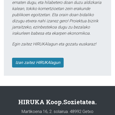
ematen dugu, eta hilabetero doan duzu aldizkaria
kalean, tokiko komertzioetan zein erakunde
publikoen egoitzetan. Eta orain doan bidaliko
dizugu etxera nahi izanez gero! Proiektua bizirik
jarraitzeko, ezinbestekoa dugu zu bezalako
irakurleen babesa eta ekarpen ekonomikoa.
Egin zaitez HIRUKAlagun eta gozatu euskaraz!
Izan zaitez HIRUKAlagun
HIRUKA Koop.Sozietatea.
Martikoena 16, 2. solairua. 48992 Getxo