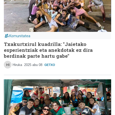
Komunitatea
Txakurtxirul kuadrilla: "Jaietako
esperientziak eta anekdotak ez dira
berdinak parte hartu gabe"
Hiruka
2025 abu 08
GETXO