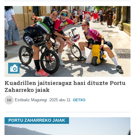
Kuadrillen jaitsieragaz hasi dituzte Portu
Zaharreko jaiak
Estibaliz Maguregi
2025 abu 11
GETXO
PORTU ZAHARREKO JAIAK