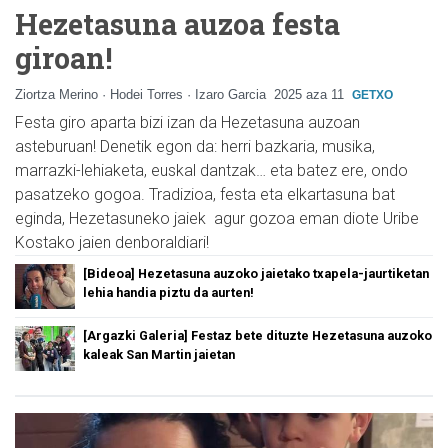
Hezetasuna auzoa festa
giroan!
Ziortza Merino · Hodei Torres · Izaro Garcia
2025 aza 11
GETXO
Festa giro aparta bizi izan da Hezetasuna auzoan
asteburuan! Denetik egon da: herri bazkaria, musika,
marrazki-lehiaketa, euskal dantzak… eta batez ere, ondo
pasatzeko gogoa. Tradizioa, festa eta elkartasuna bat
eginda, Hezetasuneko jaiek agur gozoa eman diote Uribe
Kostako jaien denboraldiari!
[Bideoa] Hezetasuna auzoko jaietako txapela-jaurtiketan
lehia handia piztu da aurten!
[Argazki Galeria] Festaz bete dituzte Hezetasuna auzoko
kaleak San Martin jaietan