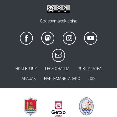
Codesyntaxek egina
HONI BURUZ
LEGE OHARRA
PUBLIZITATEA
ARAUAK
HARREMANETARAKO
RSS