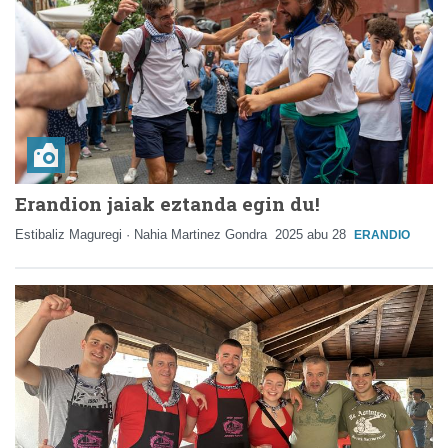
Erandion jaiak eztanda egin du!
Estibaliz Maguregi · Nahia Martinez Gondra
2025 abu 28
ERANDIO