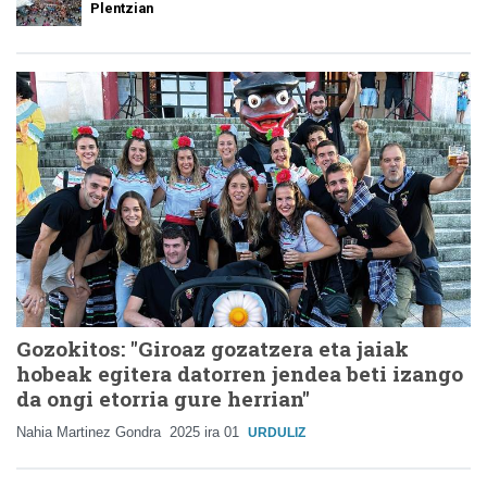
Plentzian
Gozokitos: "Giroaz gozatzera eta jaiak
hobeak egitera datorren jendea beti izango
da ongi etorria gure herrian"
Nahia Martinez Gondra
2025 ira 01
URDULIZ