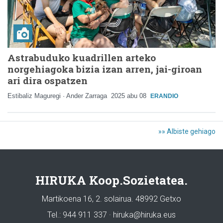
Astrabuduko kuadrillen arteko
norgehiagoka bizia izan arren, jai-giroan
ari dira ospatzen
Estibaliz Maguregi · Ander Zarraga
2025 abu 08
ERANDIO
»» Albiste gehiago
HIRUKA Koop.Sozietatea.
Martikoena 16, 2. solairua. 48992 Getxo
Tel.: 944 911 337 · hiruka@hiruka.eus