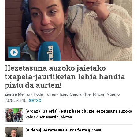
Hezetasuna auzoko jaietako
txapela-jaurtiketan lehia handia
piztu da aurten!
Ziortza Merino · Hodei Torres · Izaro Garcia · Iker Rincon Moreno
2025 aza 10
GETXO
[Argazki Galeria] Festaz bete dituzte Hezetasuna auzoko
kaleak San Martin jaietan
[Bideoa] Hezetasuna auzoa festa giroan!