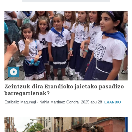
Zeintzuk dira Erandioko jaietako pasadizo
barregarrienak?
Estibaliz Maguregi · Nahia Martinez Gondra
2025 abu 28
ERANDIO