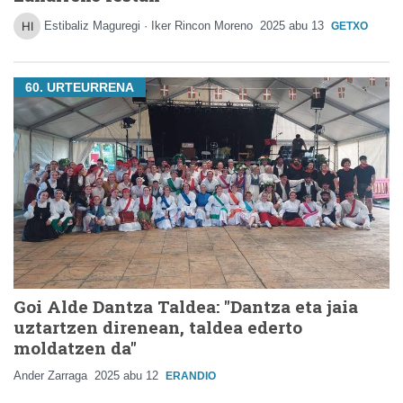
Estibaliz Maguregi · Iker Rincon Moreno
2025 abu 13
GETXO
60. URTEURRENA
Goi Alde Dantza Taldea: "Dantza eta jaia
uztartzen direnean, taldea ederto
moldatzen da"
Ander Zarraga
2025 abu 12
ERANDIO