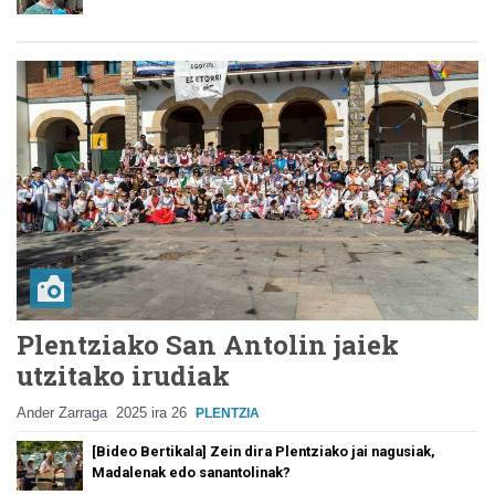
Plentziako San Antolin jaiek
utzitako irudiak
Ander Zarraga
2025 ira 26
PLENTZIA
[Bideo Bertikala] Zein dira Plentziako jai nagusiak,
Madalenak edo sanantolinak?