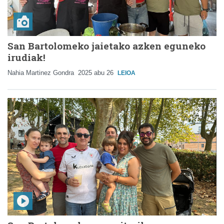
San Bartolomeko jaietako azken eguneko
irudiak!
Nahia Martinez Gondra
2025 abu 26
LEIOA