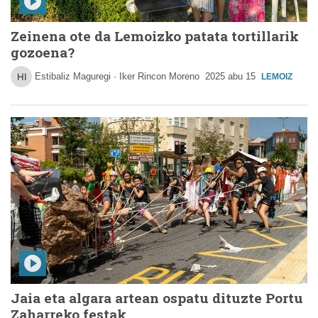
Zeinena ote da Lemoizko patata tortillarik
gozoena?
Estibaliz Maguregi · Iker Rincon Moreno
2025 abu 15
LEMOIZ
Jaia eta algara artean ospatu dituzte Portu
Zaharreko festak