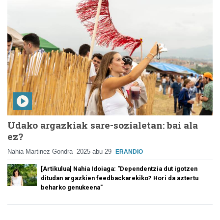
Udako argazkiak sare-sozialetan: bai ala
ez?
Nahia Martinez Gondra
2025 abu 29
ERANDIO
[Artikulua] Nahia Idoiaga: "Dependentzia dut igotzen
ditudan argazkien feedbackarekiko? Hori da aztertu
beharko genukeena"