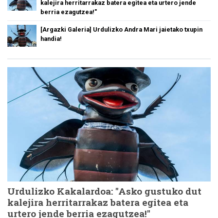
kalejira herritarrakaz batera egitea eta urtero jende
berria ezagutzea!"
[Argazki Galeria] Urdulizko Andra Mari jaietako txupin
handia!
Urdulizko Kakalardoa: "Asko gustuko dut
kalejira herritarrakaz batera egitea eta
urtero jende berria ezagutzea!"