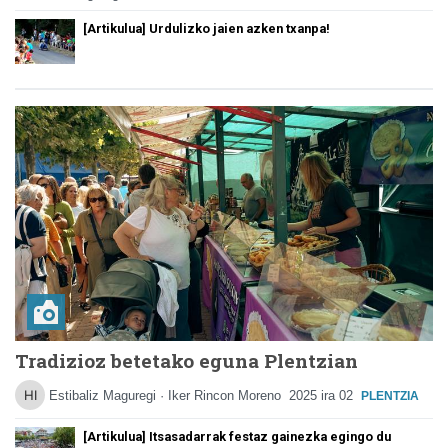
[Artikulua] Urdulizko jaien azken txanpa!
Tradizioz betetako eguna Plentzian
Estibaliz Maguregi · Iker Rincon Moreno
2025 ira 02
PLENTZIA
[Artikulua] Itsasadarrak festaz gainezka egingo du