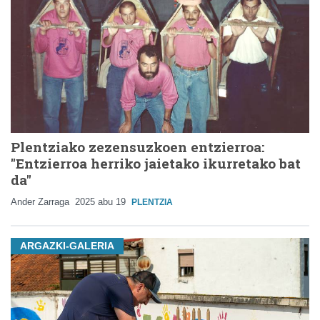
Plentziako zezensuzkoen entzierroa:
"Entzierroa herriko jaietako ikurretako bat
da"
Ander Zarraga
2025 abu 19
PLENTZIA
ARGAZKI-GALERIA