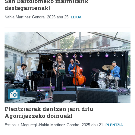
San Bartolomeko marmitarik
dastagarrienak!
Nahia Martinez Gondra
2025 abu 25
LEIOA
Plentziarrak dantzan jarri ditu
Agorrijazzeko doinuak!
Estibaliz Maguregi ·Nahia Martinez Gondra
2025 abu 21
PLENTZIA