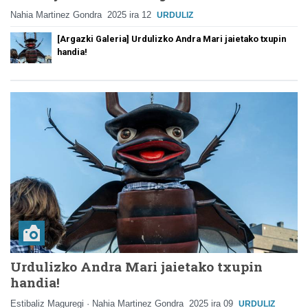
Nahia Martinez Gondra
2025 ira 12
URDULIZ
[Argazki Galeria] Urdulizko Andra Mari jaietako txupin
handia!
Urdulizko Andra Mari jaietako txupin
handia!
Estibaliz Maguregi · Nahia Martinez Gondra
2025 ira 09
URDULIZ