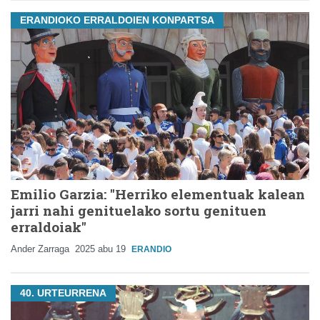
ERANDIOKO ERRALDOIEN KONPARTSA
Emilio Garzia: "Herriko elementuak kalean
jarri nahi genituelako sortu genituen
erraldoiak"
Ander Zarraga
2025 abu 19
ERANDIO
40. URTEURRENA