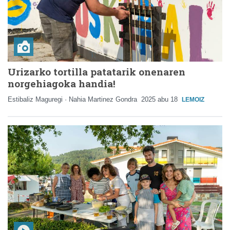
Urizarko tortilla patatarik onenaren
norgehiagoka handia!
Estibaliz Maguregi · Nahia Martinez Gondra
2025 abu 18
LEMOIZ