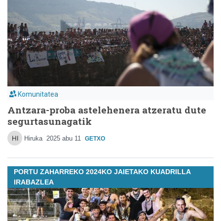
Komunitatea
Antzara-proba astelehenera atzeratu dute
segurtasunagatik
Hiruka
2025 abu 11
GETXO
PORTU ZAHARREKO 2024KO JAIETAKO KUADRILLA
IRABAZLEA