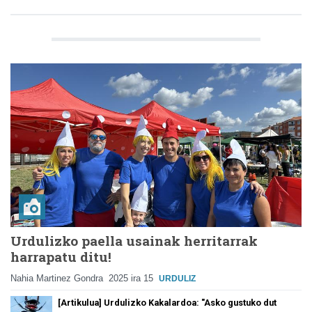
Urdulizko paella usainak herritarrak
harrapatu ditu!
Nahia Martinez Gondra
2025 ira 15
URDULIZ
[Artikulua] Urdulizko Kakalardoa: "Asko gustuko dut