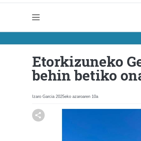
Etorkizuneko Ge
behin betiko on
Izaro Garcia
2025eko azaroaren 10a