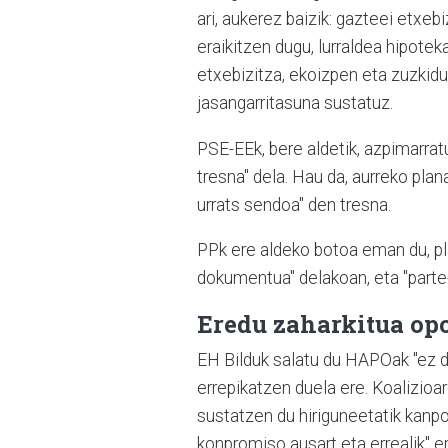
ari, aukerez baizik: gazteei etxe
eraikitzen dugu, lurraldea hipote
etxebizitza, ekoizpen eta zuzkidu
jasangarritasuna sustatuz.
PSE-EEk, bere aldetik, azpimarra
tresna" dela. Hau da, aurreko pl
urrats sendoa" den tresna.
PPk ere aldeko botoa eman du, pl
dokumentua" delakoan, eta "parte
Eredu zaharkitua opo
EH Bilduk salatu du HAPOak "ez due
errepikatzen duela ere. Koalizioa
sustatzen du hiriguneetatik kanp
konpromiso ausart eta errealik" e