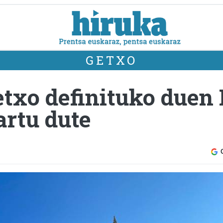
GETXO
txo definituko duen
artu dute