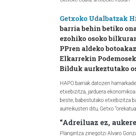
Getxoko Udalbatzak H
barria behin betiko on
ezohiko osoko bilkura
PPren aldeko botoakaz 
Elkarrekin Podemosek 
Bilduk aurkeztutako os
HAPO barriak datozen hamarkadet
etxebizitza, jarduera ekonomiko
beste, babestutako etxebizitza ba
aurreikusten ditu, Getxo "orekatu
“Adreiluaz ez, aukere
Plangintza zinegotzi Alvaro Gonza