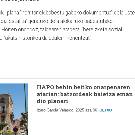
ik, plana "herritarrek babestu gabeko dokumentua" dela uste
goiz estalita" geratuko dela alokairuko babestutako
. Horren ondorioz, taldearen arabera, "bereizketa sozial
 "akats historikoa da udalerri honentzat".
HAPO behin betiko onarpenaren
atarian: batzordeak baietza eman
dio planari
Izaro Garcia Velasco
2025 aza 06
GETXO