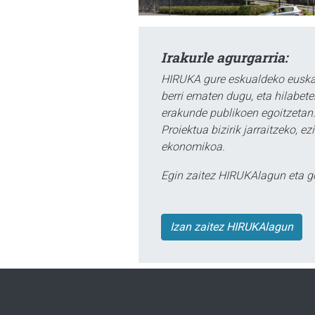
Irakurle agurgarria:
HIRUKA gure eskualdeko euskar
berri ematen dugu, eta hilabet
erakunde publikoen egoitzetan.
Proiektua bizirik jarraitzeko, 
ekonomikoa.
Egin zaitez HIRUKAlagun eta g
Izan zaitez HIRUKAlagun