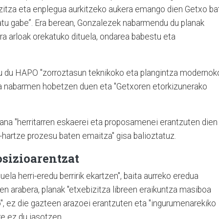
bizitza eta enplegua aurkitzeko aukera emango dien Getxo ba
katu gabe”. Era berean, Gonzalezek nabarmendu du planak
ra arloak orekatuko dituela, ondarea babestu eta
tu du HAPO "zorroztasun teknikoko eta plangintza modernok
ana nabarmen hobetzen duen eta "Getxoren etorkizunerako
ana "herritarren eskaerei eta proposamenei erantzuten dien
-hartze prozesu baten emaitza" gisa balioztatuz.
sizioarentzat
la herri-eredu berririk ekartzen", baita aurreko eredua
ren arabera, planak "etxebizitza libreen eraikuntza masiboa
o", ez die gazteen arazoei erantzuten eta "ingurumenarekiko
re ez du jasotzen.