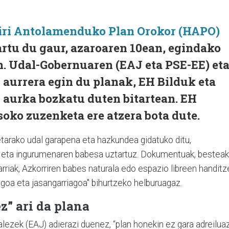
iri Antolamenduko Plan Orokor (HAPO)
artu du gaur, azaroaren 10ean, egindako
n. Udal-Gobernuaren (EAJ eta PSE-EE) et
aurrera egin du planak, EH Bilduk eta
aurka bozkatu duten bitartean. EH
oko zuzenketa ere atzera bota dute.
arako udal garapena eta hazkundea gidatuko ditu,
a eta ingurumenaren babesa uztartuz. Dokumentuak, besteak
rriak, Azkorriren babes naturala edo espazio libreen handitz
agoa eta jasangarriagoa" bihurtzeko helburuagaz.
z” ari da plana
lezek (EAJ) adierazi duenez, “plan honekin ez gara adreilua