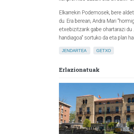
Elkarrekin Podemosek, bere aldet
du. Era berean, Andra Mari "hormi
etxebizitzarik gabe ohartarazi du 
handiagoa" sortuko da eta plan hau
JENDARTEA
GETXO
Erlazionatuak