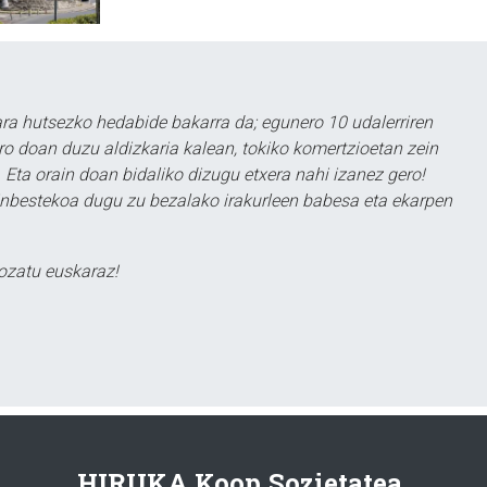
a hutsezko hedabide bakarra da; egunero 10 udalerriren
ero doan duzu aldizkaria kalean, tokiko komertzioetan zein
 Eta orain doan bidaliko dizugu etxera nahi izanez gero!
ezinbestekoa dugu zu bezalako irakurleen babesa eta ekarpen
ozatu euskaraz!
HIRUKA Koop.Sozietatea.