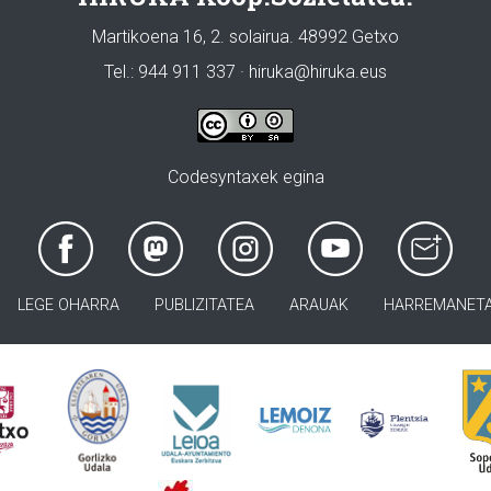
Martikoena 16, 2. solairua. 48992 Getxo
Tel.: 944 911 337 · hiruka@hiruka.eus
Codesyntaxek egina
LEGE OHARRA
PUBLIZITATEA
ARAUAK
HARREMANET