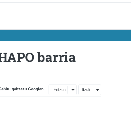
 HAPO barria
Gehitu gaitzazu Googlen
Entzun
Itzuli