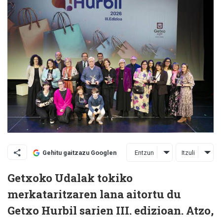
Entzun
Itzuli
Gehitu gaitzazu Googlen
Getxoko Udalak tokiko
merkataritzaren lana aitortu du
Getxo Hurbil sarien III. edizioan. Atzo,