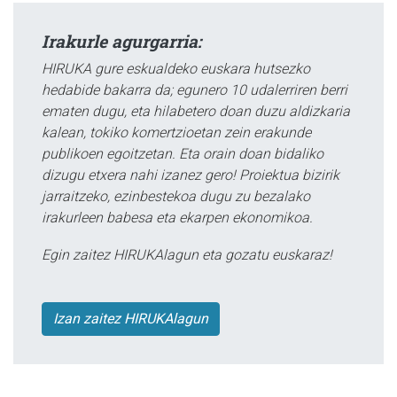
Irakurle agurgarria:
HIRUKA gure eskualdeko euskara hutsezko
hedabide bakarra da; egunero 10 udalerriren berri
ematen dugu, eta hilabetero doan duzu aldizkaria
kalean, tokiko komertzioetan zein erakunde
publikoen egoitzetan. Eta orain doan bidaliko
dizugu etxera nahi izanez gero! Proiektua bizirik
jarraitzeko, ezinbestekoa dugu zu bezalako
irakurleen babesa eta ekarpen ekonomikoa.
Egin zaitez HIRUKAlagun eta gozatu euskaraz!
Izan zaitez HIRUKAlagun