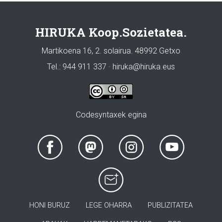
HIRUKA Koop.Sozietatea.
Martikoena 16, 2. solairua. 48992 Getxo
Tel.: 944 911 337 · hiruka@hiruka.eus
Codesyntaxek egina
HONI BURUZ
LEGE OHARRA
PUBLIZITATEA