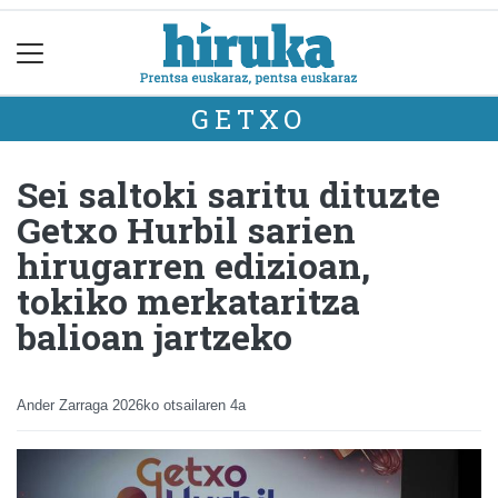
GETXO
Sei saltoki saritu dituzte
Getxo Hurbil sarien
hirugarren edizioan,
tokiko merkataritza
balioan jartzeko
Ander Zarraga
2026ko otsailaren 4a