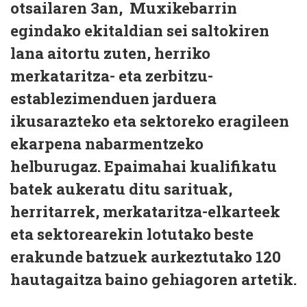
otsailaren 3an, Muxikebarrin
egindako ekitaldian sei saltokiren
lana aitortu zuten, herriko
merkataritza- eta zerbitzu-
establezimenduen jarduera
ikusarazteko eta sektoreko eragileen
ekarpena nabarmentzeko
helburugaz. Epaimahai kualifikatu
batek aukeratu ditu sarituak,
herritarrek, merkataritza-elkarteek
eta sektorearekin lotutako beste
erakunde batzuek aurkeztutako 120
hautagaitza baino gehiagoren artetik.