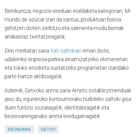
Berrikuntza, negozio-ereduan eraldaketa kategorian, Mi
mundo de azúcar izan da saritua, produktuari balioa
gehitzen dioten zerbitzu eta salmenta-modu berriak
arrakastaz txertatzeagatik.
Ekin merkatari saria
Irati saltokiari
eman diote,
udalerriko enpresa-parkea dinamizatzeko ekimenetan
eta tokiko erosketa sustatzeko programetan izandako
parte-hartze aktiboagatik.
Azkenik, Getxoko arima saria Amets establezimenduak
jaso du, eguneroko kontsumorako hurbileko saltoki gisa
duen funtzio sozialagatik, identitateagatik eta
bezeroarenganako arreta eredugarriagatik.
EKONOMIA
GETXO