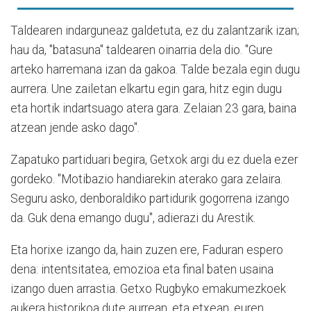
Taldearen indarguneaz galdetuta, ez du zalantzarik izan;
hau da, "batasuna" taldearen oinarria dela dio. "Gure
arteko harremana izan da gakoa. Talde bezala egin dugu
aurrera. Une zailetan elkartu egin gara, hitz egin dugu
eta hortik indartsuago atera gara. Zelaian 23 gara, baina
atzean jende asko dago".
Zapatuko partiduari begira, Getxok argi du ez duela ezer
gordeko. "Motibazio handiarekin aterako gara zelaira.
Seguru asko, denboraldiko partidurik gogorrena izango
da. Guk dena emango dugu", adierazi du Arestik.
Eta horixe izango da, hain zuzen ere, Faduran espero
dena: intentsitatea, emozioa eta final baten usaina
izango duen arrastia. Getxo Rugbyko emakumezkoek
aukera historikoa dute aurrean, eta etxean, euren