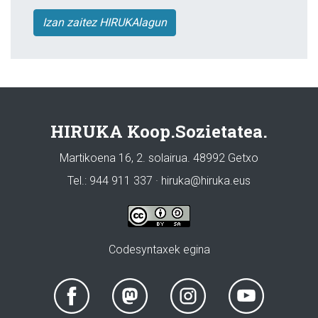
Izan zaitez HIRUKAlagun
HIRUKA Koop.Sozietatea.
Martikoena 16, 2. solairua. 48992 Getxo
Tel.: 944 911 337 · hiruka@hiruka.eus
Codesyntaxek egina