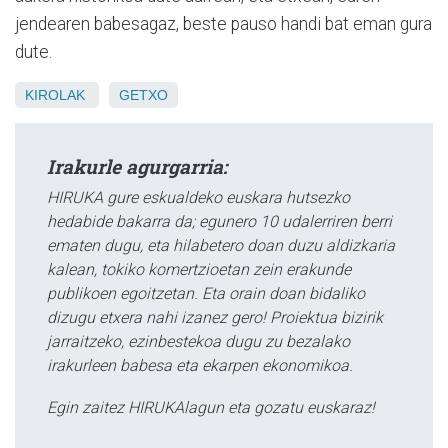
jendearen babesagaz, beste pauso handi bat eman gura
dute.
KIROLAK
GETXO
Irakurle agurgarria:
HIRUKA gure eskualdeko euskara hutsezko
hedabide bakarra da; egunero 10 udalerriren berri
ematen dugu, eta hilabetero doan duzu aldizkaria
kalean, tokiko komertzioetan zein erakunde
publikoen egoitzetan. Eta orain doan bidaliko
dizugu etxera nahi izanez gero! Proiektua bizirik
jarraitzeko, ezinbestekoa dugu zu bezalako
irakurleen babesa eta ekarpen ekonomikoa.
Egin zaitez HIRUKAlagun eta gozatu euskaraz!