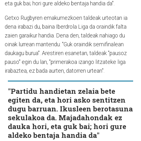
eta guk bai; hori gure aldeko bentaja handia da".
Getxo Rugbyren emakumezkoen taldeak urteotan ia
dena irabazi du, baina Iberdrola Liga da oraindik falta
zaien garaikur handia. Dena den, taldeak nahiago du
oinak lurrean mantendu: "Guk oraindik semifinalean
daukagu burua". Arestiren esanetan, taldeak "pausoz
pauso" egin du lan, "primerakoa izango litzateke liga
irabaztea, ez bada aurten, datorren urtean".
"Partidu handietan zelaia bete
egiten da, eta hori asko sentitzen
dugu barruan. Ikusleen berotasuna
sekulakoa da. Majadahondak ez
dauka hori, eta guk bai; hori gure
aldeko bentaja handia da"