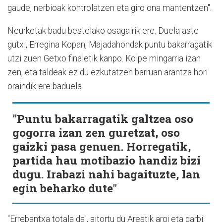
gaude, nerbioak kontrolatzen eta giro ona mantentzen".
Neurketak badu bestelako osagairik ere. Duela aste
gutxi, Erregina Kopan, Majadahondak puntu bakarragatik
utzi zuen Getxo finaletik kanpo. Kolpe mingarria izan
zen, eta taldeak ez du ezkutatzen barruan arantza hori
oraindik ere baduela.
"Puntu bakarragatik galtzea oso
gogorra izan zen guretzat, oso
gaizki pasa genuen. Horregatik,
partida hau motibazio handiz bizi
dugu. Irabazi nahi bagaituzte, lan
egin beharko dute"
"Errebantxa totala da", aitortu du Arestik argi eta garbi.