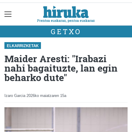
GETXO
ELKARRIZKETAK
Maider Aresti: "Irabazi
nahi bagaituzte, lan egin
beharko dute"
Izaro Garcia
2026ko maiatzaren 15a