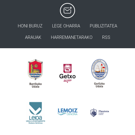
HONI BURUZ
LEGE OHARRA
PUBLIZITATEA
ARAUAK
HARREMANETARAKO
RSS