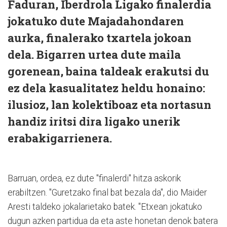
Faduran, Iberdrola Ligako finalerdia
jokatuko dute Majadahondaren
aurka, finalerako txartela jokoan
dela. Bigarren urtea dute maila
gorenean, baina taldeak erakutsi du
ez dela kasualitatez heldu honaino:
ilusioz, lan kolektiboaz eta nortasun
handiz iritsi dira ligako unerik
erabakigarrienera.
Barruan, ordea, ez dute "finalerdi" hitza askorik
erabiltzen. "Guretzako final bat bezala da", dio Maider
Aresti taldeko jokalarietako batek. "Etxean jokatuko
dugun azken partidua da eta aste honetan denok batera