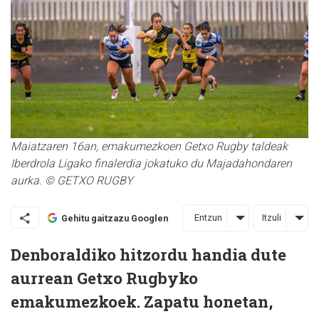
Maiatzaren 16an, emakumezkoen Getxo Rugby taldeak
Iberdrola Ligako finalerdia jokatuko du Majadahondaren
aurka. © GETXO RUGBY
Entzun
Itzuli
Gehitu gaitzazu Googlen
Denboraldiko hitzordu handia dute
aurrean Getxo Rugbyko
emakumezkoek. Zapatu honetan,