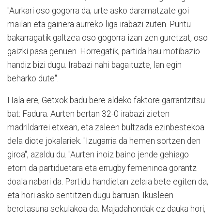
"Aurkari oso gogorra da; urte asko daramatzate goi
mailan eta gainera aurreko liga irabazi zuten. Puntu
bakarragatik galtzea oso gogorra izan zen guretzat, oso
gaizki pasa genuen. Horregatik, partida hau motibazio
handiz bizi dugu. Irabazi nahi bagaituzte, lan egin
beharko dute".
Hala ere, Getxok badu bere aldeko faktore garrantzitsu
bat: Fadura. Aurten bertan 32-0 irabazi zieten
madrildarrei etxean, eta zaleen bultzada ezinbestekoa
dela diote jokalariek. "Izugarria da hemen sortzen den
giroa", azaldu du. "Aurten inoiz baino jende gehiago
etorri da partiduetara eta errugby femeninoa gorantz
doala nabari da. Partidu handietan zelaia bete egiten da,
eta hori asko sentitzen dugu barruan. Ikusleen
berotasuna sekulakoa da. Majadahondak ez dauka hori,