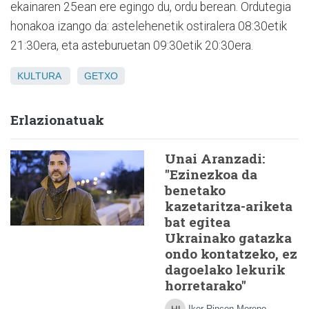
ekainaren 25ean ere egingo du, ordu berean. Ordutegia
honakoa izango da: astelehenetik ostiralera 08:30etik
21:30era, eta asteburuetan 09:30etik 20:30era.
KULTURA
GETXO
Erlazionatuak
Unai Aranzadi:
"Ezinezkoa da
benetako
kazetaritza-ariketa
bat egitea
Ukrainako gatazka
ondo kontatzeko, ez
dagoelako lekurik
horretarako"
Iker Rincon Moreno