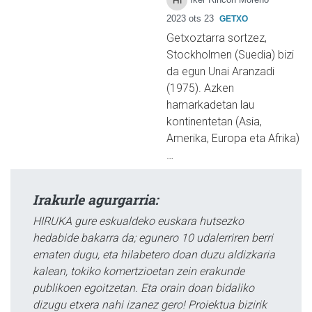
2023 ots 23
GETXO
Getxoztarra sortzez,
Stockholmen (Suedia) bizi
da egun Unai Aranzadi
(1975). Azken
hamarkadetan lau
kontinentetan (Asia,
Amerika, Europa eta Afrika)
…
Irakurle agurgarria:
HIRUKA gure eskualdeko euskara hutsezko
hedabide bakarra da; egunero 10 udalerriren berri
ematen dugu, eta hilabetero doan duzu aldizkaria
kalean, tokiko komertzioetan zein erakunde
publikoen egoitzetan. Eta orain doan bidaliko
dizugu etxera nahi izanez gero! Proiektua bizirik