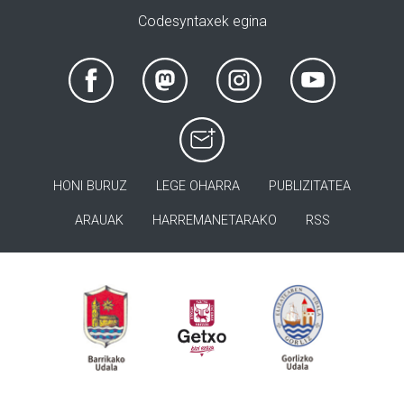
Codesyntaxek egina
HONI BURUZ
LEGE OHARRA
PUBLIZITATEA
ARAUAK
HARREMANETARAKO
RSS