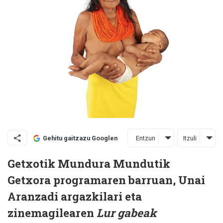
Entzun
Itzuli
Gehitu gaitzazu Googlen
Getxotik Mundura Mundutik
Getxora programaren barruan, Unai
Aranzadi argazkilari eta
zinemagilearen
Lur gabeak