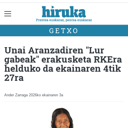
GETXO
Unai Aranzadiren "Lur
gabeak" erakusketa RKEra
helduko da ekainaren 4tik
27ra
Ander Zarraga
2026ko ekainaren 3a