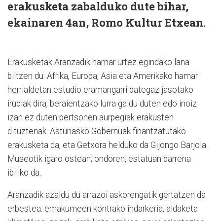
erakusketa zabalduko dute bihar,
ekainaren 4an, Romo Kultur Etxean.
Erakusketak Aranzadik hamar urtez egindako lana
biltzen du: Afrika, Europa, Asia eta Amerikako hamar
herrialdetan estudio eramangarri bategaz jasotako
irudiak dira, beraientzako lurra galdu duten edo inoiz
izan ez duten pertsonen aurpegiak erakusten
dituztenak. Asturiasko Gobernuak finantzatutako
erakusketa da, eta Getxora helduko da Gijongo Barjola
Museotik igaro ostean; ondoren, estatuan barrena
ibiliko da.
Aranzadik azaldu du arrazoi askorengatik gertatzen da
erbestea: emakumeen kontrako indarkeria, aldaketa