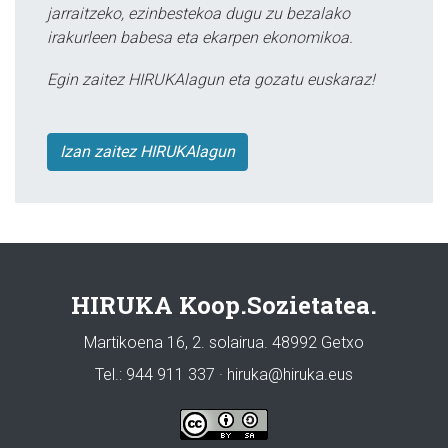
jarraitzeko, ezinbestekoa dugu zu bezalako
irakurleen babesa eta ekarpen ekonomikoa.
Egin zaitez HIRUKAlagun eta gozatu euskaraz!
Izan zaitez HIRUKAlagun
HIRUKA Koop.Sozietatea.
Martikoena 16, 2. solairua. 48992 Getxo
Tel.: 944 911 337 · hiruka@hiruka.eus