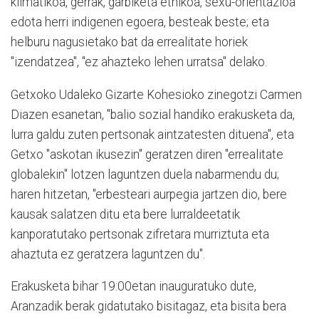
klimatikoa, gerrak, garbiketa etnikoa, sexu-orientazioa
edota herri indigenen egoera, besteak beste; eta
helburu nagusietako bat da errealitate horiek
"izendatzea", "ez ahazteko lehen urratsa" delako.
Getxoko Udaleko Gizarte Kohesioko zinegotzi Carmen
Diazen esanetan, "balio sozial handiko erakusketa da,
lurra galdu zuten pertsonak aintzatesten dituena", eta
Getxo "askotan ikusezin" geratzen diren "errealitate
globalekin" lotzen laguntzen duela nabarmendu du;
haren hitzetan, "erbesteari aurpegia jartzen dio, bere
kausak salatzen ditu eta bere lurraldeetatik
kanporatutako pertsonak zifretara murriztuta eta
ahaztuta ez geratzera laguntzen du".
Erakusketa bihar 19:00etan inauguratuko dute,
Aranzadik berak gidatutako bisitagaz, eta bisita bera