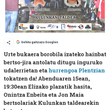
Gehitu gaitzazu Googlen
Urte bukaera borobila izateko hainbat
bertso-jira antolatu ditugu inguruko
udalerrietan eta
hurrengoa Plentzian
tokatzen da! Abenduaren 15ean,
19:30ean Elizako plazatik hasita,
Onintza Enbeita eta Jon Maia
bertsolariak Kulunkan taldearekin