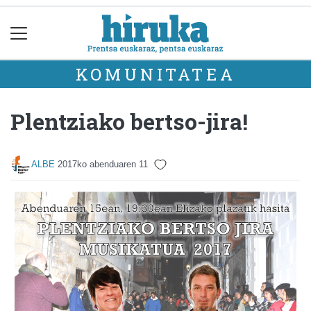
KOMUNITATEA
Plentziako bertso-jira!
ALBE
2017ko abenduaren 11