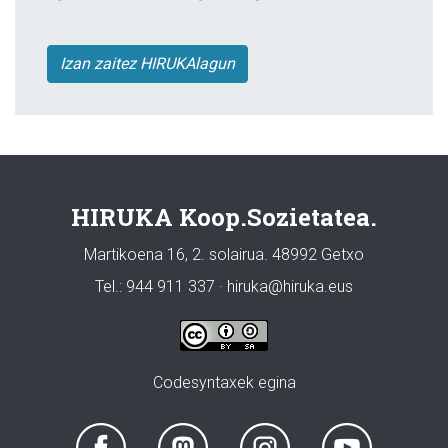
Izan zaitez HIRUKAlagun
HIRUKA Koop.Sozietatea.
Martikoena 16, 2. solairua. 48992 Getxo
Tel.: 944 911 337 · hiruka@hiruka.eus
Codesyntaxek egina