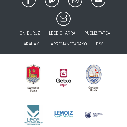
HONI BURUZ
LEGE OHARRA
PUBLIZITATEA
ARAUAK
HARREMANETARAKO
RSS