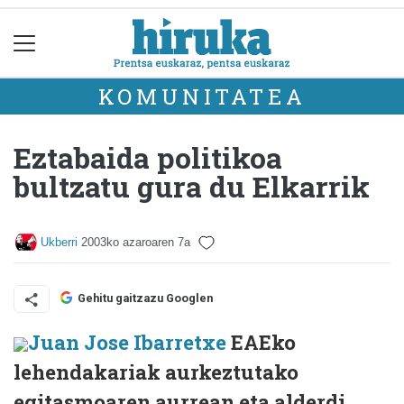
KOMUNITATEA
Eztabaida politikoa
bultzatu gura du Elkarrik
Ukberri
2003ko azaroaren 7a
Gehitu gaitzazu Googlen
Juan Jose Ibarretxe
EAEko
lehendakariak aurkeztutako
egitasmoaren aurrean eta alderdi