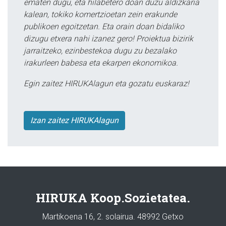
ematen dugu, eta hilabetero doan duzu aldizkaria
kalean, tokiko komertzioetan zein erakunde
publikoen egoitzetan. Eta orain doan bidaliko
dizugu etxera nahi izanez gero! Proiektua bizirik
jarraitzeko, ezinbestekoa dugu zu bezalako
irakurleen babesa eta ekarpen ekonomikoa.
Egin zaitez HIRUKAlagun eta gozatu euskaraz!
Izan zaitez HIRUKAlagun
HIRUKA Koop.Sozietatea.
Martikoena 16, 2. solairua. 48992 Getxo