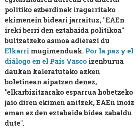
politiko ezberdinek iragarritako
ekimenein bideari jarraituz, "EAEn
ireki berri den eztabaida politikoa"
bultzatzeko asmoa adierazi du
Elkarri
mugimenduak.
Por la paz y el
diálogo en el País Vasco
izenburua
daukan kaleratutako azken
boletinean aipatzen denez,
"elkarbizitzarako esparrua hobetzeko
jaio diren ekimen anitzek, EAEn inoiz
eman ez den eztabaida bidea zabaldu
dute".