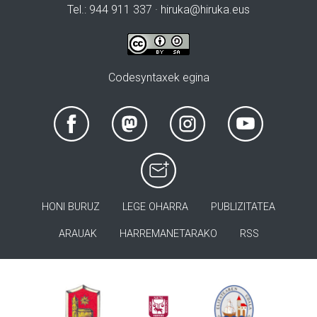
Tel.: 944 911 337 · hiruka@hiruka.eus
Codesyntaxek egina
HONI BURUZ
LEGE OHARRA
PUBLIZITATEA
ARAUAK
HARREMANETARAKO
RSS