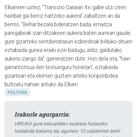
Elkarriren ustez, "Transizio Garaian itxi gabe utzi ziren
hainbat gai berriz hartzeko aukera" zabaltzen ari da
berriro. "Behar bezala bideratzen bada, emaitza
paregabeak izan ditzakeen aukera baten aurrean gaude;
gure gizarteko sentiberatasun ezberdinak bilduko dituen
eztabaida gunea eraiki ezin badugu, aldiz, galdutako
aukera izango da", gaineratzen dute. Hori dela eta, "hain
garrantzitsua den testuinguru honetan", eztabaida
gizartean eta ekimen guztien arteko konponbidea
bultzatu nahian arituko da Elkarri.
POLITIKA
Irakurle agurgarria:
HIRUKA gure eskualdeko euskara hutsezko
hedabide bakarra da; egunero 10 udalerriren berri