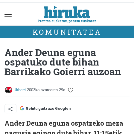
KOMUNITATEA
Ander Deuna eguna
ospatuko dute bihan
Barrikako Goierri auzoan
Ukberri
2003ko azaroaren 29a
Gehitu gaitzazu Googlen
Ander Deuna eguna ospatzeko meza
nagusia egingo dute bihar, 11:15etik