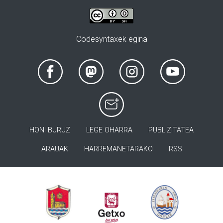
Codesyntaxek egina
HONI BURUZ
LEGE OHARRA
PUBLIZITATEA
ARAUAK
HARREMANETARAKO
RSS