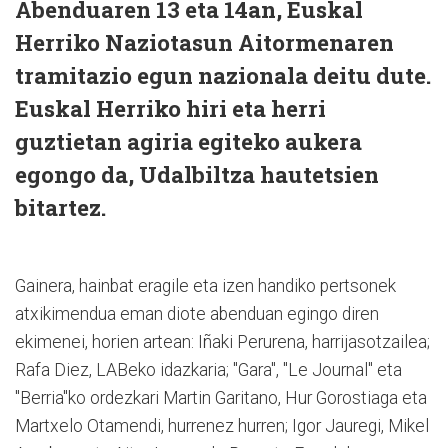
Abenduaren 13 eta 14an, Euskal
Herriko Naziotasun Aitormenaren
tramitazio egun nazionala deitu dute.
Euskal Herriko hiri eta herri
guztietan agiria egiteko aukera
egongo da, Udalbiltza hautetsien
bitartez.
Gainera, hainbat eragile eta izen handiko pertsonek
atxikimendua eman diote abenduan egingo diren
ekimenei, horien artean: Iñaki Perurena, harrijasotzailea;
Rafa Diez, LABeko idazkaria; "Gara", "Le Journal" eta
''Berria''ko ordezkari Martin Garitano, Hur Gorostiaga eta
Martxelo Otamendi, hurrenez hurren; Igor Jauregi, Mikel