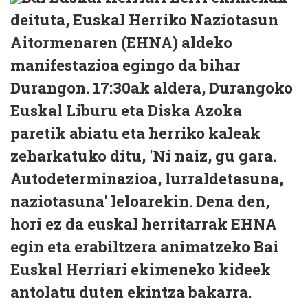
deituta, Euskal Herriko Naziotasun
Aitormenaren (EHNA) aldeko
manifestazioa egingo da bihar
Durangon. 17:30ak aldera, Durangoko
Euskal Liburu eta Diska Azoka
paretik abiatu eta herriko kaleak
zeharkatuko ditu, 'Ni naiz, gu gara.
Autodeterminazioa, lurraldetasuna,
naziotasuna' leloarekin. Dena den,
hori ez da euskal herritarrak EHNA
egin eta erabiltzera animatzeko Bai
Euskal Herriari ekimeneko kideek
antolatu duten ekintza bakarra.