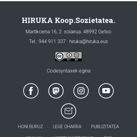
HIRUKA Koop.Sozietatea.
Martikoena 16, 2. solairua. 48992 Getxo
Tel.: 944 911 337 · hiruka@hiruka.eus
Codesyntaxek egina
HONI BURUZ
LEGE OHARRA
PUBLIZITATEA