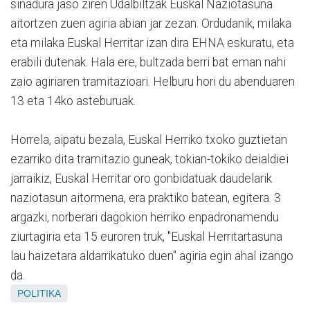
sinadura jaso ziren Udalbiltzak Euskal Naziotasuna
aitortzen zuen agiria abian jar zezan. Ordudanik, milaka
eta milaka Euskal Herritar izan dira EHNA eskuratu, eta
erabili dutenak. Hala ere, bultzada berri bat eman nahi
zaio agiriaren tramitazioari. Helburu hori du abenduaren
13 eta 14ko asteburuak.
Horrela, aipatu bezala, Euskal Herriko txoko guztietan
ezarriko dita tramitazio guneak, tokian-tokiko deialdiei
jarraikiz, Euskal Herritar oro gonbidatuak daudelarik
naziotasun aitormena, era praktiko batean, egitera. 3
argazki, norberari dagokion herriko enpadronamendu
ziurtagiria eta 15 euroren truk, "Euskal Herritartasuna
lau haizetara aldarrikatuko duen" agiria egin ahal izango
da.
POLITIKA