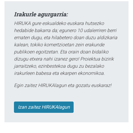
Irakurle agurgarria:
HIRUKA gure eskualdeko euskara hutsezko
hedabide bakarra da; egunero 10 udalerriren berri
ematen dugu, eta hilabetero doan duzu aldizkaria
kalean, tokiko komertzioetan zein erakunde
publikoen egoitzetan. Eta orain doan bidaliko
dizugu etxera nahi izanez gero! Proiektua bizirik
jarraitzeko, ezinbestekoa dugu zu bezalako
irakurleen babesa eta ekarpen ekonomikoa.
Egin zaitez HIRUKAlagun eta gozatu euskaraz!
Izan zaitez HIRUKAlagun