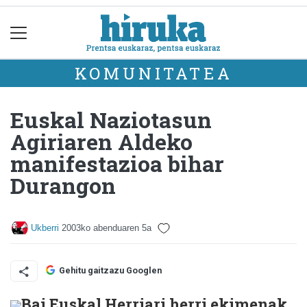
KOMUNITATEA
Euskal Naziotasun
Agiriaren Aldeko
manifestazioa bihar
Durangon
Ukberri
2003ko abenduaren 5a
Gehitu gaitzazu Googlen
Bai Euskal Herriari herri ekimenak