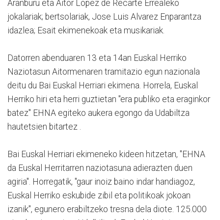
Aranburu eta Aitor Lopez de Recarte Errealeko
jokalariak; bertsolariak, Jose Luis Alvarez Enparantza
idazlea; Esait ekimenekoak eta musikariak.
Datorren abenduaren 13 eta 14an Euskal Herriko
Naziotasun Aitormenaren tramitazio egun nazionala
deitu du Bai Euskal Herriari ekimena. Horrela, Euskal
Herriko hiri eta herri guztietan "era publiko eta eraginkor
batez" EHNA egiteko aukera egongo da Udabiltza
hautetsien bitartez .
Bai Euskal Herriari ekimeneko kideen hitzetan, "EHNA
da Euskal Herritarren naziotasuna adierazten duen
agiria". Horregatik, "gaur inoiz baino indar handiagoz,
Euskal Herriko eskubide zibil eta politikoak jokoan
izanik", egunero erabiltzeko tresna dela diote. 125.000