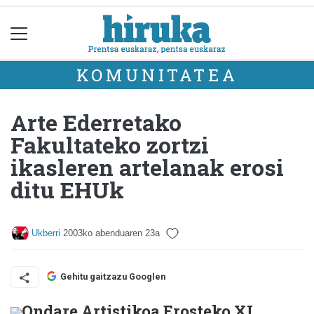
KOMUNITATEA
Arte Ederretako
Fakultateko zortzi
ikasleren artelanak erosi
ditu EHUk
Ukberri
2003ko abenduaren 23a
Gehitu gaitzazu Googlen
Ondare Artistikoa Erosteko XI.