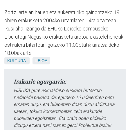
Zortzi artelan hauen eta aukeraturiko gainontzeko 19
obren erakusketa 2004ko urtarrilaren 14ra bitartean
ikusi ahal izango da EHUko Leioako campuseko
Liburutegi Nagusiko erakusketa aretoan, astelehenetik
ostiralera bitartean, goizeko 11:00etatik arratsaldeko
18:00ak arte.
KULTURA
LEIOA
Irakurle agurgarria:
HIRUKA gure eskualdeko euskara hutsezko
hedabide bakarra da; egunero 10 udalerriren berri
ematen dugu, eta hilabetero doan duzu aldizkaria
kalean, tokiko komertzioetan zein erakunde
publikoen egoitzetan. Eta orain doan bidaliko
dizugu etxera nahi izanez gero! Proiektua bizirik