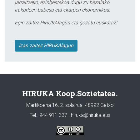
jarraitzeko, ezinbestekoa dugu zu bezalako
irakurleen babesa eta ekarpen ekonomikoa.
Egin zaitez HIRUKAlagun eta gozatu euskaraz!
Izan zaitez HIRUKAlagun
HIRUKA Koop.Sozietatea.
Martikoena 16, 2. solairua. 48992 Getxo
Tel.: 944 911 337 · hiruka@hiruka.eus