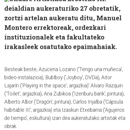
deialdian aukeraturiko 27 obretatik,
zortzi artelan aukeratu ditu, Manuel
Montero errektoreak, ordezkari
instituzionalek eta fakultateko
irakasleek osatutako epaimahaiak.
Besteak beste, Azucena Lozano ('Tengo una muñeca',
bideo-instalazioa), Bublboy ('Joyboy', DVDa), Aitor
Lajarín ('Playing in the space', argazkia)' Alvaro Razquin
('Toilet', argazkia), Ana Zubikoa ('Izenburu barik', pintura),
Alberto Albor ('Dragón', pintura), Carlos Irijalba ('Cápsula
habitable III', argazkia) eta Izaskun Etxebarria ('Agujeros
de tiempo', eskultura) izan dira aukeratutako artistak eta
obrak.