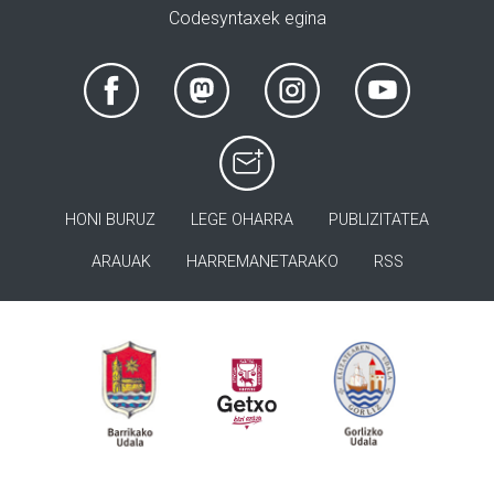
Codesyntaxek egina
HONI BURUZ
LEGE OHARRA
PUBLIZITATEA
ARAUAK
HARREMANETARAKO
RSS