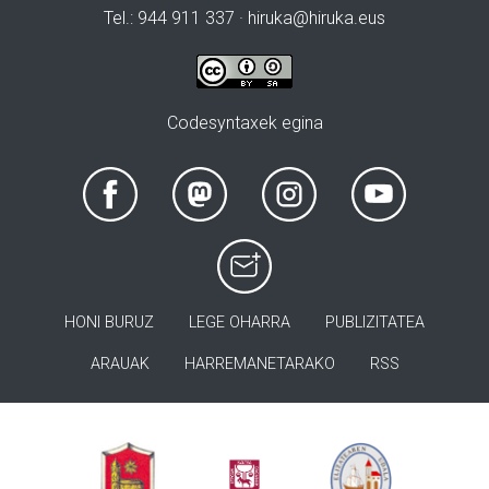
Tel.: 944 911 337 · hiruka@hiruka.eus
Codesyntaxek egina
HONI BURUZ
LEGE OHARRA
PUBLIZITATEA
ARAUAK
HARREMANETARAKO
RSS