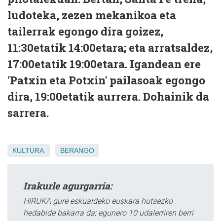
ludoteka, zezen mekanikoa eta
tailerrak egongo dira goizez,
11:30etatik 14:00etara; eta arratsaldez,
17:00etatik 19:00etara. Igandean ere
'Patxin eta Potxin' pailasoak egongo
dira, 19:00etatik aurrera. Dohainik da
sarrera.
KULTURA
BERANGO
Irakurle agurgarria:
HIRUKA gure eskualdeko euskara hutsezko
hedabide bakarra da; egunero 10 udalerriren berri