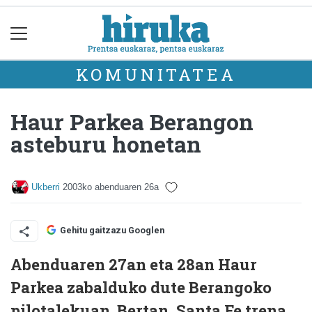
KOMUNITATEA
Haur Parkea Berangon
asteburu honetan
Ukberri
2003ko abenduaren 26a
Gehitu gaitzazu Googlen
Abenduaren 27an eta 28an Haur
Parkea zabalduko dute Berangoko
pilotalekuan. Bertan, Santa Fe trena,