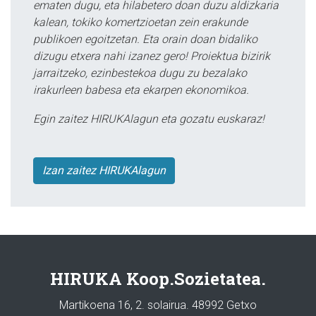
ematen dugu, eta hilabetero doan duzu aldizkaria
kalean, tokiko komertzioetan zein erakunde
publikoen egoitzetan. Eta orain doan bidaliko
dizugu etxera nahi izanez gero! Proiektua bizirik
jarraitzeko, ezinbestekoa dugu zu bezalako
irakurleen babesa eta ekarpen ekonomikoa.
Egin zaitez HIRUKAlagun eta gozatu euskaraz!
Izan zaitez HIRUKAlagun
HIRUKA Koop.Sozietatea.
Martikoena 16, 2. solairua. 48992 Getxo