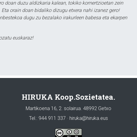
ero doan duzu aldizkaria kalean, tokiko komertzioetan zein
 Eta orain doan bidaliko dizugu etxera nahi izanez gero!
ezinbestekoa dugu zu bezalako irakurleen babesa eta ekarpen
ozatu euskaraz!
HIRUKA Koop.Sozietatea.
Martikoena 16, 2. solairua. 48992 Getxo
Tel.: 944 911 337 · hiruka@hiruka.eus