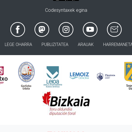
Codesyntaxek egina
LEGE OHARRA
PUBLIZITATEA
ARAUAK
HARREMANET