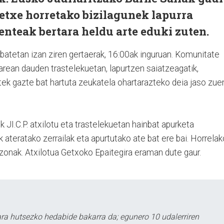
etxe horretako bizilagunek lapurra
enteak bertara heldu arte eduki zuten.
 batetan izan ziren gertaerak, 16:00ak inguruan. Komunitate
arean dauden trastelekuetan, lapurtzen saiatzeagatik,
tek gazte bat hartuta zeukatela ohartarazteko deia jaso zue
k JI.C.P. atxilotu eta trastelekuetan hainbat apurketa
k ateratako zerrailak eta apurtutako ate bat ere bai. Horrelak
gizonak. Atxilotua Getxoko Epaitegira eraman dute gaur.
a hutsezko hedabide bakarra da; egunero 10 udalerriren