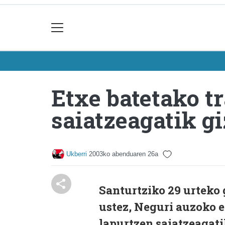
Etxe batetako t
saiatzeagatik gi
Ukberri
2003ko abenduaren 26a
Santurtziko 29 urteko 
ustez, Neguri auzoko e
lapurtzen saiatzeagati