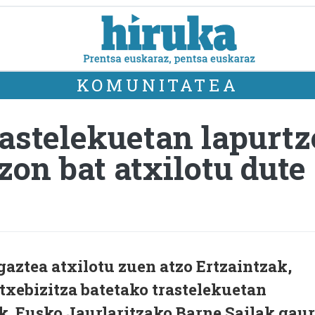
KOMUNITATEA
rastelekuetan lapurt
zon bat atxilotu dute
gaztea atxilotu zuen atzo Ertzaintzak,
txebizitza batetako trastelekuetan
k. Eusko Jaurlaritzako Barne Sailak gaur