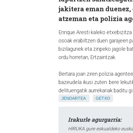
jakitera eman duenez, 
atzeman eta polizia ag
Enrique Aresti kaleko etxebizitza
osoak erabiltzen duen garajeen p
bizilagunek eta zinpeko jagole ba
ordu horretan, Ertzaintzak.
Bertara joan ziren polizia agentee
bazeudela ikusi zuten: bere lekuti
delituengatik aurrekariak baditu 
JENDARTEA
GETXO
Irakurle agurgarria:
HIRUKA gure eskualdeko euskar