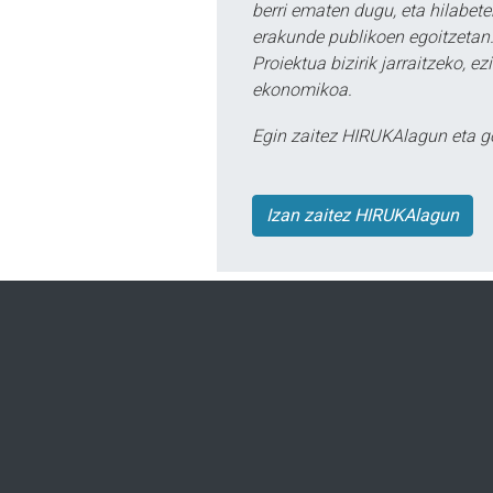
berri ematen dugu, eta hilabet
erakunde publikoen egoitzetan.
Proiektua bizirik jarraitzeko, 
ekonomikoa.
Egin zaitez HIRUKAlagun eta g
Izan zaitez HIRUKAlagun