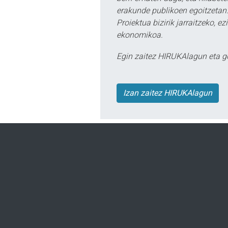
erakunde publikoen egoitzetan.
Proiektua bizirik jarraitzeko, 
ekonomikoa.
Egin zaitez HIRUKAlagun eta g
Izan zaitez HIRUKAlagun