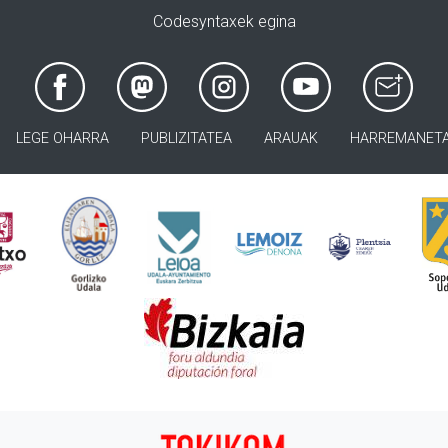
Codesyntaxek egina
LEGE OHARRA
PUBLIZITATEA
ARAUAK
HARREMANET