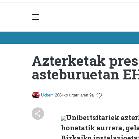
Azterketak pres
asteburuetan E
Ukberri
2004ko urtarrilaren 9a
Unibertsitariek azter
honetatik aurrera, ge
Bizkaiko instalazioeta