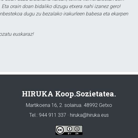
 Eta orain doan bidaliko dizugu etxera nahi izanez gero!
ezinbestekoa dugu zu bezalako irakurleen babesa eta ekarpen
ozatu euskaraz!
HIRUKA Koop.Sozietatea.
Martikoena 16, 2. solairua. 48992 Getxo
Tel.: 944 911 337 · hiruka@hiruka.eus