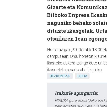
Gizarte eta Komunikaz
Bilboko Enpresa Ikaske
nagusiko beheko solair
dituzte ikasgelak. Urtar
otsailaren 1ean egongo 
Horretaz gain, 9:00etatik 13:00et
campusean. Ordu horretatik aurre
ikasteko aukera izango dute unibe
ikasgeletara sartu ahal izateko.
HEZKUNTZA
LEIOA
Irakurle agurgarria:
HIRUKA gure eskualdeko euskar
berri ematen dugu, eta hilabet