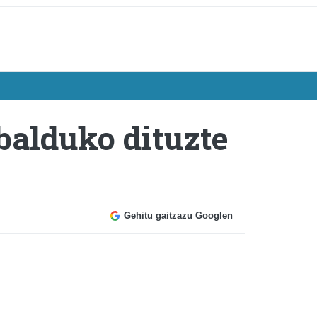
balduko dituzte
Gehitu gaitzazu Googlen