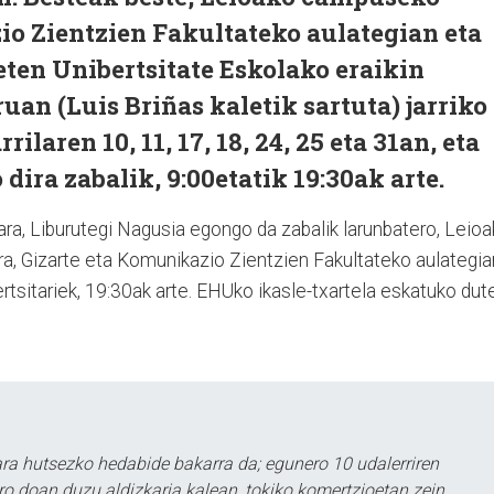
io Zientzien Fakultateko aulategian eta
ten Unibertsitate Eskolako eraikin
uan (Luis Briñas kaletik sartuta) jarriko
rilaren 10, 11, 17, 18, 24, 25 eta 31an, eta
dira zabalik, 9:00etatik 19:30ak arte.
ara, Liburutegi Nagusia egongo da zabalik larunbatero, Leio
ra, Gizarte eta Komunikazio Zientzien Fakultateko aulategia
rtsitariek, 19:30ak arte. EHUko ikasle-txartela eskatuko dut
a hutsezko hedabide bakarra da; egunero 10 udalerriren
ero doan duzu aldizkaria kalean, tokiko komertzioetan zein