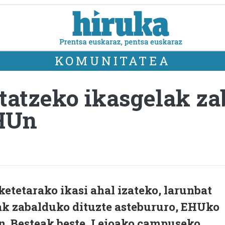
KOMUNITATEA
tatzeko ikasgelak za
HUn
ketetarako ikasi ahal izateko, larunbat
lak zabalduko dituzte astebururo, EHUko
n. Besteak beste, Leioako campuseko