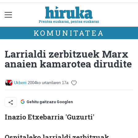
KOMUNITATEA
Larrialdi zerbitzuek Marx
anaien kamarotea dirudite
Ukberri
2004ko urtarrilaren 17a
Gehitu gaitzazu Googlen
Inazio Etxebarria 'Guzurti'
Ospitaleko larrialdi zerbitzuak