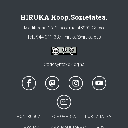
HIRUKA Koop.Sozietatea.
Martikoena 16, 2. solairua. 48992 Getxo
Tel.: 944 911 337 · hiruka@hiruka.eus
Codesyntaxek egina
HONI BURUZ
LEGE OHARRA
PUBLIZITATEA
ARAUAK
HARREMANETARAKO
RSS