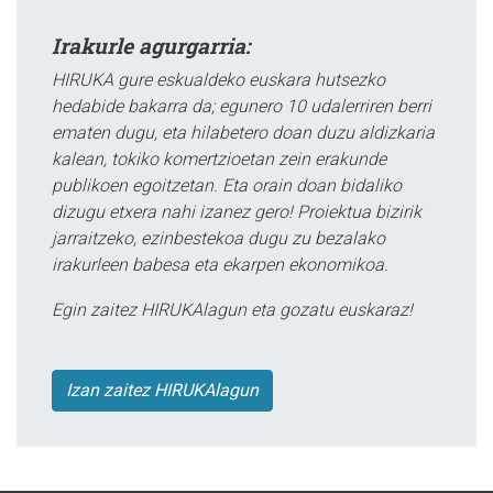
Irakurle agurgarria:
HIRUKA gure eskualdeko euskara hutsezko
hedabide bakarra da; egunero 10 udalerriren berri
ematen dugu, eta hilabetero doan duzu aldizkaria
kalean, tokiko komertzioetan zein erakunde
publikoen egoitzetan. Eta orain doan bidaliko
dizugu etxera nahi izanez gero! Proiektua bizirik
jarraitzeko, ezinbestekoa dugu zu bezalako
irakurleen babesa eta ekarpen ekonomikoa.
Egin zaitez HIRUKAlagun eta gozatu euskaraz!
Izan zaitez HIRUKAlagun