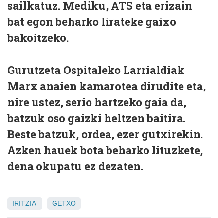
sailkatuz. Mediku, ATS eta erizain
bat egon beharko lirateke gaixo
bakoitzeko.
Gurutzeta Ospitaleko Larrialdiak
Marx anaien kamarotea dirudite eta,
nire ustez, serio hartzeko gaia da,
batzuk oso gaizki heltzen baitira.
Beste batzuk, ordea, ezer gutxirekin.
Azken hauek bota beharko lituzkete,
dena okupatu ez dezaten.
IRITZIA
GETXO