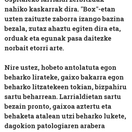
nahiko kaskarrak dira. "Box"-etan
uzten zaituzte zaborra izango bazina
bezala, zutaz ahaztu egiten dira eta,
orduak eta egunak pasa daitezke
norbait etorri arte.
Nire ustez, hobeto antolatuta egon
beharko lirateke, gaixo bakarra egon
beharko litzatekeen tokian, bizpahiru
sartu beharrean. Larrialdietan sartu
bezain pronto, gaixoa aztertu eta
behaketa atalean utzi beharko lukete,
dagokion patologiaren arabera