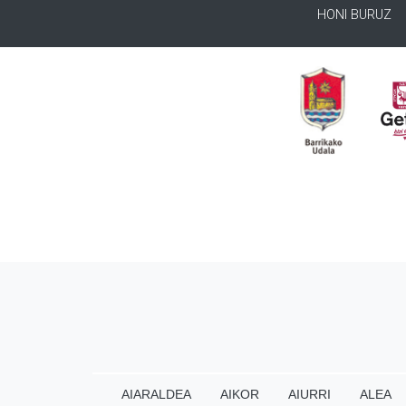
HONI BURUZ
AIARALDEA
AIKOR
AIURRI
ALEA