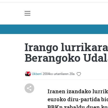
Irango lurrikar
Berangoko Uda
Ukberri
2004ko urtarrilaren 20a
Iranen izandako lurri
euroko diru-partida b
BBKn zabaldu duen kon