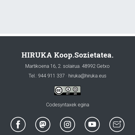
HIRUKA Koop.Sozietatea.
Martikoena 16, 2. solairua. 48992 Getxo
Tel.: 944 911 337 · hiruka@hiruka.eus
Codesyntaxek egina