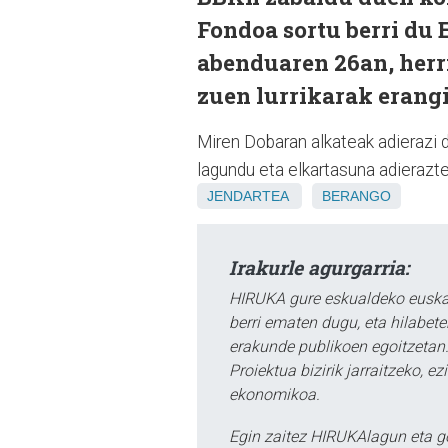
Fondoa sortu berri du
abenduaren 26an, herri
zuen lurrikarak erang
Miren Dobaran alkateak adierazi d
lagundu eta elkartasuna adierazte
JENDARTEA
BERANGO
Irakurle agurgarria:
HIRUKA gure eskualdeko euskar
berri ematen dugu, eta hilabet
erakunde publikoen egoitzetan.
Proiektua bizirik jarraitzeko, 
ekonomikoa.
Egin zaitez HIRUKAlagun eta g