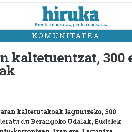
KOMUNITATEA
an kaltetuentzat, 300
lak
karan kaltetutakoak laguntzeko, 300
ideratu du Berangoko Udalak, Eudelek
tu-korrontean. Izan ere, Laguntza