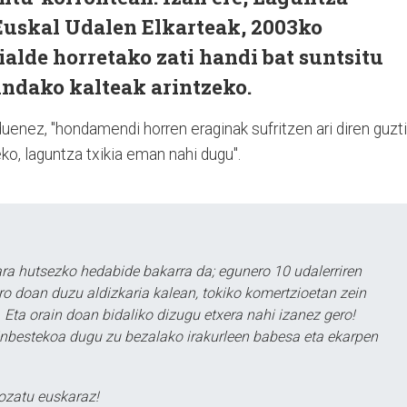
 Euskal Udalen Elkarteak, 2003ko
alde horretako zati handi bat suntsitu
indako kalteak arintzeko.
uenez, "hondamendi horren eraginak sufritzen ari diren guzti
ko, laguntza txikia eman nahi dugu".
a hutsezko hedabide bakarra da; egunero 10 udalerriren
ero doan duzu aldizkaria kalean, tokiko komertzioetan zein
 Eta orain doan bidaliko dizugu etxera nahi izanez gero!
ezinbestekoa dugu zu bezalako irakurleen babesa eta ekarpen
ozatu euskaraz!