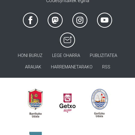
Codesyntaxek egina
HONI BURUZ
LEGE OHARRA
PUBLIZITATEA
ARAUAK
HARREMANETARAKO
RSS