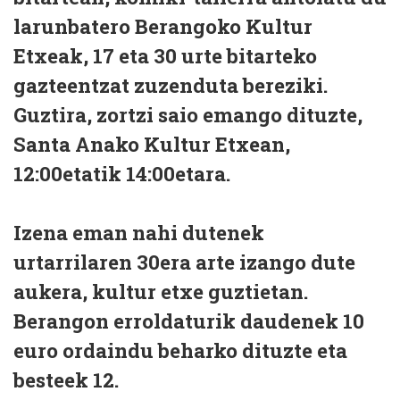
larunbatero Berangoko Kultur
Etxeak, 17 eta 30 urte bitarteko
gazteentzat zuzenduta bereziki.
Guztira, zortzi saio emango dituzte,
Santa Anako Kultur Etxean,
12:00etatik 14:00etara.
Izena eman nahi dutenek
urtarrilaren 30era arte izango dute
aukera, kultur etxe guztietan.
Berangon erroldaturik daudenek 10
euro ordaindu beharko dituzte eta
besteek 12.