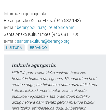
Informazio gehiagorako:
Berangoetako Kultur Etxea (946 682 143)
e-mail:
berangocultura@telefonica.net
Santa Anako Kultur Etxea (946 681 179)
e-mail:
santanakultura@berango.org
KULTURA
BERANGO
Irakurle agurgarria:
HIRUKA gure eskualdeko euskara hutsezko
hedabide bakarra da; egunero 10 udalerriren berri
ematen dugu, eta hilabetero doan duzu aldizkaria
kalean, tokiko komertzioetan zein erakunde
publikoen egoitzetan. Eta orain doan bidaliko
dizugu etxera nahi izanez gero! Proiektua bizirik
jarraitzeko, ezinbestekoa dugu zu bezalako