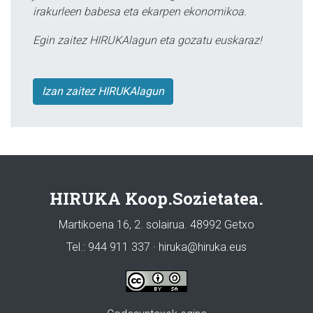
irakurleen babesa eta ekarpen ekonomikoa.
Egin zaitez HIRUKAlagun eta gozatu euskaraz!
Izan zaitez HIRUKAlagun
HIRUKA Koop.Sozietatea.
Martikoena 16, 2. solairua. 48992 Getxo
Tel.: 944 911 337 · hiruka@hiruka.eus