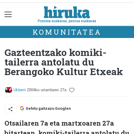
KOMUNITATEA
Gazteentzako komiki-
tailerra antolatu du
Berangoko Kultur Etxeak
Ukberri
2004ko urtarrilaren 27a
Gehitu gaitzazu Googlen
Otsailaren 7a eta martxoaren 27a
bitartean, komiki-tailerra antolatu du