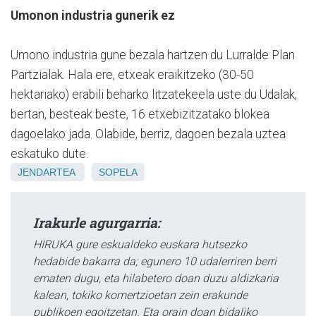
Umonon industria gunerik ez
Umono industria gune bezala hartzen du Lurralde Plan
Partzialak. Hala ere, etxeak eraikitzeko (30-50
hektariako) erabili beharko litzatekeela uste du Udalak,
bertan, besteak beste, 16 etxebizitzatako blokea
dagoelako jada. Olabide, berriz, dagoen bezala uztea
eskatuko dute.
JENDARTEA
SOPELA
Irakurle agurgarria:
HIRUKA gure eskualdeko euskara hutsezko
hedabide bakarra da; egunero 10 udalerriren berri
ematen dugu, eta hilabetero doan duzu aldizkaria
kalean, tokiko komertzioetan zein erakunde
publikoen egoitzetan. Eta orain doan bidaliko