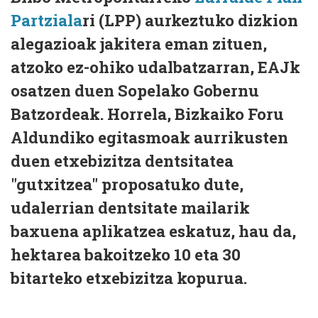
Partziala
ri (LPP) aurkeztuko dizkion
alegazioak jakitera eman zituen,
atzoko ez-ohiko udalbatzarran, EAJk
osatzen duen Sopelako Gobernu
Batzordeak. Horrela, Bizkaiko Foru
Aldundiko egitasmoak aurrikusten
duen etxebizitza dentsitatea
"gutxitzea" proposatuko dute,
udalerrian dentsitate mailarik
baxuena aplikatzea eskatuz, hau da,
hektarea bakoitzeko 10 eta 30
bitarteko etxebizitza kopurua.