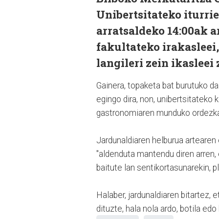
Unibertsitateko iturri
arratsaldeko 14:00ak a
fakultateko irakasleei
langileri zein ikasleei
Gainera, topaketa bat burutuko da
egingo dira, non, unibertsitateko
gastronomiaren munduko ordezkar
Jardunaldiaren helburua artearen 
"aldenduta mantendu diren arren, e
baitute lan sentikortasunarekin, 
Halaber, jardunaldiaren bitartez, 
dituzte, hala nola ardo, botila ed