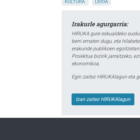
KULTURA
LEIOA
Irakurle agurgarria:
HIRUKA gure eskualdeko euskar
berri ematen dugu, eta hilabet
erakunde publikoen egoitzetan.
Proiektua bizirik jarraitzeko, 
ekonomikoa.
Egin zaitez HIRUKAlagun eta g
Izan zaitez HIRUKAlagun