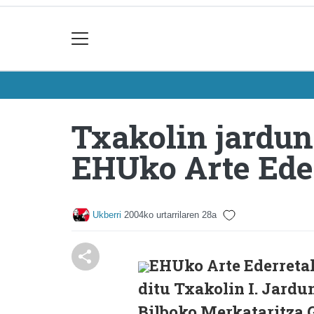
Txakolin jardun
EHUko Arte Ede
Ukberri
2004ko urtarrilaren 28a
EHUko Arte Ederretak
ditu Txakolin I. Jardu
Bilboko Merkataritza 