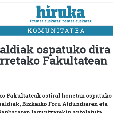
KOMUNITATEA
aldiak ospatuko dira 
rretako Fakultatean
o Fakultateak ostiral honetan ospatuko
naldiak, Bizkaiko Foru Aldundiaren eta
Ganbararen laguntzarekin antolatuta.