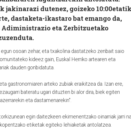
ek jakinarazi dutenez, goizeko 10:00etati
rte, dastaketa-ikastaro bat emango da,
, Adiministrazio eta Zerbitzuetako
 zuzenduta.
 egun osoan zehar, eta txakolina dastatzeko zenbait saio
 komunitateko kideez gain, Euskal Herriko artearen eta
iak dauden gonbidatuta.
eta gastronomiaren arteko zubiak eraikitzea da. Izan ere,
zaugarri bateratu ugari dituzten bi alor dira, biek egiten
plazerrarekin eta dastamenarekin".
etorkizunean egin daitezkeen ekimenentzako oinarriak jarri n
o kopentzako etiketak egiteko lehiaketak antolatzea.