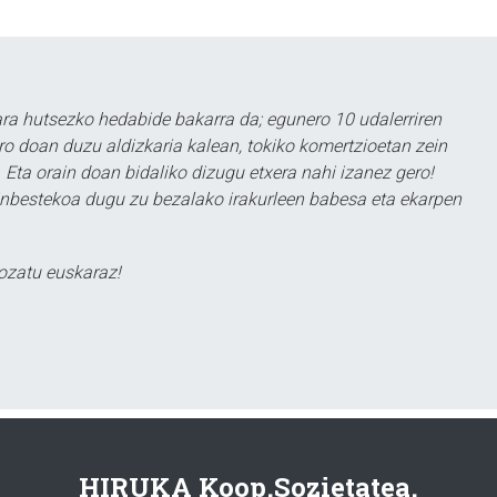
a hutsezko hedabide bakarra da; egunero 10 udalerriren
ero doan duzu aldizkaria kalean, tokiko komertzioetan zein
 Eta orain doan bidaliko dizugu etxera nahi izanez gero!
ezinbestekoa dugu zu bezalako irakurleen babesa eta ekarpen
ozatu euskaraz!
HIRUKA Koop.Sozietatea.