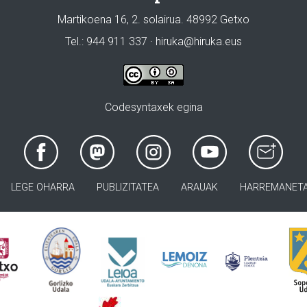
Martikoena 16, 2. solairua. 48992 Getxo
Tel.: 944 911 337 · hiruka@hiruka.eus
Codesyntaxek egina
LEGE OHARRA
PUBLIZITATEA
ARAUAK
HARREMANET