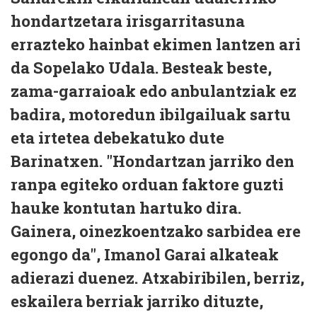
hondartzetara irisgarritasuna
errazteko hainbat ekimen lantzen ari
da Sopelako Udala. Besteak beste,
zama-garraioak edo anbulantziak ez
badira, motoredun ibilgailuak sartu
eta irtetea debekatuko dute
Barinatxen. "Hondartzan jarriko den
ranpa egiteko orduan faktore guzti
hauke kontutan hartuko dira.
Gainera, oinezkoentzako sarbidea ere
egongo da", Imanol Garai alkateak
adierazi duenez. Atxabiribilen, berriz,
eskailera berriak jarriko dituzte,