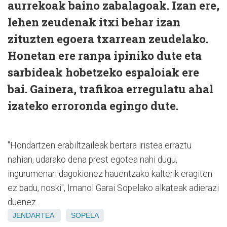
aurrekoak baino zabalagoak. Izan ere,
lehen zeudenak itxi behar izan
zituzten egoera txarrean zeudelako.
Honetan ere ranpa ipiniko dute eta
sarbideak hobetzeko espaloiak ere
bai. Gainera, trafikoa erregulatu ahal
izateko erroronda egingo dute.
"Hondartzen erabiltzaileak bertara iristea erraztu
nahian, udarako dena prest egotea nahi dugu,
ingurumenari dagokionez hauentzako kalterik eragiten
ez badu, noski", Imanol Garai Sopelako alkateak adierazi
duenez.
JENDARTEA
SOPELA