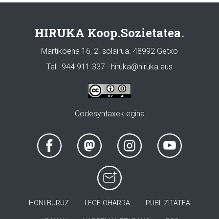
HIRUKA Koop.Sozietatea.
Martikoena 16, 2. solairua. 48992 Getxo
Tel.: 944 911 337 · hiruka@hiruka.eus
Codesyntaxek egina
HONI BURUZ
LEGE OHARRA
PUBLIZITATEA