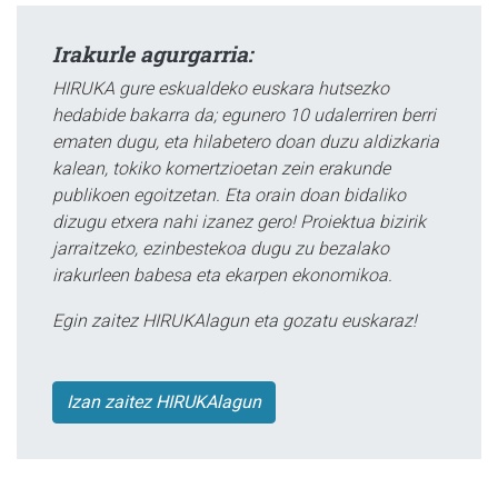
Irakurle agurgarria:
HIRUKA gure eskualdeko euskara hutsezko
hedabide bakarra da; egunero 10 udalerriren berri
ematen dugu, eta hilabetero doan duzu aldizkaria
kalean, tokiko komertzioetan zein erakunde
publikoen egoitzetan. Eta orain doan bidaliko
dizugu etxera nahi izanez gero! Proiektua bizirik
jarraitzeko, ezinbestekoa dugu zu bezalako
irakurleen babesa eta ekarpen ekonomikoa.
Egin zaitez HIRUKAlagun eta gozatu euskaraz!
Izan zaitez HIRUKAlagun