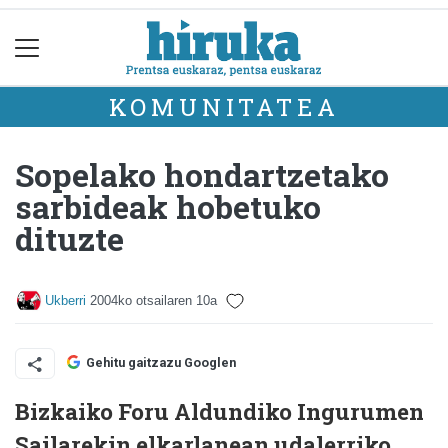
KOMUNITATEA
Sopelako hondartzetako
sarbideak hobetuko
dituzte
Ukberri
2004ko otsailaren 10a
Gehitu gaitzazu Googlen
Bizkaiko Foru Aldundiko Ingurumen
Sailarekin elkarlanean udalerriko