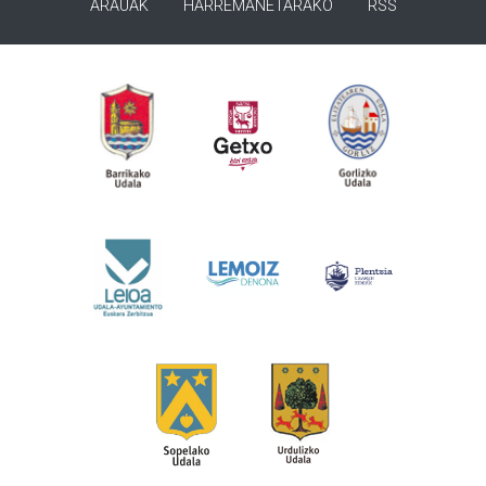
ARAUAK
HARREMANETARAKO
RSS