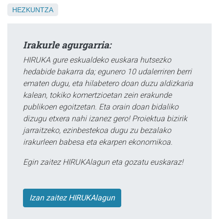
HEZKUNTZA
Irakurle agurgarria:
HIRUKA gure eskualdeko euskara hutsezko
hedabide bakarra da; egunero 10 udalerriren berri
ematen dugu, eta hilabetero doan duzu aldizkaria
kalean, tokiko komertzioetan zein erakunde
publikoen egoitzetan. Eta orain doan bidaliko
dizugu etxera nahi izanez gero! Proiektua bizirik
jarraitzeko, ezinbestekoa dugu zu bezalako
irakurleen babesa eta ekarpen ekonomikoa.
Egin zaitez HIRUKAlagun eta gozatu euskaraz!
Izan zaitez HIRUKAlagun