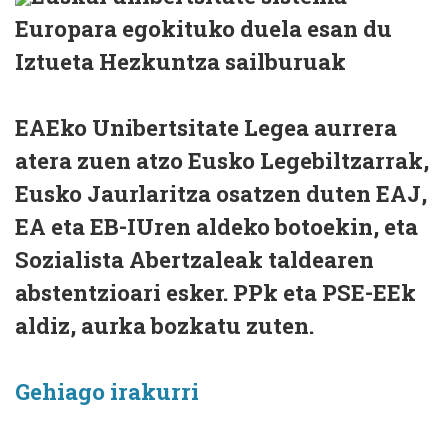
Europara egokituko duela esan du
Iztueta Hezkuntza sailburuak
EAEko Unibertsitate Legea aurrera
atera zuen atzo Eusko Legebiltzarrak,
Eusko Jaurlaritza osatzen duten EAJ,
EA eta EB-IUren aldeko botoekin, eta
Sozialista Abertzaleak taldearen
abstentzioari esker. PPk eta PSE-EEk
aldiz, aurka bozkatu zuten.
Gehiago irakurri