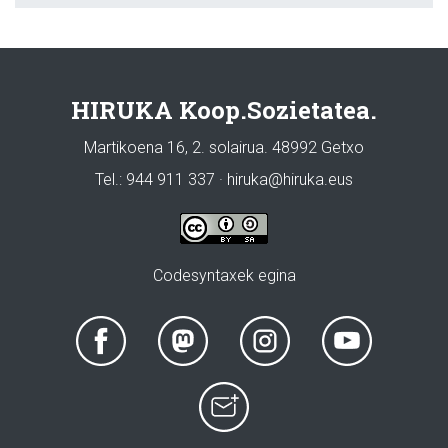
HIRUKA Koop.Sozietatea.
Martikoena 16, 2. solairua. 48992 Getxo
Tel.: 944 911 337 · hiruka@hiruka.eus
Codesyntaxek egina