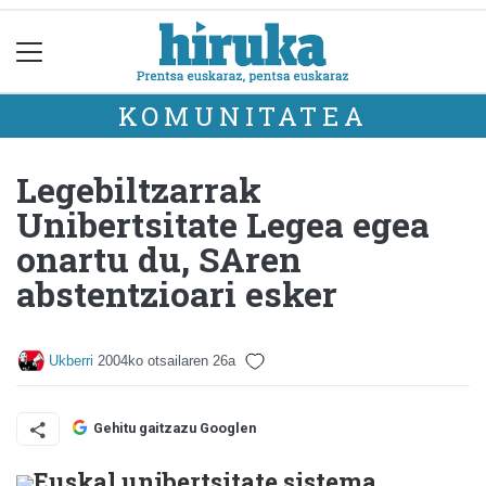
KOMUNITATEA
Legebiltzarrak
Unibertsitate Legea egea
onartu du, SAren
abstentzioari esker
Ukberri
2004ko otsailaren 26a
Gehitu gaitzazu Googlen
Euskal unibertsitate sistema