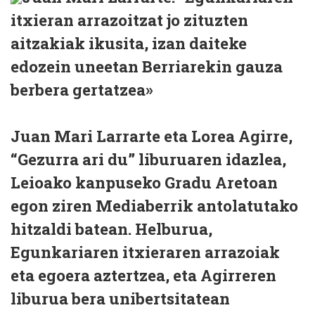
itxieran arrazoitzat jo zituzten
aitzakiak ikusita, izan daiteke
edozein uneetan Berriarekin gauza
berbera gertatzea»
Juan Mari Larrarte eta Lorea Agirre,
“Gezurra ari du” liburuaren idazlea,
Leioako kanpuseko Gradu Aretoan
egon ziren Mediaberrik antolatutako
hitzaldi batean. Helburua,
Egunkariaren itxieraren arrazoiak
eta egoera aztertzea, eta Agirreren
liburua bera unibertsitatean