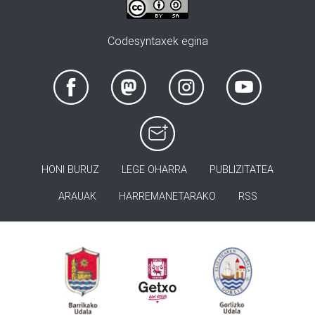
Codesyntaxek egina
HONI BURUZ
LEGE OHARRA
PUBLIZITATEA
ARAUAK
HARREMANETARAKO
RSS