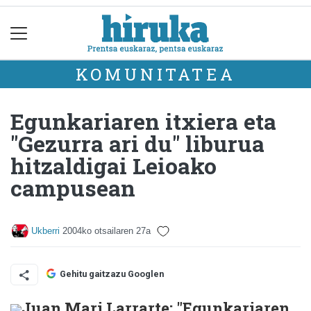
KOMUNITATEA
Egunkariaren itxiera eta
"Gezurra ari du" liburua
hitzaldigai Leioako
campusean
Ukberri
2004ko otsailaren 27a
Gehitu gaitzazu Googlen
Juan Mari Larrarte: "Egunkariaren