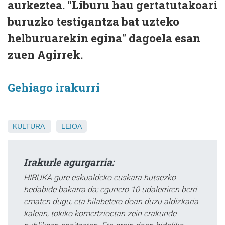
aurkeztea. "Liburu hau gertatutakoari
buruzko testigantza bat uzteko
helburuarekin egina" dagoela esan
zuen Agirrek.
Gehiago irakurri
KULTURA
LEIOA
Irakurle agurgarria:
HIRUKA gure eskualdeko euskara hutsezko
hedabide bakarra da; egunero 10 udalerriren berri
ematen dugu, eta hilabetero doan duzu aldizkaria
kalean, tokiko komertzioetan zein erakunde