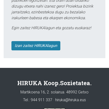
publikoen egoitzetan. Eta orain doan bidaliko
dizugu etxera nahi izanez gero! Proiektua bizirik
jarraitzeko, ezinbestekoa dugu zu bezalako
irakurleen babesa eta ekarpen ekonomikoa.
Egin zaitez HIRUKAlagun eta gozatu euskaraz!
Izan zaitez HIRUKAlagun
HIRUKA Koop.Sozietatea.
Martikoena 16, 2. solairua. 48992 Getxo
Tel.: 944 911 337 · hiruka@hiruka.eus