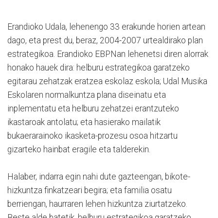
Erandioko Udala, lehenengo 33 erakunde horien artean
dago, eta prest du, beraz, 2004-2007 urtealdirako plan
estrategikoa. Erandioko EBPNan lehenetsi diren alorrak
honako hauek dira: helburu estrategikoa garatzeko
egitarau zehatzak eratzea eskolaz eskola; Udal Musika
Eskolaren normalkuntza plana diseinatu eta
inplementatu eta helburu zehatzei erantzuteko
ikastaroak antolatu; eta hasierako mailatik
bukaerarainoko ikasketa-prozesu osoa hitzartu
gizarteko hainbat eragile eta talderekin.
Halaber, indarra egin nahi dute gazteengan, bikote-
hizkuntza finkatzeari begira; eta familia osatu
berriengan, haurraren lehen hizkuntza ziurtatzeko.
Beste alde batetik, helburu estrategikoa garatzeko,