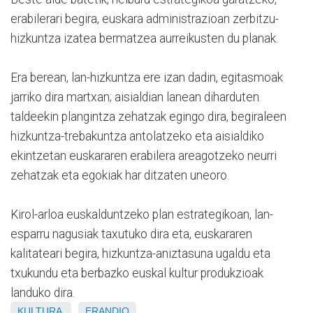
erabilerari begira, euskara administrazioan zerbitzu-
hizkuntza izatea bermatzea aurreikusten du planak.
Era berean, lan-hizkuntza ere izan dadin, egitasmoak
jarriko dira martxan; aisialdian lanean diharduten
taldeekin plangintza zehatzak egingo dira, begiraleen
hizkuntza-trebakuntza antolatzeko eta aisialdiko
ekintzetan euskararen erabilera areagotzeko neurri
zehatzak eta egokiak har ditzaten uneoro.
Kirol-arloa euskalduntzeko plan estrategikoan, lan-
esparru nagusiak taxutuko dira eta, euskararen
kalitateari begira, hizkuntza-aniztasuna ugaldu eta
txukundu eta berbazko euskal kultur produkzioak
landuko dira.
KULTURA
ERANDIO