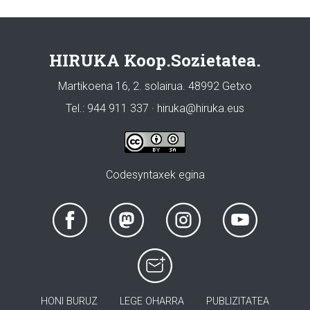
HIRUKA Koop.Sozietatea.
Martikoena 16, 2. solairua. 48992 Getxo
Tel.: 944 911 337 · hiruka@hiruka.eus
Codesyntaxek egina
HONI BURUZ
LEGE OHARRA
PUBLIZITATEA