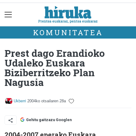
KOMUNITATEA
Prest dago Erandioko
Udaleko Euskara
Biziberritzeko Plan
Nagusia
Ukberri
2004ko otsailaren 28a
Gehitu gaitzazu Googlen
2004-2007 eperako Euskara