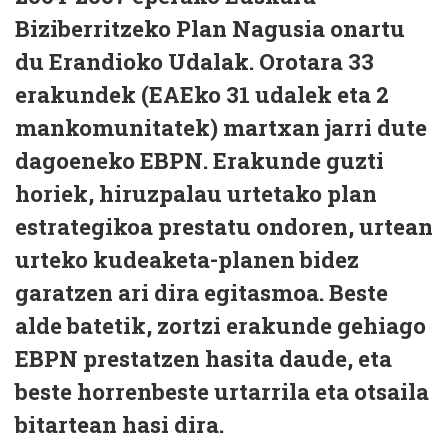
Biziberritzeko Plan Nagusia onartu
du Erandioko Udalak. Orotara 33
erakundek (EAEko 31 udalek eta 2
mankomunitatek) martxan jarri dute
dagoeneko EBPN. Erakunde guzti
horiek, hiruzpalau urtetako plan
estrategikoa prestatu ondoren, urtean
urteko kudeaketa-planen bidez
garatzen ari dira egitasmoa. Beste
alde batetik, zortzi erakunde gehiago
EBPN prestatzen hasita daude, eta
beste horrenbeste urtarrila eta otsaila
bitartean hasi dira.