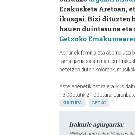
Erakusketa Aretoan, et
ikusgai. Bizi dituzten
hauen duintasuna eta 
Getxoko Emakumearen
Acnur-ek familia eta aberria utz
tamalgarria salatu nahi du. Erakus
betetzen duten koloreak, musikak e
Astelehenetik ostiralera ikus dait
18:00etatik 21:00etara. Larunbate
KULTURA
GETXO
Irakurle agurgarria:
HIRUKA gure eskualdeko euskar