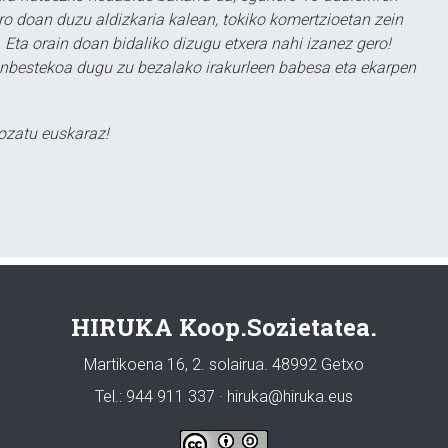
ero doan duzu aldizkaria kalean, tokiko komertzioetan zein
 Eta orain doan bidaliko dizugu etxera nahi izanez gero!
ezinbestekoa dugu zu bezalako irakurleen babesa eta ekarpen
ozatu euskaraz!
HIRUKA Koop.Sozietatea.
Martikoena 16, 2. solairua. 48992 Getxo
Tel.: 944 911 337 · hiruka@hiruka.eus