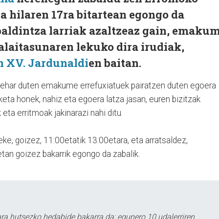
a hilaren 17ra bitartean egongo da
 baldintza larriak azaltzeaz gain, emaku
alaitasunaren lekuko dira irudiak,
 XV. Jardunaldi
en baitan.
i behar duten emakume errefuxiatuek pairatzen duten egoera
keta honek, nahiz eta egoera latza jasan, euren bizitzak
ta erritmoak jakinarazi nahi ditu.
eke, goizez, 11:00etatik 13:00etara, eta arratsaldez,
tan goizez bakarrik egongo da zabalik.
a hutsezko hedabide bakarra da; egunero 10 udalerriren