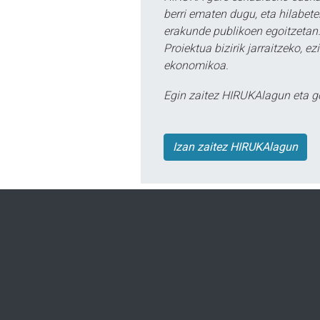
berri ematen dugu, eta hilabet
erakunde publikoen egoitzetan.
Proiektua bizirik jarraitzeko, 
ekonomikoa.
Egin zaitez HIRUKAlagun eta g
Izan zaitez HIRUKAlagun