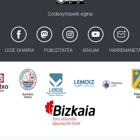
Codesyntaxek egina
LEGE OHARRA
PUBLIZITATEA
ARAUAK
HARREMANET