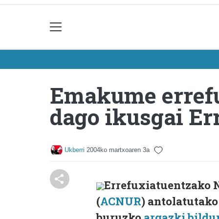
Emakume errefu
dago ikusgai E
Ukberri
2004ko martxoaren 3a
Errefuxiatuentzako 
(
ACNUR
) antolatutak
buruzko
argazki bild