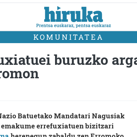
KOMUNITATEA
xiatuei buruzko arg
rromon
Nazio Batuetako Mandatari Nagusiak
o emakume errefuxiatuen bizitzari
uma
herenegun zabaldu zen Erromoko