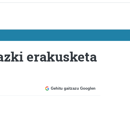
azki erakusketa
Gehitu gaitzazu Googlen