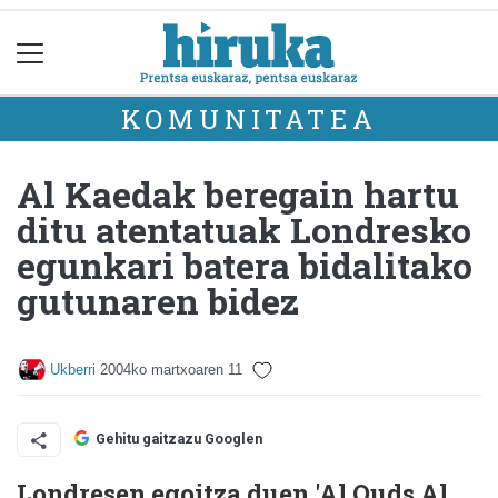
KOMUNITATEA
Al Kaedak beregain hartu
ditu atentatuak Londresko
egunkari batera bidalitako
gutunaren bidez
Ukberri
2004ko martxoaren 11
Gehitu gaitzazu Googlen
Londresen egoitza duen 'Al Quds Al