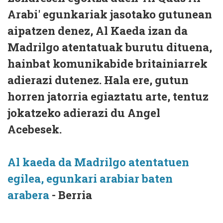
Arabi' egunkariak jasotako gutunean
aipatzen denez, Al Kaeda izan da
Madrilgo atentatuak burutu dituena,
hainbat komunikabide britainiarrek
adierazi dutenez. Hala ere, gutun
horren jatorria egiaztatu arte, tentuz
jokatzeko adierazi du Angel
Acebesek.
Al kaeda da Madrilgo atentatuen
egilea, egunkari arabiar baten
arabera
- Berria