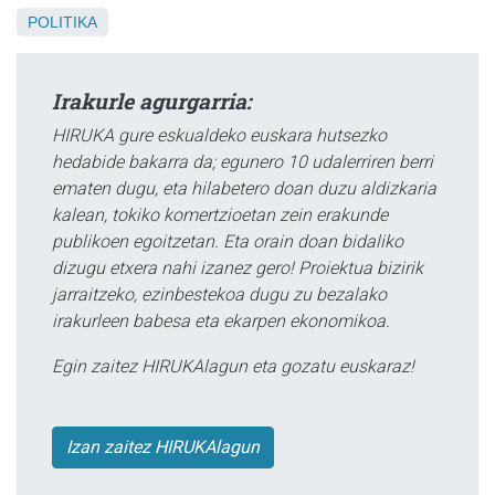
POLITIKA
Irakurle agurgarria:
HIRUKA gure eskualdeko euskara hutsezko
hedabide bakarra da; egunero 10 udalerriren berri
ematen dugu, eta hilabetero doan duzu aldizkaria
kalean, tokiko komertzioetan zein erakunde
publikoen egoitzetan. Eta orain doan bidaliko
dizugu etxera nahi izanez gero! Proiektua bizirik
jarraitzeko, ezinbestekoa dugu zu bezalako
irakurleen babesa eta ekarpen ekonomikoa.
Egin zaitez HIRUKAlagun eta gozatu euskaraz!
Izan zaitez HIRUKAlagun