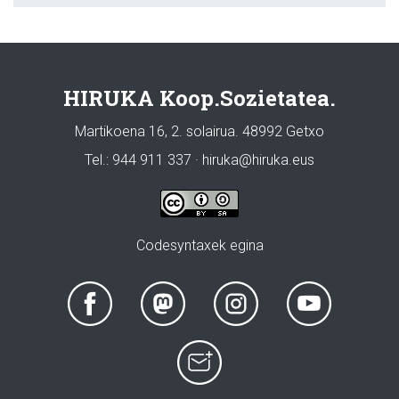
HIRUKA Koop.Sozietatea.
Martikoena 16, 2. solairua. 48992 Getxo
Tel.: 944 911 337 · hiruka@hiruka.eus
Codesyntaxek egina