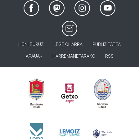
HONI BURUZ
LEGE OHARRA
PUBLIZITATEA
ARAUAK
HARREMANETARAKO
RSS