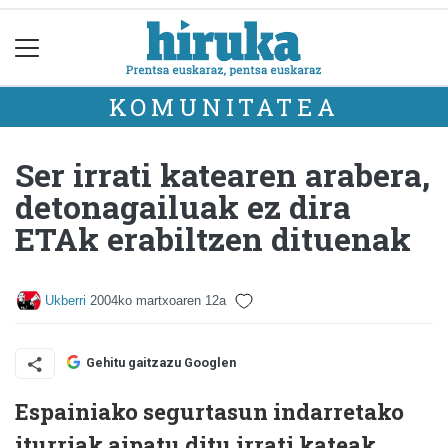
KOMUNITATEA
Ser irrati katearen arabera,
detonagailuak ez dira
ETAk erabiltzen dituenak
Ukberri
2004ko martxoaren 12a
Gehitu gaitzazu Googlen
Espainiako segurtasun indarretako
iturriak aipatu ditu irrati kateak