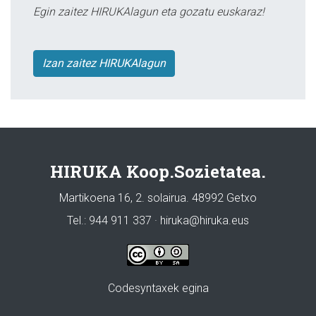
Egin zaitez HIRUKAlagun eta gozatu euskaraz!
Izan zaitez HIRUKAlagun
HIRUKA Koop.Sozietatea.
Martikoena 16, 2. solairua. 48992 Getxo
Tel.: 944 911 337 · hiruka@hiruka.eus
Codesyntaxek egina