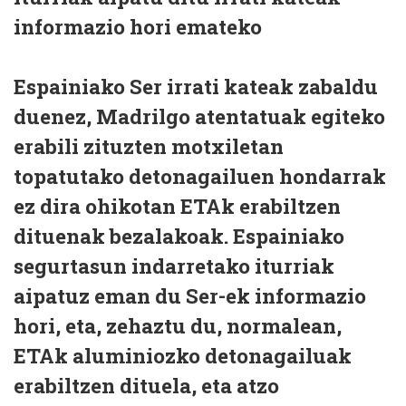
informazio hori emateko
Espainiako Ser irrati kateak zabaldu
duenez, Madrilgo atentatuak egiteko
erabili zituzten motxiletan
topatutako detonagailuen hondarrak
ez dira ohikotan ETAk erabiltzen
dituenak bezalakoak. Espainiako
segurtasun indarretako iturriak
aipatuz eman du Ser-ek informazio
hori, eta, zehaztu du, normalean,
ETAk aluminiozko detonagailuak
erabiltzen dituela, eta atzo