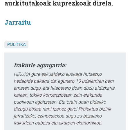
aurkitutakoak kuprezkoak direla.
Jarraitu
POLITIKA
Irakurle agurgarria:
HIRUKA gure eskualdeko euskara hutsezko
hedabide bakarra da; egunero 10 udalerriren berri
ematen dugu, eta hilabetero doan duzu aldizkaria
kalean, tokiko komertzioetan zein erakunde
publikoen egoitzetan. Eta orain doan bidaliko
dizugu etxera nahi izanez gero! Proiektua bizirik
jarraitzeko, ezinbestekoa dugu zu bezalako
irakurleen babesa eta ekarpen ekonomikoa.