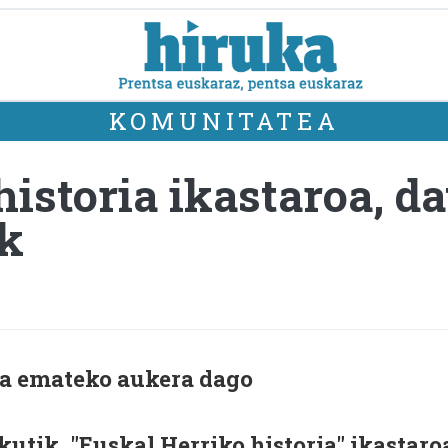
KOMUNITATEA
istoria ikastaroa, da
ik
na emateko aukera dago
utik, "Euskal Herriko historia" ikastaro