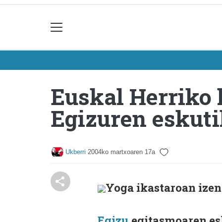
Euskal Herriko h
Egizuren eskut
Ukberri
2004ko martxoaren 17a
Yoga ikastaroan ize
Egizu
egitasmoaren esk