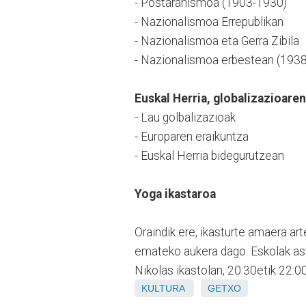
- Postaranismoa (1903-1930)
- Nazionalismoa Errepublikan
- Nazionalismoa eta Gerra Zibila
- Nazionalismoa erbestean (193
Euskal Herria, globalizazioare
- Lau golbalizazioak
- Europaren eraikuntza
- Euskal Herria bidegurutzean
Yoga ikastaroa
Oraindik ere, ikasturte amaera ar
emateko aukera dago. Eskolak as
Nikolas ikastolan, 20:30etik 22:0
KULTURA
GETXO