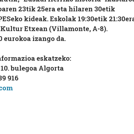
aren 23tik 25era eta hilaren 30etik
IPESeko kideak. Eskolak 19:30etik 21:30er
 Kultur Etxean (Villamonte, A-8).
0 eurokoa izango da.
nformazioa eskatzeko:
- 10. bulegoa Algorta
39 916
.com