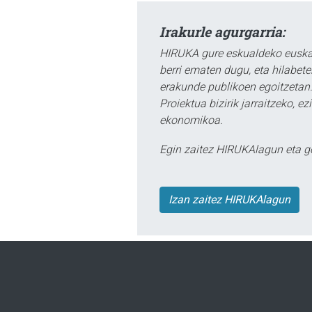
Irakurle agurgarria:
HIRUKA gure eskualdeko euskar
berri ematen dugu, eta hilabet
erakunde publikoen egoitzetan.
Proiektua bizirik jarraitzeko, 
ekonomikoa.
Egin zaitez HIRUKAlagun eta g
Izan zaitez HIRUKAlagun