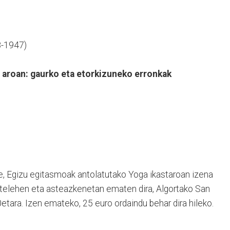
8-1947)
n aroan: gaurko eta etorkizuneko erronkak
te, Egizu egitasmoak antolatutako Yoga ikastaroan izena
telehen eta asteazkenetan ematen dira, Algortako San
0etara. Izen emateko, 25 euro ordaindu behar dira hileko.