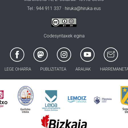
Tel.: 944 911 337 · hiruka@hiruka.eus
Codesyntaxek egina
LEGE OHARRA
PUBLIZITATEA
ARAUAK
HARREMANET