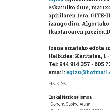
eskainiko dute, martxo
apirilaren 1era, GITE-
izango dira, Algortako
Ikastaroaren prezioa 1
Izena emateko edota i
Helbidea: Karitatea, 1 
Tel: 944 914 357 - 605 7
email:
egizu@hotmail
EDUKIAK
Euskal Nazionalismoa
- Sorrera: Sabino Arana