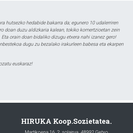
a hutsezko hedabide bakarra da; egunero 10 udalerriren
ero doan duzu aldizkaria kalean, tokiko komertzioetan zein
 Eta orain doan bidaliko dizugu etxera nahi izanez gero!
ezinbestekoa dugu zu bezalako irakurleen babesa eta ekarpen
ozatu euskaraz!
HIRUKA Koop.Sozietatea.
Martikoena 16, 2. solairua. 48992 Getxo