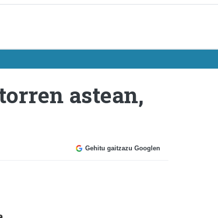
torren astean,
Gehitu gaitzazu Googlen
a