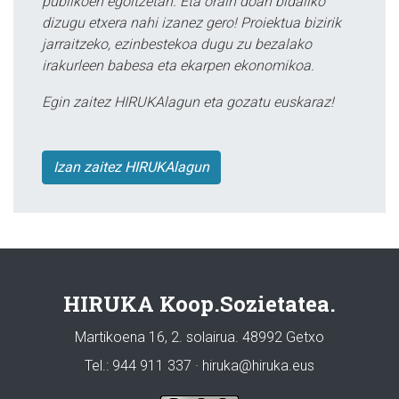
publikoen egoitzetan. Eta orain doan bidaliko
dizugu etxera nahi izanez gero! Proiektua bizirik
jarraitzeko, ezinbestekoa dugu zu bezalako
irakurleen babesa eta ekarpen ekonomikoa.
Egin zaitez HIRUKAlagun eta gozatu euskaraz!
Izan zaitez HIRUKAlagun
HIRUKA Koop.Sozietatea.
Martikoena 16, 2. solairua. 48992 Getxo
Tel.: 944 911 337 · hiruka@hiruka.eus