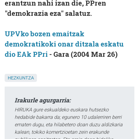
erantzun nahi izan die, PPren
"demokrazia eza" salatuz.
UPVko bozen emaitzak
demokratikoki onar ditzala eskatu
dio EAk PPri
- Gara (2004 Mar 26)
HEZKUNTZA
Irakurle agurgarria:
HIRUKA gure eskualdeko euskara hutsezko
hedabide bakarra da; egunero 10 udalerriren berri
ematen dugu, eta hilabetero doan duzu aldizkaria
kalean, tokiko komertzioetan zein erakunde