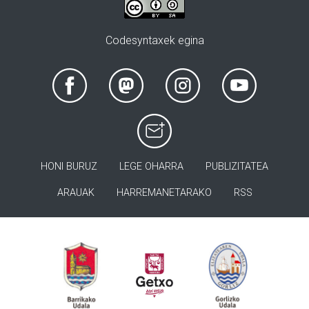
Codesyntaxek egina
HONI BURUZ
LEGE OHARRA
PUBLIZITATEA
ARAUAK
HARREMANETARAKO
RSS