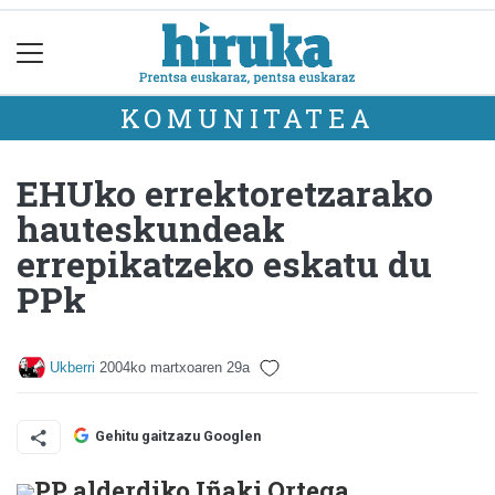
KOMUNITATEA
EHUko errektoretzarako
hauteskundeak
errepikatzeko eskatu du
PPk
Ukberri
2004ko martxoaren 29a
Gehitu gaitzazu Googlen
PP alderdiko Iñaki Ortega