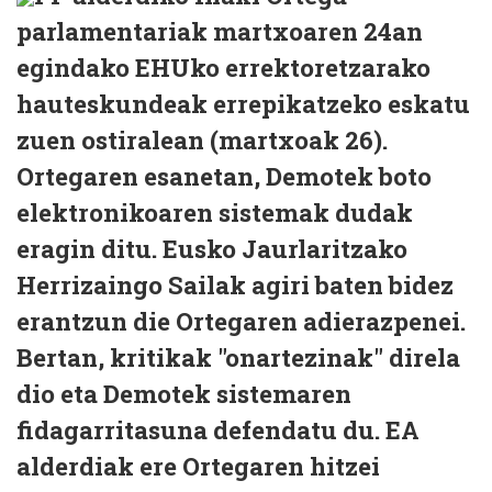
parlamentariak martxoaren 24an
egindako EHUko errektoretzarako
hauteskundeak errepikatzeko eskatu
zuen ostiralean (martxoak 26).
Ortegaren esanetan, Demotek boto
elektronikoaren sistemak dudak
eragin ditu. Eusko Jaurlaritzako
Herrizaingo Sailak agiri baten bidez
erantzun die Ortegaren adierazpenei.
Bertan, kritikak "onartezinak" direla
dio eta Demotek sistemaren
fidagarritasuna defendatu du. EA
alderdiak ere Ortegaren hitzei