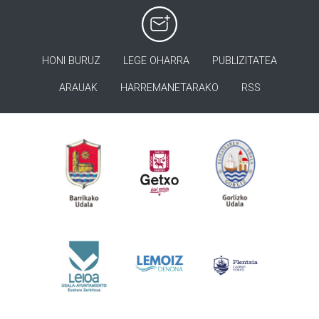
HONI BURUZ
LEGE OHARRA
PUBLIZITATEA
ARAUAK
HARREMANETARAKO
RSS