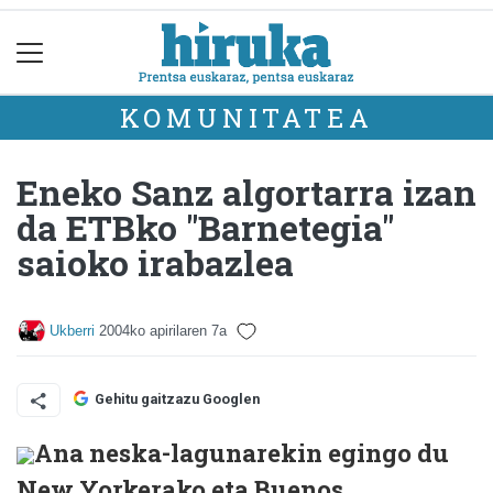
KOMUNITATEA
Eneko Sanz algortarra izan
da ETBko "Barnetegia"
saioko irabazlea
Ukberri
2004ko apirilaren 7a
Gehitu gaitzazu Googlen
Ana neska-lagunarekin egingo du
New Yorkerako eta Buenos