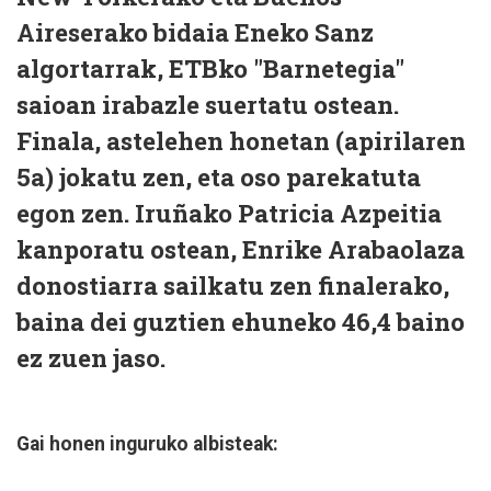
Aireserako bidaia Eneko Sanz
algortarrak, ETBko "Barnetegia"
saioan irabazle suertatu ostean.
Finala, astelehen honetan (apirilaren
5a) jokatu zen, eta oso parekatuta
egon zen. Iruñako Patricia Azpeitia
kanporatu ostean, Enrike Arabaolaza
donostiarra sailkatu zen finalerako,
baina dei guztien ehuneko 46,4 baino
ez zuen jaso.
Gai honen inguruko albisteak: