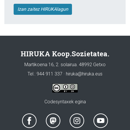
Izan zaitez HIRUKAlagun
HIRUKA Koop.Sozietatea.
Martikoena 16, 2. solairua. 48992 Getxo
Tel.: 944 911 337 · hiruka@hiruka.eus
Codesyntaxek egina