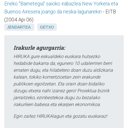
Eneko "Barnetegia" saioko irabazlea New Yorkera eta
Buenos Airesera joango da neska-lagunarekin
- EITB
(2004 Api 06)
JENDARTEA
GETXO
Irakurle agurgarria:
HIRUKA gure eskualdeko euskara hutsezko
hedabide bakarra da; egunero 10 udalerriren berri
ematen dugu, eta hilabetero doan duzu aldizkaria
kalean, tokiko komertzioetan zein erakunde
publikoen egoitzetan. Eta orain doan bidaliko
dizugu etxera nahi izanez gero! Proiektua bizirik
jarraitzeko, ezinbestekoa dugu zu bezalako
irakurleen babesa eta ekarpen ekonomikoa.
Egin zaitez HIRUKAlagun eta gozatu euskaraz!