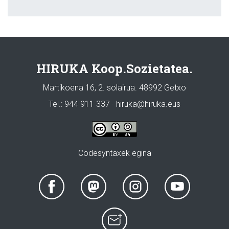
HIRUKA Koop.Sozietatea.
Martikoena 16, 2. solairua. 48992 Getxo
Tel.: 944 911 337 · hiruka@hiruka.eus
Codesyntaxek egina