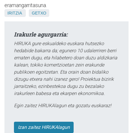
eramangarritasuna.
IRITZIA
GETXO
Irakurle agurgarria:
HIRUKA gure eskualdeko euskara hutsezko
hedabide bakarra da; egunero 10 udalerriren berri
ematen dugu, eta hilabetero doan duzu aldizkaria
kalean, tokiko komertzioetan zein erakunde
publikoen egoitzetan. Eta orain doan bidaliko
dizugu etxera nahi izanez gero! Proiektua bizirik
jarraitzeko, ezinbestekoa dugu zu bezalako
irakurleen babesa eta ekarpen ekonomikoa.
Egin zaitez HIRUKAlagun eta gozatu euskaraz!
Izan zaitez HIRUKAlagun