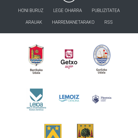
HONI BURUZ
LEGE OHARRA
PUBLIZITATEA
ARAUAK
HARREMANETARAKO
RSS