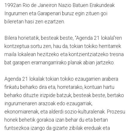
1992an Rio de Janeiron Nazio Batuen Erakundeak
Ingurumen eta Garapenari buruz egin zituen goi
bileretan hasi zen ezartzen.
Bilera horietatik, besteak beste, “Agenda 21 lokala”ren
kontzeptua sortu zen, hau da, tokian tokiko herritarrek
maila lokalean hezitzeko eta kontzientziatzeko tresna
bat garapen eramangarrirako planak abian jartzeko.
Agenda 21 lokalak tokian tokiko ezaugarrien arabera
finkatu beharko dira eta, horretarako, kontuan hartu
beharko dituzte irizpide batzuk, besteak beste, bertako
ingurumenaren arazoak edo ezaugarriak,
ekonomiarenak, eta alderdi sozio-kulturalenak. Prozesu
honek behetik gorakoa izan behar du eta bertan
funtsezkoa izango da gizarte zibilak ereduak eta