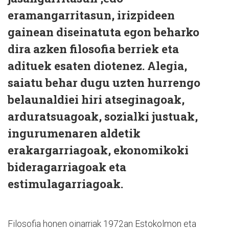
eramangarritasun, irizpideen
gainean diseinatuta egon beharko
dira azken filosofia berriek eta
adituek esaten diotenez. Alegia,
saiatu behar dugu uzten hurrengo
belaunaldiei hiri atseginagoak,
arduratsuagoak, sozialki justuak,
ingurumenaren aldetik
erakargarriagoak, ekonomikoki
bideragarriagoak eta
estimulagarriagoak.
Filosofia honen oinarriak 1972an Estokolmon eta