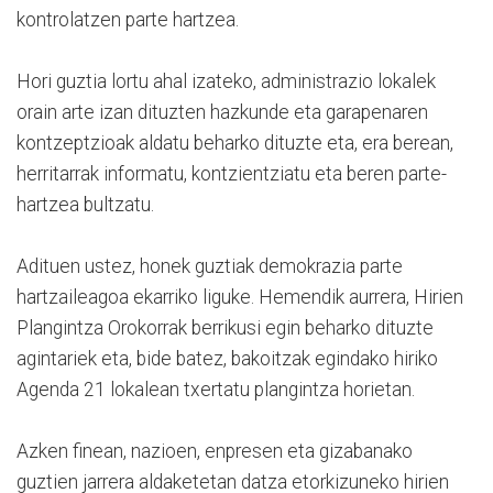
kontrolatzen parte hartzea.
Hori guztia lortu ahal izateko, administrazio lokalek
orain arte izan dituzten hazkunde eta garapenaren
kontzeptzioak aldatu beharko dituzte eta, era berean,
herritarrak informatu, kontzientziatu eta beren parte-
hartzea bultzatu.
Adituen ustez, honek guztiak demokrazia parte
hartzaileagoa ekarriko liguke. Hemendik aurrera, Hirien
Plangintza Orokorrak berrikusi egin beharko dituzte
agintariek eta, bide batez, bakoitzak egindako hiriko
Agenda 21 lokalean txertatu plangintza horietan.
Azken finean, nazioen, enpresen eta gizabanako
guztien jarrera aldaketetan datza etorkizuneko hirien