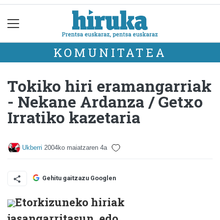
KOMUNITATEA
Tokiko hiri eramangarriak
- Nekane Ardanza / Getxo
Irratiko kazetaria
Ukberri
2004ko maiatzaren 4a
Gehitu gaitzazu Googlen
Etorkizuneko hiriak
jasangarritasun ,edo