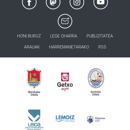
HONI BURUZ
LEGE OHARRA
PUBLIZITATEA
ARAUAK
HARREMANETARAKO
RSS