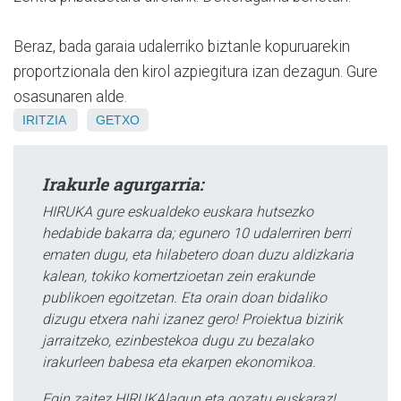
Beraz, bada garaia udalerriko biztanle kopuruarekin
proportzionala den kirol azpiegitura izan dezagun. Gure
osasunaren alde.
IRITZIA
GETXO
Irakurle agurgarria:
HIRUKA gure eskualdeko euskara hutsezko
hedabide bakarra da; egunero 10 udalerriren berri
ematen dugu, eta hilabetero doan duzu aldizkaria
kalean, tokiko komertzioetan zein erakunde
publikoen egoitzetan. Eta orain doan bidaliko
dizugu etxera nahi izanez gero! Proiektua bizirik
jarraitzeko, ezinbestekoa dugu zu bezalako
irakurleen babesa eta ekarpen ekonomikoa.
Egin zaitez HIRUKAlagun eta gozatu euskaraz!