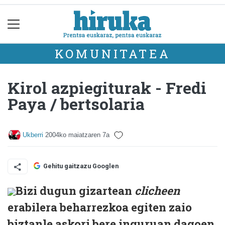
KOMUNITATEA
Kirol azpiegiturak - Fredi
Paya / bertsolaria
Ukberri
2004ko maiatzaren 7a
Gehitu gaitzazu Googlen
Bizi dugun gizartean
clicheen
erabilera beharrezkoa egiten zaio
biztanle askori bere inguruan dagoen