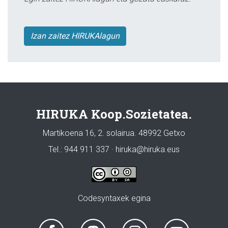
Izan zaitez HIRUKAlagun
HIRUKA Koop.Sozietatea.
Martikoena 16, 2. solairua. 48992 Getxo
Tel.: 944 911 337 · hiruka@hiruka.eus
Codesyntaxek egina