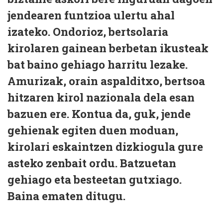
jendearen funtzioa ulertu ahal
izateko. Ondorioz, bertsolaria
kirolaren gainean berbetan ikusteak
bat baino gehiago harritu lezake.
Amurizak, orain aspalditxo, bertsoa
hitzaren kirol nazionala dela esan
bazuen ere. Kontua da, guk, jende
gehienak egiten duen moduan,
kirolari eskaintzen dizkiogula gure
asteko zenbait ordu. Batzuetan
gehiago eta besteetan gutxiago.
Baina ematen ditugu.