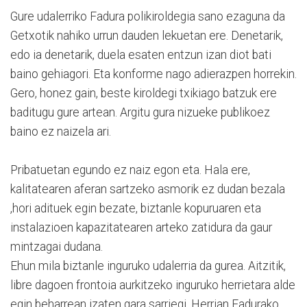
Gure udalerriko Fadura polikiroldegia sano ezaguna da
Getxotik nahiko urrun dauden lekuetan ere. Denetarik,
edo ia denetarik, duela esaten entzun izan diot bati
baino gehiagori. Eta konforme nago adierazpen horrekin.
Gero, honez gain, beste kiroldegi txikiago batzuk ere
baditugu gure artean. Argitu gura nizueke publikoez
baino ez naizela ari.
Pribatuetan egundo ez naiz egon eta. Hala ere,
kalitatearen aferan sartzeko asmorik ez dudan bezala
,hori adituek egin bezate, biztanle kopuruaren eta
instalazioen kapazitatearen arteko zatidura da gaur
mintzagai dudana.
Ehun mila biztanle inguruko udalerria da gurea. Aitzitik,
libre dagoen frontoia aurkitzeko inguruko herrietara alde
egin beharrean izaten gara sarriegi. Herrian Fadurako