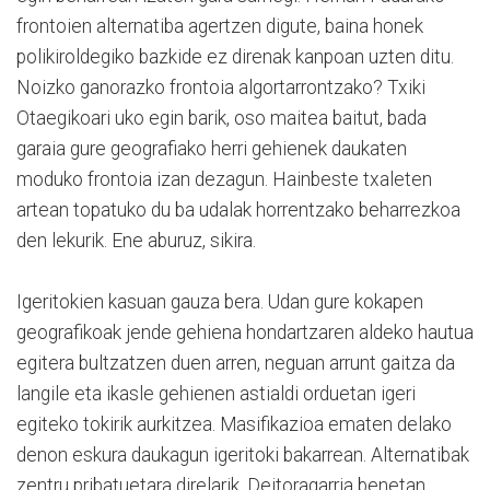
frontoien alternatiba agertzen digute, baina honek
polikiroldegiko bazkide ez direnak kanpoan uzten ditu.
Noizko ganorazko frontoia algortarrontzako? Txiki
Otaegikoari uko egin barik, oso maitea baitut, bada
garaia gure geografiako herri gehienek daukaten
moduko frontoia izan dezagun. Hainbeste txaleten
artean topatuko du ba udalak horrentzako beharrezkoa
den lekurik. Ene aburuz, sikira.
Igeritokien kasuan gauza bera. Udan gure kokapen
geografikoak jende gehiena hondartzaren aldeko hautua
egitera bultzatzen duen arren, neguan arrunt gaitza da
langile eta ikasle gehienen astialdi orduetan igeri
egiteko tokirik aurkitzea. Masifikazioa ematen delako
denon eskura daukagun igeritoki bakarrean. Alternatibak
zentru pribatuetara direlarik. Deitoragarria benetan.