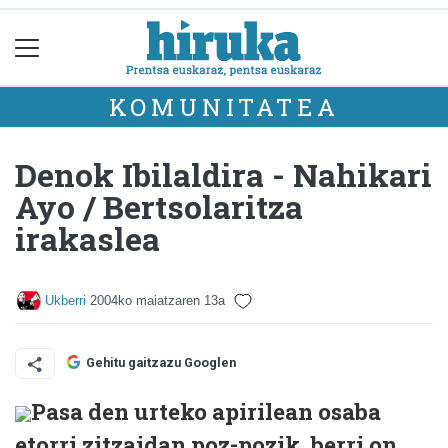
KOMUNITATEA
Denok Ibilaldira - Nahikari
Ayo / Bertsolaritza
irakaslea
Ukberri
2004ko maiatzaren 13a
Gehitu gaitzazu Googlen
Pasa den urteko apirilean osaba
etorri zitzaidan poz-pozik, berri on