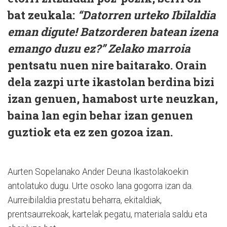
bat zeukala:
“Datorren urteko Ibilaldia
eman digute! Batzorderen batean izena
emango duzu ez?” Zelako marroia
pentsatu nuen nire baitarako. Orain
dela zazpi urte ikastolan berdina bizi
izan genuen, hamabost urte neuzkan,
baina lan egin behar izan genuen
guztiok eta ez zen gozoa izan.
Aurten Sopelanako Ander Deuna Ikastolakoekin
antolatuko dugu. Urte osoko lana gogorra izan da.
Aurreibilaldia prestatu beharra, ekitaldiak,
prentsaurrekoak, kartelak pegatu, materiala saldu eta