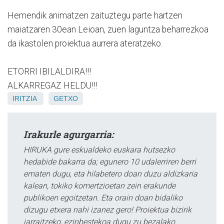
Hemendik animatzen zaituztegu parte hartzen
maiatzaren 30ean Leioan, zuen laguntza beharrezkoa
da ikastolen proiektua aurrera ateratzeko.
ETORRI IBILALDIRA!!!
ALKARREGAZ HELDU!!!
IRITZIA
GETXO
Irakurle agurgarria:
HIRUKA gure eskualdeko euskara hutsezko
hedabide bakarra da; egunero 10 udalerriren berri
ematen dugu, eta hilabetero doan duzu aldizkaria
kalean, tokiko komertzioetan zein erakunde
publikoen egoitzetan. Eta orain doan bidaliko
dizugu etxera nahi izanez gero! Proiektua bizirik
jarraitzeko, ezinbestekoa dugu zu bezalako