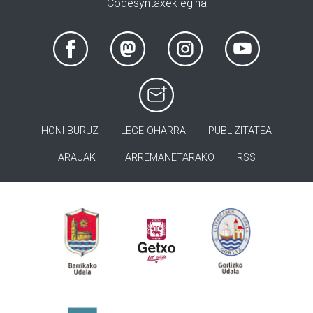
Codesyntaxek egina
HONI BURUZ
LEGE OHARRA
PUBLIZITATEA
ARAUAK
HARREMANETARAKO
RSS