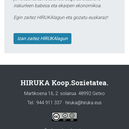
irakurleen babesa eta ekarpen ekonomikoa.
Egin zaitez HIRUKAlagun eta gozatu euskaraz!
Izan zaitez HIRUKAlagun
HIRUKA Koop.Sozietatea.
Martikoena 16, 2. solairua. 48992 Getxo
Tel.: 944 911 337 · hiruka@hiruka.eus