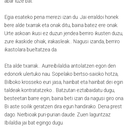
abar luze bat.
Egia esateko pena merezi izan du. Jai erraldoi honek
bere alde txarrak eta onak ditu, baina batez ere onak.
Urte askoan ikusi ez duzun jendea berriro ikusten duzu,
zure ikaskide ohiak, irakasleak... Nagusi izanda, berriro
ikastolara bueltatzea da.
Eta alde txarrak... Aurreibilaldia antolatzen egon den
edonork ulertuko nau. Sopelako bertso-saioko hotza,
Bilboko krosseko euri jasa, hainbat eta hainbat dei egin
taldeak kontratatzeko... Batzutan eztabaidatu dugu,
besteetan barre egin, baina beti izan da nagusi giro ona.
Bi aste soilik geratzen dira egun handirako. Dena prest
dago. Nerbioak puri-purian daude. Zuen laguntzaz
Ibilaldia jai bat egingo dugu.