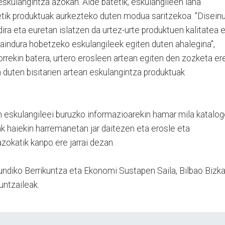
eskulangintza azokan. Alde batetik, eskulangileen lana
tik produktuak aurkezteko duten modua saritzekoa. "Disein
ira eta euretan islatzen da urtez-urte produktuen kalitatea 
indura hobetzeko eskulangileek egiten duten ahalegina",
orrekin batera, urtero erosleen artean egiten den zozketa er
 duten bisitarien artean eskulangintza produktuak
n eskulangileei buruzko informazioarekin hamar mila katalo
eak haiekin harremanetan jar daitezen eta erosle eta
zokatik kanpo ere jarrai dezan.
undiko Berrikuntza eta Ekonomi Sustapen Saila, Bilbao Bizka
untzaileak.