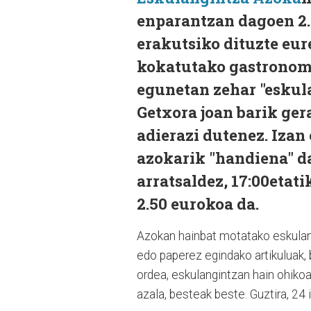
enparantzan dagoen 2
erakutsiko dituzte eur
kokatutako gastronomi
egunetan zehar "eskula
Getxora joan barik ger
adierazi dutenez. Izan
azokarik "handiena" da 
arratsaldez, 17:00etati
2.50 eurokoa da.
Azokan hainbat motatako eskulanak
edo paperez egindako artikuluak, b
ordea, eskulangintzan hain ohikoa
azala, besteak beste. Guztira, 24 