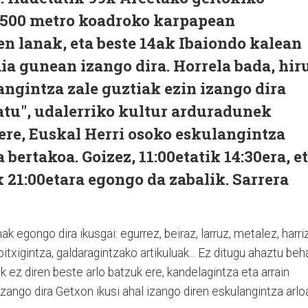
.500 metro koadroko karpapean
en lanak, eta beste 14ak Ibaiondo kalean
a gunean izango dira. Horrela bada, hir
ngintza zale guztiak ezin izango dira
atu", udalerriko kultur arduradunek
 ere, Euskal Herri osoko eskulangintza
bertakoa. Goizez, 11:00etatik 14:30era, e
k 21:00etara egongo da zabalik. Sarrera
 egongo dira ikusgai: egurrez, beiraz, larruz, metalez, harri
itxigintza, galdaragintzako artikuluak... Ez ditugu ahaztu beha
k ez diren beste arlo batzuk ere, kandelagintza eta arrain
izango dira Getxon ikusi ahal izango diren eskulangintza arlo