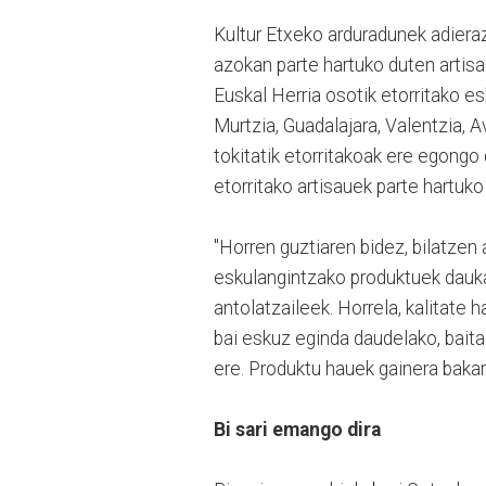
Kultur Etxeko arduradunek adieraz
azokan parte hartuko duten artisa
Euskal Herria osotik etorritako es
Murtzia, Guadalajara, Valentzia, A
tokitatik etorritakoak ere egongo d
etorritako artisauek parte hartuk
"Horren guztiaren bidez, bilatzen
eskulangintzako produktuek dauk
antolatzaileek. Horrela, kalitate
bai eskuz eginda daudelako, baita 
ere. Produktu hauek gainera bakarr
Bi sari emango dira