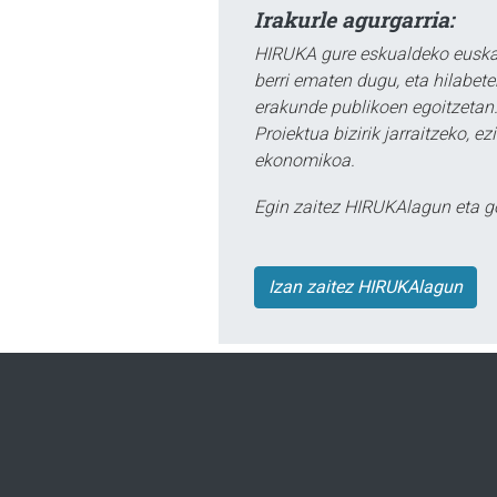
Irakurle agurgarria:
HIRUKA gure eskualdeko euskar
berri ematen dugu, eta hilabet
erakunde publikoen egoitzetan.
Proiektua bizirik jarraitzeko, 
ekonomikoa.
Egin zaitez HIRUKAlagun eta g
Izan zaitez HIRUKAlagun