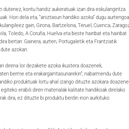
i dutenez, kontu handiz aukeratuak izan dira eskulangintza
uak. Hori dela eta, "aniztasun handiko azoka" dugu aurtengoa
kulangileez gain, Girona, Bartzelona, Teruel, Cuenca, Zarago
vila, Toledo, A Coruña, Huelva eta beste hainbat eta hainbat
ira bertan. Gainera, aurten, Portugaletik eta Frantziatik
o dute azokan.
 ari direna lor dezakete azoka ikustera doazenek,
aten berme eta erakargarritasunarekin", nabarmendu dute
 handiko produktuak lortu ahal izango dituzte azokara doazene
egiteko erabili diren materialak kalitate handikoak direlako
ak dira, ez dituzte bi produktu berdin inon aurkituko.