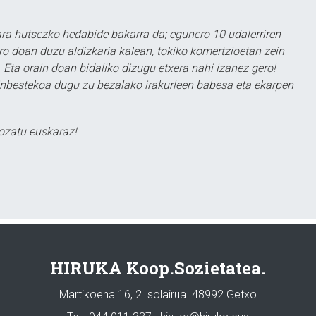
a hutsezko hedabide bakarra da; egunero 10 udalerriren
ero doan duzu aldizkaria kalean, tokiko komertzioetan zein
 Eta orain doan bidaliko dizugu etxera nahi izanez gero!
ezinbestekoa dugu zu bezalako irakurleen babesa eta ekarpen
ozatu euskaraz!
HIRUKA Koop.Sozietatea.
Martikoena 16, 2. solairua. 48992 Getxo