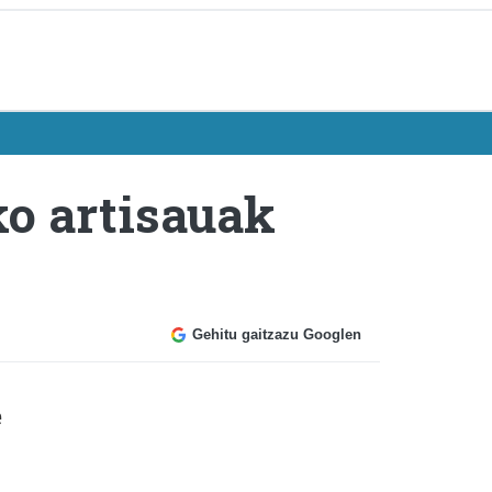
ko artisauak
Gehitu gaitzazu Googlen
e