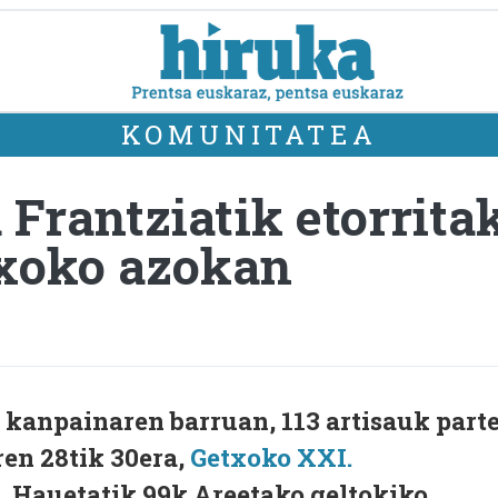
KOMUNITATEA
 Frantziatik etorrita
txoko azokan
 kanpainaren barruan, 113 artisauk part
en 28tik 30era,
Getxoko XXI.
. Hauetatik 99k Areetako geltokiko