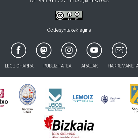
Tel.: 944 911 337 · hiruka@hiruka.eus
Codesyntaxek egina
LEGE OHARRA
PUBLIZITATEA
ARAUAK
HARREMANET