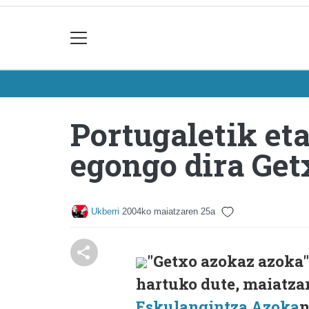
Portugaletik eta
egongo dira Ge
Ukberri
2004ko maiatzaren 25a
"Getxo azokaz azoka"
hartuko dute, maiatzar
Eskulangintza Azoka
n