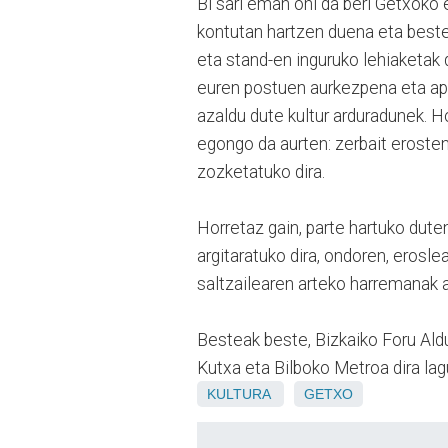
Bi sari eman ohi da beri Getxoko 
kontutan hartzen duena eta beste
eta stand-en inguruko lehiaketak d
euren postuen aurkezpena eta apa
azaldu dute kultur arduradunek. H
egongo da aurten: zerbait erosten
zozketatuko dira.
Horretaz gain, parte hartuko dute
argitaratuko dira, ondoren, erosl
saltzailearen arteko harremanak a
Besteak beste, Bizkaiko Foru Ald
Kutxa eta Bilboko Metroa dira lag
KULTURA
GETXO