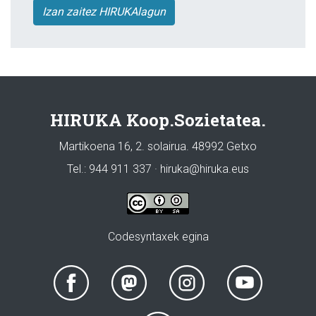
Izan zaitez HIRUKAlagun
HIRUKA Koop.Sozietatea.
Martikoena 16, 2. solairua. 48992 Getxo
Tel.: 944 911 337 · hiruka@hiruka.eus
Codesyntaxek egina