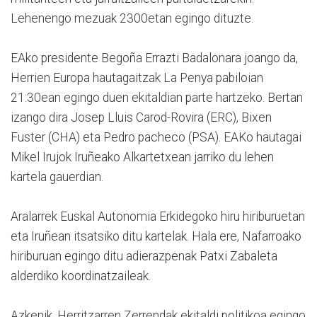
Lehenengo mezuak 2300etan egingo dituzte.
EAko presidente Begoña Errazti Badalonara joango da,
Herrien Europa hautagaitzak La Penya pabiloian
21:30ean egingo duen ekitaldian parte hartzeko. Bertan
izango dira Josep Lluis Carod-Rovira (ERC), Bixen
Fuster (CHA) eta Pedro pacheco (PSA). EAKo hautagai
Mikel Irujok Iruñeako Alkartetxean jarriko du lehen
kartela gauerdian.
Aralarrek Euskal Autonomia Erkidegoko hiru hiriburuetan
eta Iruñean itsatsiko ditu kartelak. Hala ere, Nafarroako
hiriburuan egingo ditu adierazpenak Patxi Zabaleta
alderdiko koordinatzaileak.
Azkenik, Herritzarren Zerrendak ekitaldi politikoa egingo