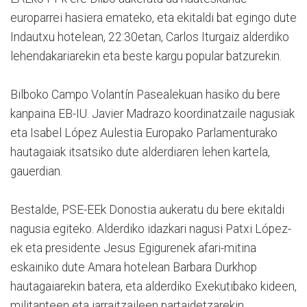
europarrei hasiera emateko, eta ekitaldi bat egingo dute
Indautxu hotelean, 22:30etan, Carlos Iturgaiz alderdiko
lehendakariarekin eta beste kargu popular batzurekin.
Bilboko Campo Volantín Pasealekuan hasiko du bere
kanpaina EB-IU. Javier Madrazo koordinatzaile nagusiak
eta Isabel López Aulestia Europako Parlamenturako
hautagaiak itsatsiko dute alderdiaren lehen kartela,
gauerdian.
Bestalde, PSE-EEk Donostia aukeratu du bere ekitaldi
nagusia egiteko. Alderdiko idazkari nagusi Patxi López-
ek eta presidente Jesus Egigurenek afari-mitina
eskainiko dute Amara hotelean Barbara Durkhop
hautagaiarekin batera, eta alderdiko Exekutibako kideen,
militanteen eta jarraitzaileen partaidetzarekin.