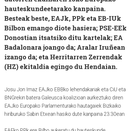
hauteskundeetarako kanpaina.
Besteak beste, EAJk, PPk eta EB-IUk
Bilbon emango diote hasiera; PSE-EEk
Donostian itsatsiko ditu kartelak; EA
Badalonara joango da; Aralar Iruñean
izango da; eta Herritarren Zerrendak
(HZ) ekitaldia egingo du Hendaian.
Josu Jon Imaz EAJko EBBko lehendakariak eta CiU eta
BNGrekin batera Galeusca koalizioan aurkeztuko diren
EAJko Europako Parlamenturako hautagaiek Bizkaiko
hiriburuko Sabin Etxean hasiko dute kanpaina 23:30ean.
EAEko PPk ere Bilbo aukeratu du hauteskunde