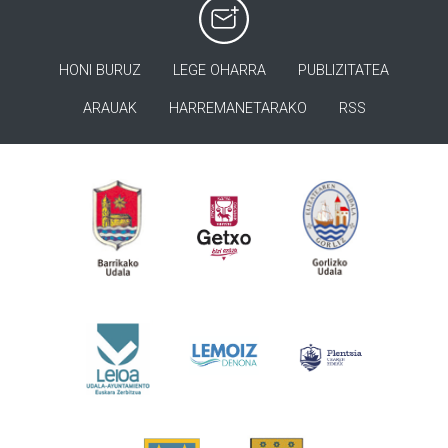
HONI BURUZ
LEGE OHARRA
PUBLIZITATEA
ARAUAK
HARREMANETARAKO
RSS