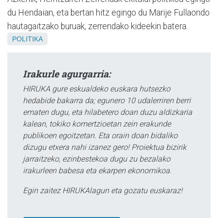
du Hendaian, eta bertan hitz egingo du Marije Fullaondo
hautagaitzako buruak, zerrendako kideekin batera.
POLITIKA
Irakurle agurgarria:
HIRUKA gure eskualdeko euskara hutsezko
hedabide bakarra da; egunero 10 udalerriren berri
ematen dugu, eta hilabetero doan duzu aldizkaria
kalean, tokiko komertzioetan zein erakunde
publikoen egoitzetan. Eta orain doan bidaliko
dizugu etxera nahi izanez gero! Proiektua bizirik
jarraitzeko, ezinbestekoa dugu zu bezalako
irakurleen babesa eta ekarpen ekonomikoa.
Egin zaitez HIRUKAlagun eta gozatu euskaraz!