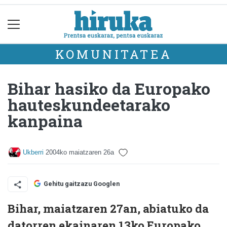
KOMUNITATEA
Bihar hasiko da Europako
hauteskundeetarako
kanpaina
Ukberri
2004ko maiatzaren 26a
Gehitu gaitzazu Googlen
Bihar, maiatzaren 27an, abiatuko da
datorren ekainaren 13ko Europako