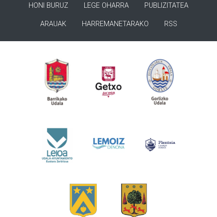
HONI BURUZ
LEGE OHARRA
PUBLIZITATEA
ARAUAK
HARREMANETARAKO
RSS