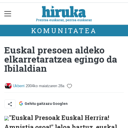
KOMUNITATEA
Euskal presoen aldeko
elkarretaratzea egingo da
Ibilaldian
Ukberri
2004ko maiatzaren 28a
Gehitu gaitzazu Googlen
"Euskal Presoak Euskal Herrira!
Amnistia osoa!" leloa hartuz, euskal