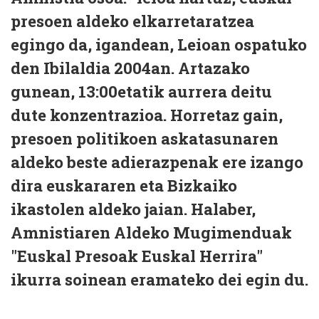
presoen aldeko elkarretaratzea
egingo da, igandean, Leioan ospatuko
den Ibilaldia 2004an. Artazako
gunean, 13:00etatik aurrera deitu
dute konzentrazioa. Horretaz gain,
presoen politikoen askatasunaren
aldeko beste adierazpenak ere izango
dira euskararen eta Bizkaiko
ikastolen aldeko jaian. Halaber,
Amnistiaren Aldeko Mugimenduak
"Euskal Presoak Euskal Herrira"
ikurra soinean eramateko dei egin du.