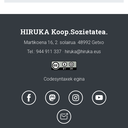
HIRUKA Koop.Sozietatea.
Martikoena 16, 2. solairua. 48992 Getxo
Tel.: 944 911 337 · hiruka@hiruka.eus
Codesyntaxek egina