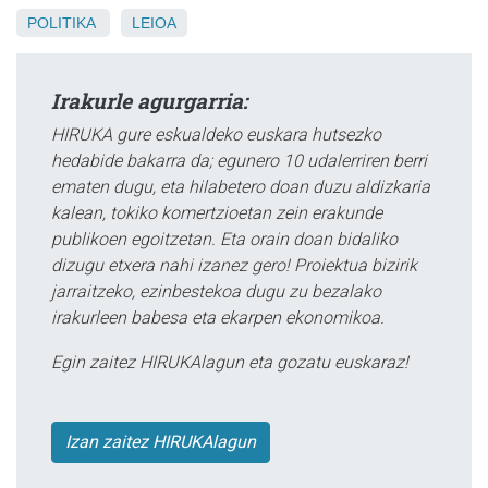
POLITIKA
LEIOA
Irakurle agurgarria:
HIRUKA gure eskualdeko euskara hutsezko
hedabide bakarra da; egunero 10 udalerriren berri
ematen dugu, eta hilabetero doan duzu aldizkaria
kalean, tokiko komertzioetan zein erakunde
publikoen egoitzetan. Eta orain doan bidaliko
dizugu etxera nahi izanez gero! Proiektua bizirik
jarraitzeko, ezinbestekoa dugu zu bezalako
irakurleen babesa eta ekarpen ekonomikoa.
Egin zaitez HIRUKAlagun eta gozatu euskaraz!
Izan zaitez HIRUKAlagun