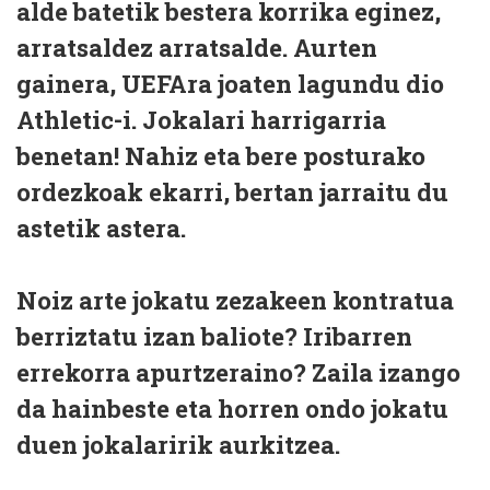
alde batetik bestera korrika eginez,
arratsaldez arratsalde. Aurten
gainera, UEFAra joaten lagundu dio
Athletic-i. Jokalari harrigarria
benetan! Nahiz eta bere posturako
ordezkoak ekarri, bertan jarraitu du
astetik astera.
Noiz arte jokatu zezakeen kontratua
berriztatu izan baliote? Iribarren
errekorra apurtzeraino? Zaila izango
da hainbeste eta horren ondo jokatu
duen jokalaririk aurkitzea.