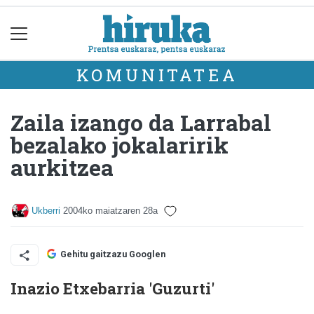
KOMUNITATEA
Zaila izango da Larrabal
bezalako jokalaririk
aurkitzea
Ukberri
2004ko maiatzaren 28a
Gehitu gaitzazu Googlen
Inazio Etxebarria 'Guzurti'