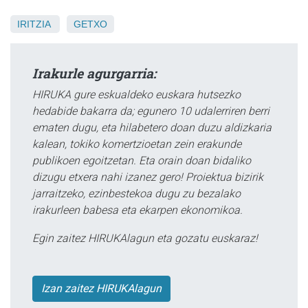
IRITZIA
GETXO
Irakurle agurgarria:
HIRUKA gure eskualdeko euskara hutsezko
hedabide bakarra da; egunero 10 udalerriren berri
ematen dugu, eta hilabetero doan duzu aldizkaria
kalean, tokiko komertzioetan zein erakunde
publikoen egoitzetan. Eta orain doan bidaliko
dizugu etxera nahi izanez gero! Proiektua bizirik
jarraitzeko, ezinbestekoa dugu zu bezalako
irakurleen babesa eta ekarpen ekonomikoa.
Egin zaitez HIRUKAlagun eta gozatu euskaraz!
Izan zaitez HIRUKAlagun