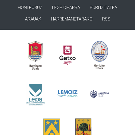
HONI BURUZ
LEGE OHARRA
PUBLIZITATEA
ARAUAK
HARREMANETARAKO
RSS