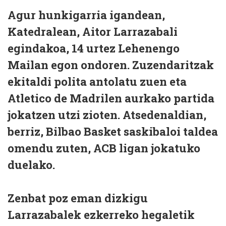
Agur hunkigarria igandean,
Katedralean, Aitor Larrazabali
egindakoa, 14 urtez Lehenengo
Mailan egon ondoren. Zuzendaritzak
ekitaldi polita antolatu zuen eta
Atletico de Madrilen aurkako partida
jokatzen utzi zioten. Atsedenaldian,
berriz, Bilbao Basket saskibaloi taldea
omendu zuten, ACB ligan jokatuko
duelako.
Zenbat poz eman dizkigu
Larrazabalek ezkerreko hegaletik