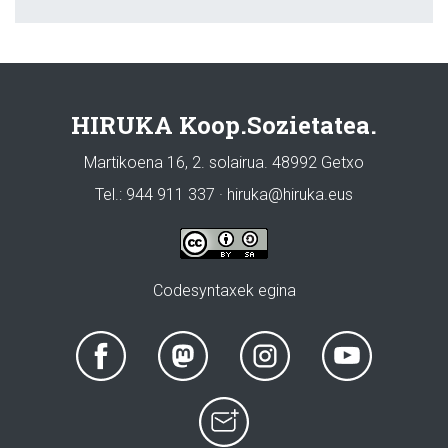
HIRUKA Koop.Sozietatea.
Martikoena 16, 2. solairua. 48992 Getxo
Tel.: 944 911 337 · hiruka@hiruka.eus
Codesyntaxek egina