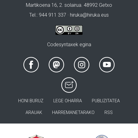
Martikoena 16, 2. solairua. 48992 Getxo
Tel.: 944 911 337 · hiruka@hiruka.eus
Codesyntaxek egina
HONI BURUZ
LEGE OHARRA
PUBLIZITATEA
ARAUAK
HARREMANETARAKO
RSS