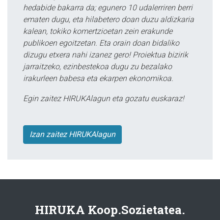
hedabide bakarra da; egunero 10 udalerriren berri
ematen dugu, eta hilabetero doan duzu aldizkaria
kalean, tokiko komertzioetan zein erakunde
publikoen egoitzetan. Eta orain doan bidaliko
dizugu etxera nahi izanez gero! Proiektua bizirik
jarraitzeko, ezinbestekoa dugu zu bezalako
irakurleen babesa eta ekarpen ekonomikoa.
Egin zaitez HIRUKAlagun eta gozatu euskaraz!
Izan zaitez HIRUKAlagun
HIRUKA Koop.Sozietatea.