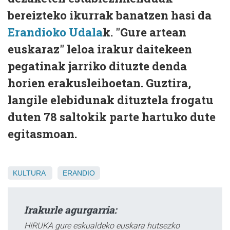
bereizteko ikurrak banatzen hasi da
Erandioko Udala
k. "Gure artean
euskaraz" leloa irakur daitekeen
pegatinak jarriko dituzte denda
horien erakusleihoetan. Guztira,
langile elebidunak dituztela frogatu
duten 78 saltokik parte hartuko dute
egitasmoan.
KULTURA
ERANDIO
Irakurle agurgarria:
HIRUKA gure eskualdeko euskara hutsezko