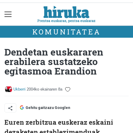
KOMUNITATEA
Dendetan euskararen
erabilera sustatzeko
egitasmoa Erandion
Ukberri
2004ko ekainaren 8a
Gehitu gaitzazu Googlen
Euren zerbitzua euskeraz eskaini
dezaketen establezimenduak