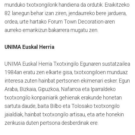
munduko txotxongilorik handiena da ordutik. Eraikitzeko
82 lanegun behar izan ziren, jendaurreko bere jarduera,
ordea, urte hartako Forum Town Decoration-aren
aurreko emankizun bakarrera mugatu zen.
UNIMA Euskal Herria
UNIMA Euskal Herria Txotxingilo Egunaren sustatzailea
1984an eratu zen elkarte gisa, txotxongiloen munduaz
interesa zuten hainbat pertsonen ekimenari esker. Egun
Araba, Bizkaia, Gipuzkoa, Nafarroa eta Iparraldeko
txotxongilo konpainiarik gehienak erakunde honetan
sartuta daude, baita Bilbo eta Tolosako txotxongilo
jaialdiak, hainbat txotxongilo artisau, eta arte honekin
zerikusia duten pertsona desberdinak ere.