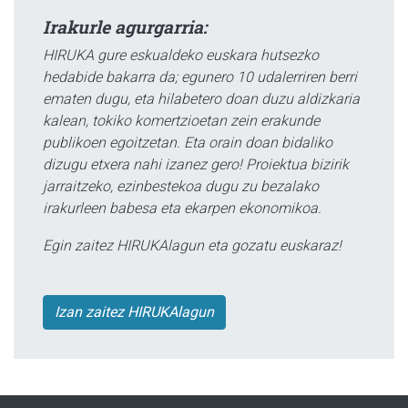
Irakurle agurgarria:
HIRUKA gure eskualdeko euskara hutsezko
hedabide bakarra da; egunero 10 udalerriren berri
ematen dugu, eta hilabetero doan duzu aldizkaria
kalean, tokiko komertzioetan zein erakunde
publikoen egoitzetan. Eta orain doan bidaliko
dizugu etxera nahi izanez gero! Proiektua bizirik
jarraitzeko, ezinbestekoa dugu zu bezalako
irakurleen babesa eta ekarpen ekonomikoa.
Egin zaitez HIRUKAlagun eta gozatu euskaraz!
Izan zaitez HIRUKAlagun