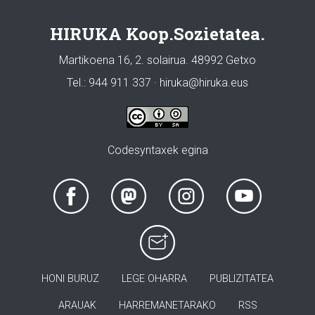
HIRUKA Koop.Sozietatea.
Martikoena 16, 2. solairua. 48992 Getxo
Tel.: 944 911 337 · hiruka@hiruka.eus
Codesyntaxek egina
HONI BURUZ
LEGE OHARRA
PUBLIZITATEA
ARAUAK
HARREMANETARAKO
RSS