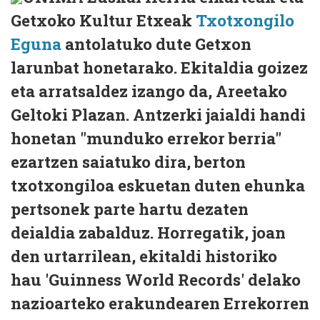
Getxoko Kultur Etxeak
Txotxongilo
Eguna
antolatuko dute Getxon
larunbat honetarako. Ekitaldia goizez
eta arratsaldez izango da, Areetako
Geltoki Plazan. Antzerki jaialdi handi
honetan "munduko errekor berria"
ezartzen saiatuko dira, berton
txotxongiloa eskuetan duten ehunka
pertsonek parte hartu dezaten
deialdia zabalduz. Horregatik, joan
den urtarrilean, ekitaldi historiko
hau 'Guinness World Records' delako
nazioarteko erakundearen Errekorren