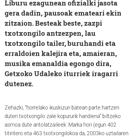
Liburu ezagunean ofizialki jasota
gera dadin, pausoak emateari ekin
zitzaion. Besteak beste, zazpi
txotxongilo antzezpen, lau
txotxongilo tailer, buruhandi eta
erraldoien kalejira eta, amaieran,
musika emanaldia egongo dira,
Getxoko Udaleko iturriek iragarri
dutenez.
Zehazki, "horrelako ikuskizun batean parte hartzen
duten txotxongilo zale kopururik handiena" biltzeko
asmoa dute antolatzaileek. Marka hori (egun 402
titiritero eta 463 txotxongilokoa da, 2003ko uztailaren