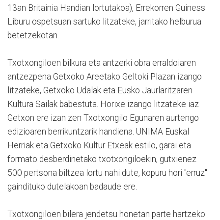
13an Britainia Handian lortutakoa), Errekorren Guiness
Liburu ospetsuan sartuko litzateke, jarritako helburua
betetzekotan.
Txotxongiloen bilkura eta antzerki obra erraldoiaren
antzezpena Getxoko Areetako Geltoki Plazan izango
litzateke, Getxoko Udalak eta Eusko Jaurlaritzaren
Kultura Sailak babestuta. Horixe izango litzateke iaz
Getxon ere izan zen Txotxongilo Egunaren aurtengo
edizioaren berrikuntzarik handiena. UNIMA Euskal
Herriak eta Getxoko Kultur Etxeak estilo, garai eta
formato desberdinetako txotxongiloekin, gutxienez
500 pertsona biltzea lortu nahi dute, kopuru hori "erruz"
gaindituko dutelakoan badaude ere.
Txotxongiloen bilera jendetsu honetan parte hartzeko