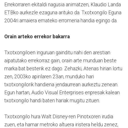
Errekorraren ekitaldi nagusia animatzen, Klaudio Landa
ETBko aurkezle ezaguna arituko da. Txotxongilo Eguna
2004ri amaiera emateko erromeria handia egingo da.
Orain arteko errekor bakarra
Txotxongiloen inguruan gainditu nahi den arestian
aipatutako errekorraz gain, orain arte munduan beste
marka bat besterik ez dago. Zehazki, Atenas hirian lortu
zen, 2003ko apirilaren 23an, munduko hari
txotxongilorik handiena jendaurrean aurkeztu zenean.
Egun hartan, Audio Visual Enterprises enpresak kalean
txotxongilo handi baten hariak mugitu zituen.
Txotxongilo hura Walt Disney-ren Pinotxoren irudia
zuen, eta hamar metroko altuera iristera heldu zenez,