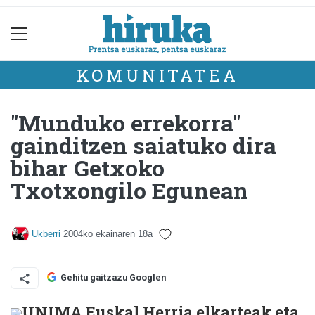
KOMUNITATEA
"Munduko errekorra"
gainditzen saiatuko dira
bihar Getxoko
Txotxongilo Egunean
Ukberri
2004ko ekainaren 18a
Gehitu gaitzazu Googlen
UNIMA Euskal Herria elkarteak eta