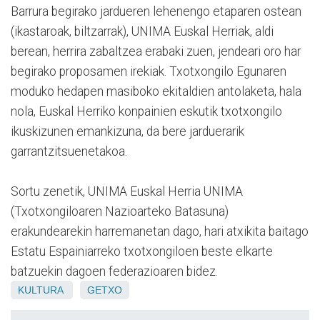
Barrura begirako jardueren lehenengo etaparen ostean
(ikastaroak, biltzarrak), UNIMA Euskal Herriak, aldi
berean, herrira zabaltzea erabaki zuen, jendeari oro har
begirako proposamen irekiak. Txotxongilo Egunaren
moduko hedapen masiboko ekitaldien antolaketa, hala
nola, Euskal Herriko konpainien eskutik txotxongilo
ikuskizunen emankizuna, da bere jarduerarik
garrantzitsuenetakoa.
Sortu zenetik, UNIMA Euskal Herria UNIMA
(Txotxongiloaren Nazioarteko Batasuna)
erakundearekin harremanetan dago, hari atxikita baitago
Estatu Espainiarreko txotxongiloen beste elkarte
batzuekin dagoen federazioaren bidez.
KULTURA
GETXO