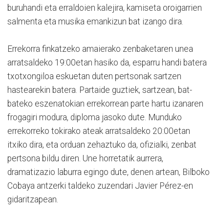
buruhandi eta erraldoien kalejira, kamiseta oroigarrien
salmenta eta musika emankizun bat izango dira.
Errekorra finkatzeko amaierako zenbaketaren unea
arratsaldeko 19:00etan hasiko da, esparru handi batera
txotxongiloa eskuetan duten pertsonak sartzen
hastearekin batera. Partaide guztiek, sartzean, bat-
bateko eszenatokian errekorrean parte hartu izanaren
frogagiri modura, diploma jasoko dute. Munduko
errekorreko tokirako ateak arratsaldeko 20:00etan
itxiko dira, eta orduan zehaztuko da, ofizialki, zenbat
pertsona bildu diren. Une horretatik aurrera,
dramatizazio laburra egingo dute, denen artean, Bilboko
Cobaya antzerki taldeko zuzendari Javier Pérez-en
gidaritzapean.