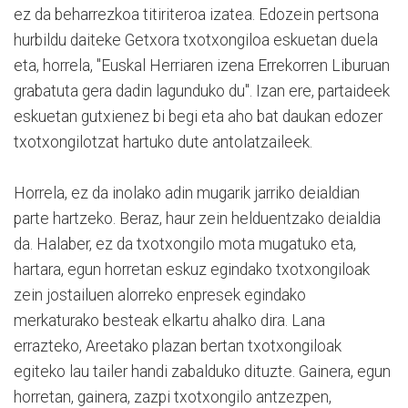
ez da beharrezkoa titiriteroa izatea. Edozein pertsona
hurbildu daiteke Getxora txotxongiloa eskuetan duela
eta, horrela, "Euskal Herriaren izena Errekorren Liburuan
grabatuta gera dadin lagunduko du". Izan ere, partaideek
eskuetan gutxienez bi begi eta aho bat daukan edozer
txotxongilotzat hartuko dute antolatzaileek.
Horrela, ez da inolako adin mugarik jarriko deialdian
parte hartzeko. Beraz, haur zein helduentzako deialdia
da. Halaber, ez da txotxongilo mota mugatuko eta,
hartara, egun horretan eskuz egindako txotxongiloak
zein jostailuen alorreko enpresek egindako
merkaturako besteak elkartu ahalko dira. Lana
errazteko, Areetako plazan bertan txotxongiloak
egiteko lau tailer handi zabalduko dituzte. Gainera, egun
horretan, gainera, zazpi txotxongilo antzezpen,