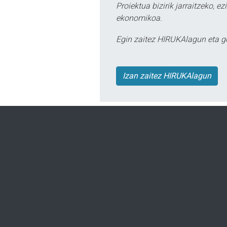
Proiektua bizirik jarraitzeko, 
ekonomikoa.
Egin zaitez HIRUKAlagun eta g
Izan zaitez HIRUKAlagun