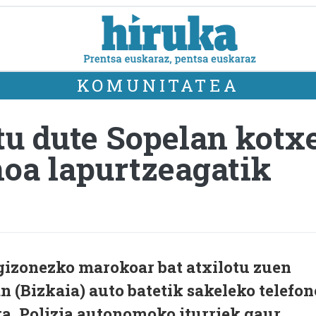
KOMUNITATEA
tu dute Sopelan kotx
noa lapurtzeagatik
 gizonezko marokoar bat atxilotu zuen
 (Bizkaia) auto batetik sakeleko telefon
ta, Polizia autonomoko iturriek gaur