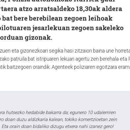
rtaera atzo arratsaldeko 18,30ak aldera
bat bere berebilean zegoen leihoak
opilotuaren jesarlekuan zegoen sakeleko
 orduan gizonak.
uen eta gizonezkoari segika hasi zitzaion baina une horret
tzako patruila bat istripuaren lekuan agertu zen berehala eta 
atik baitzegoen oraindik. Agenteek poliziaren egoitzara era
a hutsezko hedabide bakarra da; egunero 10 udalerriren
ero doan duzu aldizkaria kalean, tokiko komertzioetan zein
 Eta orain doan bidaliko dizugu etxera nahi izanez gero!