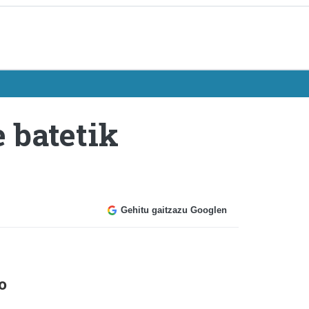
e batetik
Gehitu gaitzazu Googlen
o