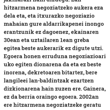
hitzarmena negoziatzeko aukera eza
dela eta, eta itxurazko negoziazio
mahaian gure aldarrikapenei inongo
erantzunik ez dagoenez, ekainaren
30ean eta uztailaren 1ean greba
egitea beste aukerarik ez digute utzi.
Egoera honen erruduna negoziazioari
uko egiten dionarena da eta ez beste
inorena, dekretoaren bitartez, bere
langileei lan-baldintzak ezartzen
dizkionarena hain zuzen ere. Gainera,
ez da berria oraingo egoera. 2002an
ere hitzarmena negoziatzeke geratu