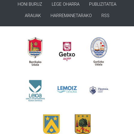
HONI BURUZ
LEGE OHARRA
PUBLIZITATEA
ARAUAK
HARREMANETARAKO
RSS