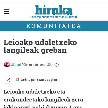
KOMUNITATEA
Leioako udaletxeko
langileak greban
Ukberri
2004ko ekainaren 30a
Gehitu gaitzazu Googlen
Leioako udaletxeko eta
erakundeetako langileok zera
jakinarazi nahi dizuegu. Lan-