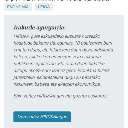
EKONOMIA
LEIOA
Irakurle agurgarria:
HIRUKA gure eskualdeko euskara hutsezko
hedabide bakarra da; egunero 10 udalerriren berri
ematen dugu, eta hilabetero doan duzu aldizkaria
kalean, tokiko komertzioetan zein erakunde
publikoen egoitzetan. Eta orain doan bidaliko
dizugu etxera nahi izanez gero! Proiektua bizirik
jarraitzeko, ezinbestekoa dugu zu bezalako
irakurleen babesa eta ekarpen ekonomikoa.
Egin zaitez HIRUKAlagun eta gozatu euskaraz!
Izan zaitez HIRUKAlagun