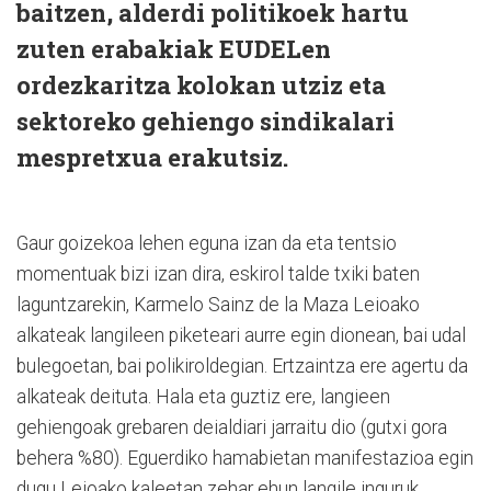
baitzen, alderdi politikoek hartu
zuten erabakiak EUDELen
ordezkaritza kolokan utziz eta
sektoreko gehiengo sindikalari
mespretxua erakutsiz.
Gaur goizekoa lehen eguna izan da eta tentsio
momentuak bizi izan dira, eskirol talde txiki baten
laguntzarekin, Karmelo Sainz de la Maza Leioako
alkateak langileen piketeari aurre egin dionean, bai udal
bulegoetan, bai polikiroldegian. Ertzaintza ere agertu da
alkateak deituta. Hala eta guztiz ere, langieen
gehiengoak grebaren deialdiari jarraitu dio (gutxi gora
behera %80). Eguerdiko hamabietan manifestazioa egin
dugu Leioako kaleetan zehar ehun langile inguruk.