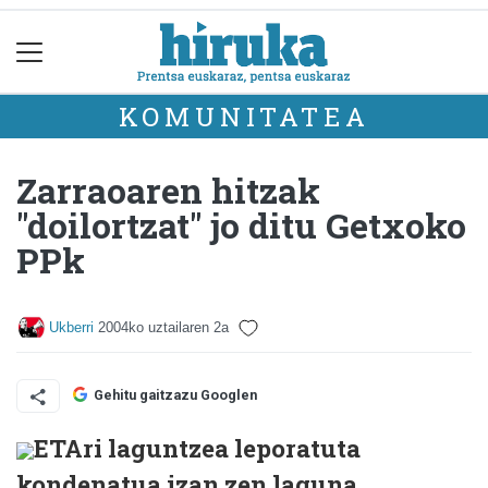
KOMUNITATEA
Zarraoaren hitzak
"doilortzat" jo ditu Getxoko
PPk
Ukberri
2004ko uztailaren 2a
Gehitu gaitzazu Googlen
ETAri laguntzea leporatuta
kondenatua izan zen laguna