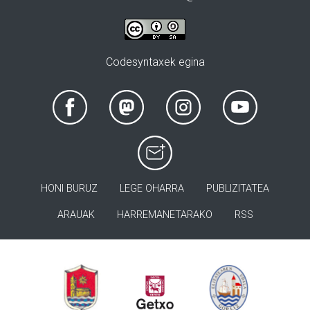
Codesyntaxek egina
HONI BURUZ
LEGE OHARRA
PUBLIZITATEA
ARAUAK
HARREMANETARAKO
RSS