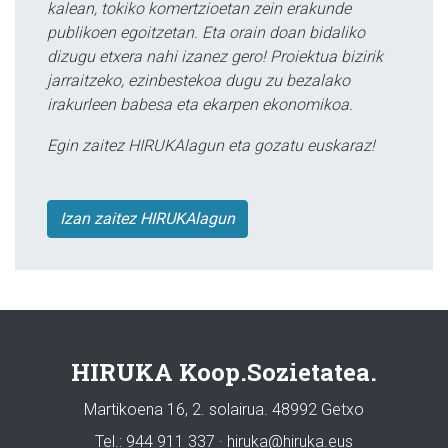
kalean, tokiko komertzioetan zein erakunde
publikoen egoitzetan. Eta orain doan bidaliko
dizugu etxera nahi izanez gero! Proiektua bizirik
jarraitzeko, ezinbestekoa dugu zu bezalako
irakurleen babesa eta ekarpen ekonomikoa.
Egin zaitez HIRUKAlagun eta gozatu euskaraz!
Izan zaitez HIRUKAlagun
HIRUKA Koop.Sozietatea.
Martikoena 16, 2. solairua. 48992 Getxo
Tel.: 944 911 337 · hiruka@hiruka.eus