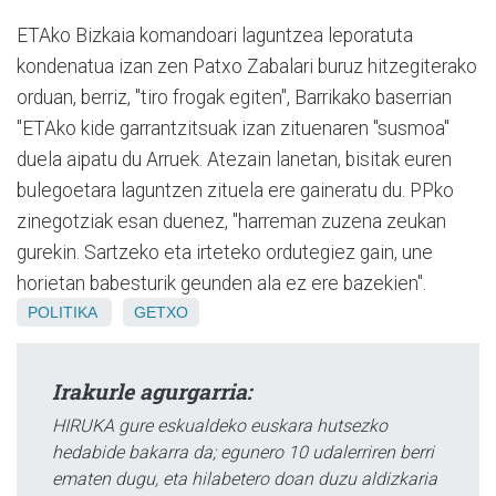
ETAko Bizkaia komandoari laguntzea leporatuta
kondenatua izan zen Patxo Zabalari buruz hitzegiterako
orduan, berriz, "tiro frogak egiten", Barrikako baserrian
"ETAko kide garrantzitsuak izan zituenaren "susmoa"
duela aipatu du Arruek. Atezain lanetan, bisitak euren
bulegoetara laguntzen zituela ere gaineratu du. PPko
zinegotziak esan duenez, "harreman zuzena zeukan
gurekin. Sartzeko eta irteteko ordutegiez gain, une
horietan babesturik geunden ala ez ere bazekien".
POLITIKA
GETXO
Irakurle agurgarria:
HIRUKA gure eskualdeko euskara hutsezko
hedabide bakarra da; egunero 10 udalerriren berri
ematen dugu, eta hilabetero doan duzu aldizkaria