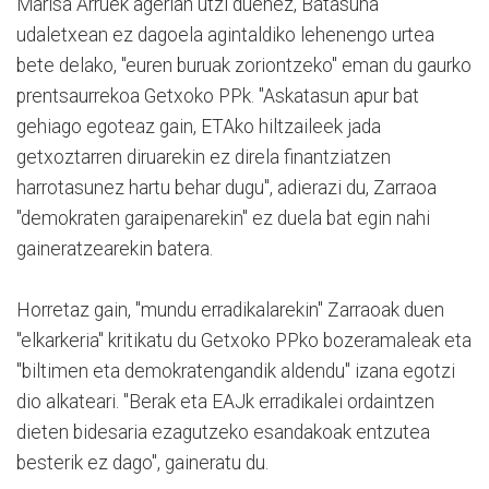
Marisa Arruek agerian utzi duenez, Batasuna
udaletxean ez dagoela agintaldiko lehenengo urtea
bete delako, "euren buruak zoriontzeko" eman du gaurko
prentsaurrekoa Getxoko PPk. "Askatasun apur bat
gehiago egoteaz gain, ETAko hiltzaileek jada
getxoztarren diruarekin ez direla finantziatzen
harrotasunez hartu behar dugu", adierazi du, Zarraoa
"demokraten garaipenarekin" ez duela bat egin nahi
gaineratzearekin batera.
Horretaz gain, "mundu erradikalarekin" Zarraoak duen
"elkarkeria" kritikatu du Getxoko PPko bozeramaleak eta
"biltimen eta demokratengandik aldendu" izana egotzi
dio alkateari. "Berak eta EAJk erradikalei ordaintzen
dieten bidesaria ezagutzeko esandakoak entzutea
besterik ez dago", gaineratu du.