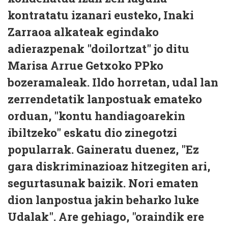
kontratatu izanari eusteko, Inaki
Zarraoa alkateak egindako
adierazpenak "doilortzat" jo ditu
Marisa Arrue Getxoko PPko
bozeramaleak. Ildo horretan, udal lan
zerrendetatik lanpostuak emateko
orduan, "kontu handiagoarekin
ibiltzeko" eskatu dio zinegotzi
popularrak. Gaineratu duenez, "Ez
gara diskriminazioaz hitzegiten ari,
segurtasunak baizik. Nori ematen
dion lanpostua jakin beharko luke
Udalak". Are gehiago, "oraindik ere