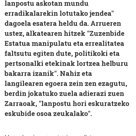
lanpostu askotan mundu
erradikalarekin lotutako jendea"
dagoela esatera heldu da. Arrueren
ustez, alkatearen hitzek "Zuzenbide
Estatua manipulatu eta errealitatea
faltsutu egiten dute, politikoki eta
pertsonalki etekinak lortzea helburu
bakarra izanik". Nahiz eta
langilearen egoera zein zen ezagutu,
berdin jokatuko zuela adierazi zuen
Zarraoak, "lanpostu hori eskuratzeko
eskubide osoa zeukalako".