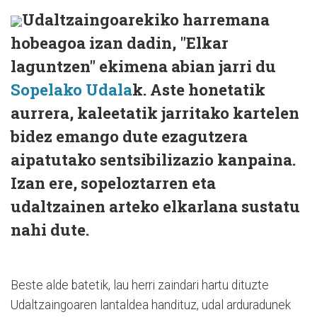
Udaltzaingoarekiko harremana
hobeagoa izan dadin, "Elkar
laguntzen" ekimena abian jarri du
Sopelako Udala
k. Aste honetatik
aurrera, kaleetatik jarritako kartelen
bidez emango dute ezagutzera
aipatutako sentsibilizazio kanpaina.
Izan ere, sopeloztarren eta
udaltzainen arteko elkarlana sustatu
nahi dute.
Beste alde batetik, lau herri zaindari hartu dituzte
Udaltzaingoaren lantaldea handituz, udal arduradunek