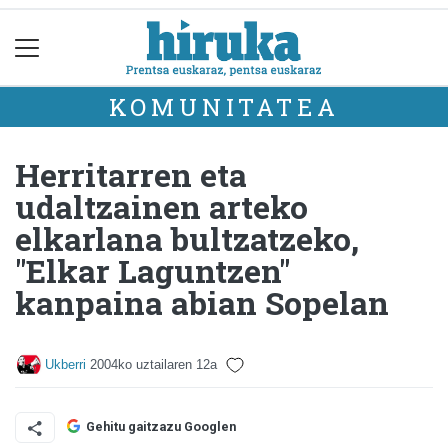
KOMUNITATEA
Herritarren eta
udaltzainen arteko
elkarlana bultzatzeko,
"Elkar Laguntzen"
kanpaina abian Sopelan
Ukberri
2004ko uztailaren 12a
Gehitu gaitzazu Googlen