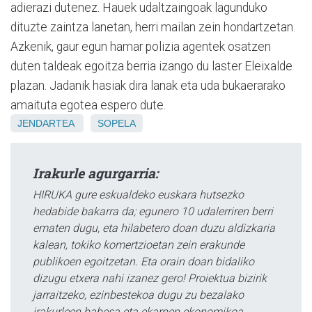
adierazi dutenez. Hauek udaltzaingoak lagunduko
dituzte zaintza lanetan, herri mailan zein hondartzetan.
Azkenik, gaur egun hamar polizia agentek osatzen
duten taldeak egoitza berria izango du laster Eleixalde
plazan. Jadanik hasiak dira lanak eta uda bukaerarako
amaituta egotea espero dute.
JENDARTEA
SOPELA
Irakurle agurgarria:
HIRUKA gure eskualdeko euskara hutsezko
hedabide bakarra da; egunero 10 udalerriren berri
ematen dugu, eta hilabetero doan duzu aldizkaria
kalean, tokiko komertzioetan zein erakunde
publikoen egoitzetan. Eta orain doan bidaliko
dizugu etxera nahi izanez gero! Proiektua bizirik
jarraitzeko, ezinbestekoa dugu zu bezalako
irakurleen babesa eta ekarpen ekonomikoa.