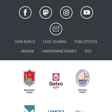
HONI BURUZ
LEGE OHARRA
PUBLIZITATEA
ARAUAK
HARREMANETARAKO
RSS