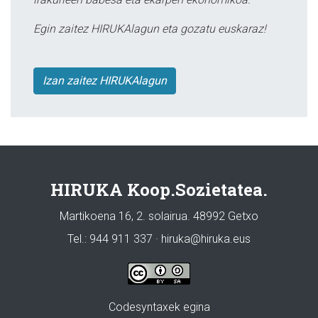
Egin zaitez HIRUKAlagun eta gozatu euskaraz!
Izan zaitez HIRUKAlagun
HIRUKA Koop.Sozietatea.
Martikoena 16, 2. solairua. 48992 Getxo
Tel.: 944 911 337 · hiruka@hiruka.eus
Codesyntaxek egina