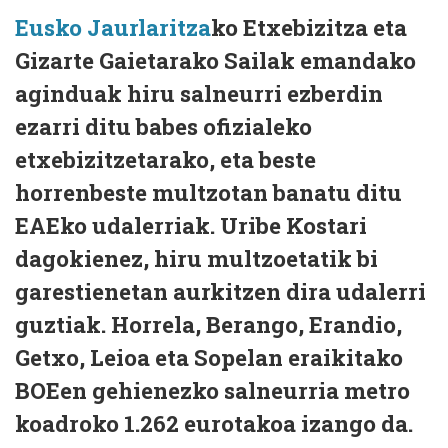
Eusko Jaurlaritza
ko Etxebizitza eta
Gizarte Gaietarako Sailak emandako
aginduak hiru salneurri ezberdin
ezarri ditu babes ofizialeko
etxebizitzetarako, eta beste
horrenbeste multzotan banatu ditu
EAEko udalerriak. Uribe Kostari
dagokienez, hiru multzoetatik bi
garestienetan aurkitzen dira udalerri
guztiak. Horrela, Berango, Erandio,
Getxo, Leioa eta Sopelan eraikitako
BOEen gehienezko salneurria metro
koadroko 1.262 eurotakoa izango da.