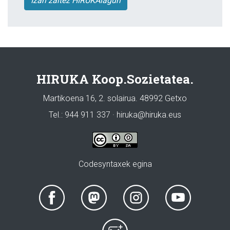
Izan zaitez HIRUKAlagun
HIRUKA Koop.Sozietatea.
Martikoena 16, 2. solairua. 48992 Getxo
Tel.: 944 911 337 · hiruka@hiruka.eus
Codesyntaxek egina