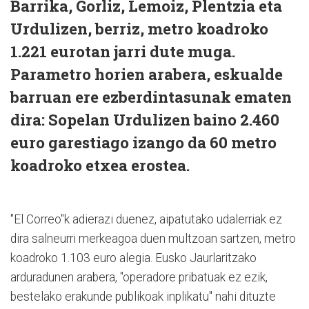
Barrika, Gorliz, Lemoiz, Plentzia eta
Urdulizen, berriz, metro koadroko
1.221 eurotan jarri dute muga.
Parametro horien arabera, eskualde
barruan ere ezberdintasunak ematen
dira: Sopelan Urdulizen baino 2.460
euro garestiago izango da 60 metro
koadroko etxea erostea.
"El Correo"k adierazi duenez, aipatutako udalerriak ez
dira salneurri merkeagoa duen multzoan sartzen, metro
koadroko 1.103 euro alegia. Eusko Jaurlaritzako
arduradunen arabera, "operadore pribatuak ez ezik,
bestelako erakunde publikoak inplikatu" nahi dituzte