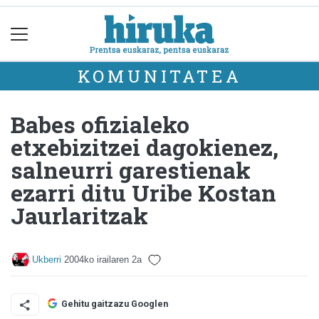
KOMUNITATEA
Babes ofizialeko
etxebizitzei dagokienez,
salneurri garestienak
ezarri ditu Uribe Kostan
Jaurlaritzak
Ukberri
2004ko irailaren 2a
Gehitu gaitzazu Googlen