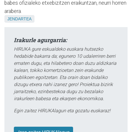
babes ofizialeko etxebizitzen eraikuntzan, neurri horren
arabera.
JENDARTEA
Irakurle agurgarria:
HIRUKA gure eskualdeko euskara hutsezko
hedabide bakarra da; egunero 10 udalerriren berri
ematen dugu, eta hilabetero doan duzu aldizkaria
kalean, tokiko komertzioetan zein erakunde
publikoen egoitzetan. Eta orain doan bidaliko
dizugu etxera nahi izanez gero! Proiektua bizirik
jarraitzeko, ezinbestekoa dugu zu bezalako
irakurleen babesa eta ekarpen ekonomikoa.
Egin zaitez HIRUKAlagun eta gozatu euskaraz!