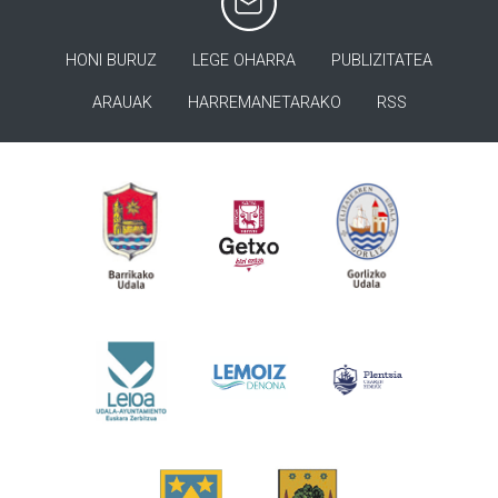
HONI BURUZ
LEGE OHARRA
PUBLIZITATEA
ARAUAK
HARREMANETARAKO
RSS