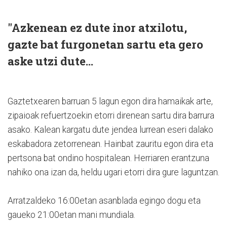
"Azkenean ez dute inor atxilotu,
gazte bat furgonetan sartu eta gero
aske utzi dute...
Gaztetxearen barruan 5 lagun egon dira hamaikak arte,
zipaioak refuertzoekin etorri direnean sartu dira barrura
asako. Kalean kargatu dute jendea lurrean eseri dalako
eskabadora zetorrenean. Hainbat zauritu egon dira eta
pertsona bat ondino hospitalean. Herriaren erantzuna
nahiko ona izan da, heldu ugari etorri dira gure laguntzan.
Arratzaldeko 16:00etan asanblada egingo dogu eta
gaueko 21:00etan mani mundiala.