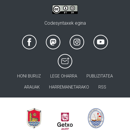
Codesyntaxek egina
HONI BURUZ
LEGE OHARRA
PUBLIZITATEA
ARAUAK
HARREMANETARAKO
RSS