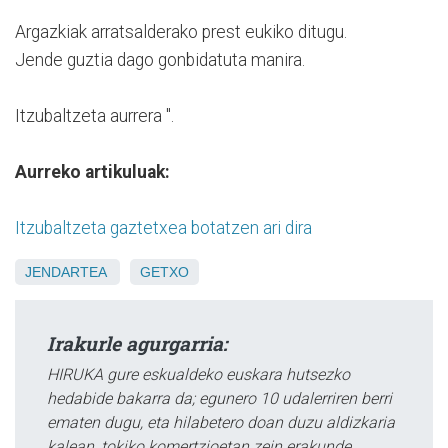
Argazkiak arratsalderako prest eukiko ditugu.
Jende guztia dago gonbidatuta manira.
Itzubaltzeta aurrera ".
Aurreko artikuluak:
Itzubaltzeta gaztetxea botatzen ari dira
JENDARTEA
GETXO
Irakurle agurgarria:
HIRUKA gure eskualdeko euskara hutsezko
hedabide bakarra da; egunero 10 udalerriren berri
ematen dugu, eta hilabetero doan duzu aldizkaria
kalean, tokiko komertzioetan zein erakunde