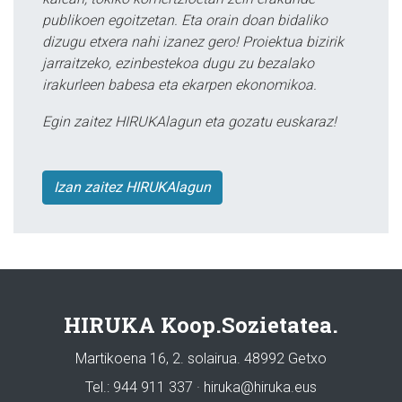
publikoen egoitzetan. Eta orain doan bidaliko
dizugu etxera nahi izanez gero! Proiektua bizirik
jarraitzeko, ezinbestekoa dugu zu bezalako
irakurleen babesa eta ekarpen ekonomikoa.
Egin zaitez HIRUKAlagun eta gozatu euskaraz!
Izan zaitez HIRUKAlagun
HIRUKA Koop.Sozietatea.
Martikoena 16, 2. solairua. 48992 Getxo
Tel.: 944 911 337 · hiruka@hiruka.eus