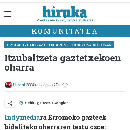
KOMUNITATEA
ITZUBALTZETA GAZTETXEAREN ETORKIZUNA KOLOKAN
Itzubaltzeta gaztetxekoen
oharra
Ukberri
2004ko irailaren 27a
Gehitu gaitzazu Googlen
Indymedia
ra Erromoko gazteek
bidalitako oharraren testu osoa: