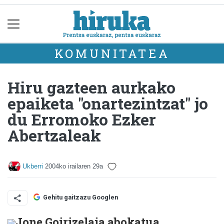
KOMUNITATEA
Hiru gazteen aurkako
epaiketa "onartezintzat" jo
du Erromoko Ezker
Abertzaleak
Ukberri
2004ko irailaren 29a
Gehitu gaitzazu Googlen
Jone Goirizelaia abokatua