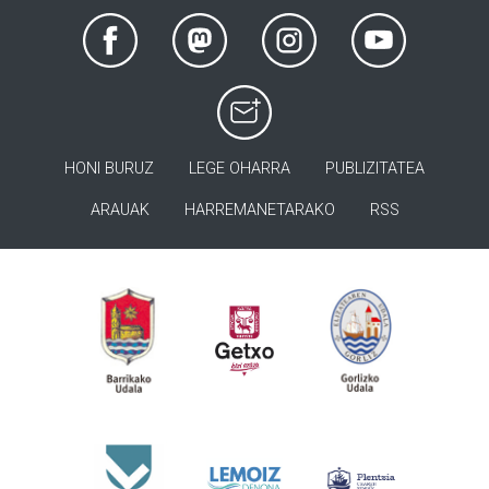
HONI BURUZ
LEGE OHARRA
PUBLIZITATEA
ARAUAK
HARREMANETARAKO
RSS