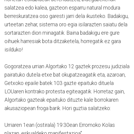
salatzea edo kalea, gazteon esparru natural modura
berreskuratzea oso garesti jarri dela ikusteko. Badakigu,
urteetan zehar, sistema oro egia isilarazten saiatu dela
sortarazten dion minagatik. Baina badakigu ere gure
oihuek harresiak bota ditzaketela, horregatik ez gara
isilduko!
Gogoratzea urrian Algortako 12 gaztek prozesu judiziala
pairatuko dutela etxe bat okupatzeagatik eta, azaroan,
Getxoko epaile batek 103 gazte epaituko dituela
LOUaren kontrako protesta egiteagatik. Horretaz gain,
Algortako gazteak epaituko dituzte kale borrokaren
akusaziopean froga barik. Hori guztia salatzeko:
Urriaren 1ean (ostirala) 19:30ean Erromoko Kolas
plazan, eskualdeko manifestazioa".