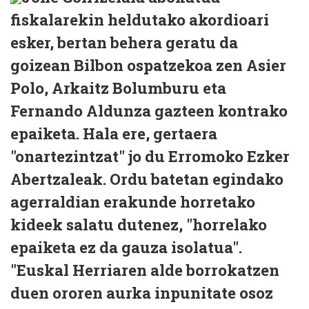
fiskalarekin heldutako akordioari
esker, bertan behera geratu da
goizean Bilbon ospatzekoa zen Asier
Polo, Arkaitz Bolumburu eta
Fernando Aldunza gazteen kontrako
epaiketa. Hala ere, gertaera
"onartezintzat" jo du Erromoko Ezker
Abertzaleak. Ordu batetan egindako
agerraldian erakunde horretako
kideek salatu dutenez, "horrelako
epaiketa ez da gauza isolatua".
"Euskal Herriaren alde borrokatzen
duen ororen aurka inpunitate osoz