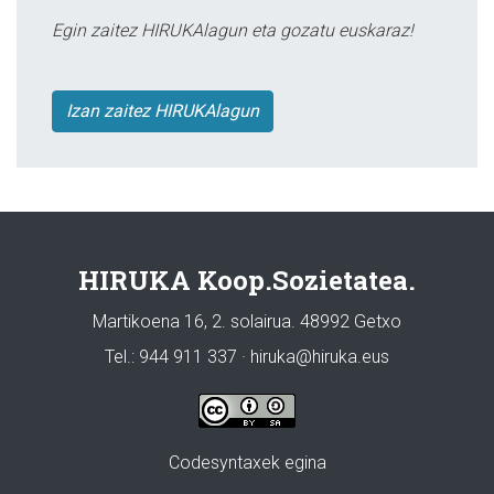
Egin zaitez HIRUKAlagun eta gozatu euskaraz!
Izan zaitez HIRUKAlagun
HIRUKA Koop.Sozietatea.
Martikoena 16, 2. solairua. 48992 Getxo
Tel.: 944 911 337 · hiruka@hiruka.eus
Codesyntaxek egina