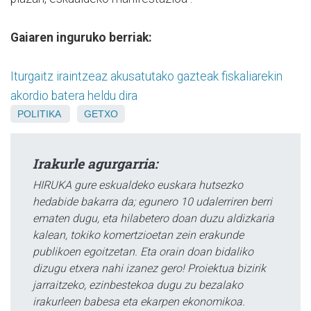
Gaiaren inguruko berriak:
Iturgaitz iraintzeaz akusatutako gazteak fiskaliarekin
akordio batera heldu dira
POLITIKA
GETXO
Irakurle agurgarria:
HIRUKA gure eskualdeko euskara hutsezko
hedabide bakarra da; egunero 10 udalerriren berri
ematen dugu, eta hilabetero doan duzu aldizkaria
kalean, tokiko komertzioetan zein erakunde
publikoen egoitzetan. Eta orain doan bidaliko
dizugu etxera nahi izanez gero! Proiektua bizirik
jarraitzeko, ezinbestekoa dugu zu bezalako
irakurleen babesa eta ekarpen ekonomikoa.