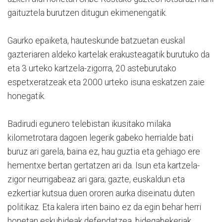
gaituztela burutzen ditugun ekimenengatik.
Gaurko epaiketa, hauteskunde batzuetan euskal
gazteriaren aldeko kartelak erakusteagatik burutuko da
eta 3 urteko kartzela-zigorra, 20 asteburutako
espetxeratzeak eta 2000 urteko isuna eskatzen zaie
honegatik.
Badirudi egunero telebistan ikusitako milaka
kilometrotara dagoen legerik gabeko herrialde bati
buruz ari garela, baina ez, hau guztia eta gehiago ere
hementxe bertan gertatzen ari da. Isun eta kartzela-
zigor neurrigabeaz ari gara; gazte, euskaldun eta
ezkertiar kutsua duen ororen aurka diseinatu duten
politikaz. Eta kalera irten baino ez da egin behar herri
honetan eskubideak defendatzea, bidegabekeriak