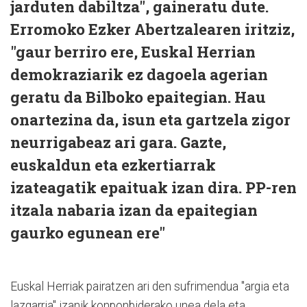
jarduten dabiltza", gaineratu dute.
Erromoko Ezker Abertzalearen iritziz,
"gaur berriro ere, Euskal Herrian
demokraziarik ez dagoela agerian
geratu da Bilboko epaitegian. Hau
onartezina da, isun eta gartzela zigor
neurrigabeaz ari gara. Gazte,
euskaldun eta ezkertiarrak
izateagatik epaituak izan dira. PP-ren
itzala nabaria izan da epaitegian
gaurko egunean ere"
Euskal Herriak pairatzen ari den sufrimendua "argia eta
lazgarria" izanik konponbiderako unea dela eta