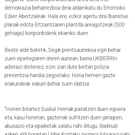
demokrazia beharrezkoa dela aldarrikatu du Erromoko
Ezker Abertzaleak. Hala ere, ezkor agertu dira Ibarretxe
planak edota Ertzaintzaren plantilla areagotzeak (500
gehiago) konponbiderik ekarriko duen.
Beste alde batetik, Segik prentsaurrekoa egin behar
zuen epaitegiaren ateen aurrean, baina UKBERRIri
adierazi diotenez, ezin izan dute bertan polizia
presentzia handia zegoelako. Hona hemen gazte
erakundeak irakurri behar zuen idatzia:
"Honen bitartez Euskal Herriak pairatzen duen egoera
eta, kasu honetan, gazteriak sufritzen duen jarraipen,
akusazio eta epaiketak salatu nahi ditugu. Badirudi
azken aldi honetan Uribe Kostako gazteoi lotsarazi nahi