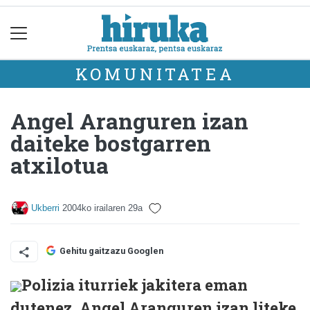
KOMUNITATEA
Angel Aranguren izan
daiteke bostgarren
atxilotua
Ukberri
2004ko irailaren 29a
Gehitu gaitzazu Googlen
Polizia iturriek jakitera eman
dutenez, Angel Aranguren izan liteke