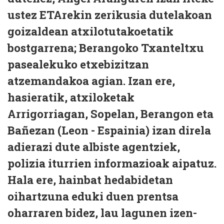
ustez ETArekin zerikusia dutelakoan
goizaldean atxilotutakoetatik
bostgarrena; Berangoko Txanteltxu
pasealekuko etxebizitzan
atzemandakoa agian. Izan ere,
hasieratik, atxiloketak
Arrigorriagan, Sopelan, Berangon eta
Bañezan (Leon - Espainia) izan direla
adierazi dute albiste agentziek,
polizia iturrien informazioak aipatuz.
Hala ere, hainbat hedabidetan
oihartzuna eduki duen prentsa
oharraren bidez, lau lagunen izen-