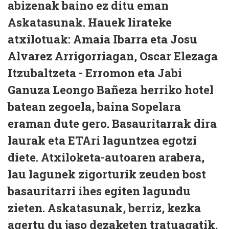
abizenak baino ez ditu eman
Askatasunak. Hauek lirateke
atxilotuak: Amaia Ibarra eta Josu
Alvarez Arrigorriagan, Oscar Elezaga
Itzubaltzeta - Erromon eta Jabi
Ganuza Leongo Bañeza herriko hotel
batean zegoela, baina Sopelara
eraman dute gero. Basauritarrak dira
laurak eta ETAri laguntzea egotzi
diete. Atxiloketa-autoaren arabera,
lau lagunek zigorturik zeuden bost
basauritarri ihes egiten lagundu
zieten. Askatasunak, berriz, kezka
agertu du jaso dezaketen tratuagatik.