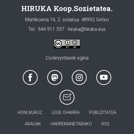
HIRUKA Koop.Sozietatea.
Martikoena 16, 2. solairua. 48992 Getxo
Tel.: 944 911 337 · hiruka@hiruka.eus
Codesyntaxek egina
HONI BURUZ
LEGE OHARRA
PUBLIZITATEA
ARAUAK
HARREMANETARAKO
RSS