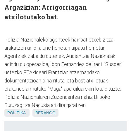
Argazkian: Arrigorriagan
atxilotutako bat.
Polizia Nazionaleko agenteek hainbat etxebizitza
arakatzen ari dira une honetan aipatu herrietan.
Agentziek zabaldu dutenez, Audientzia Nazionalak
agindu du operazioa, Ibon Fernandez de Iradi, "Susper"
ustezko ETAkideari Frantzian atzemandako
dokumentazioan oinarrituta, eta bost atxilotuak
erakunde armatuko "Muga" aparailuarekin lotu dituzte.
Polizia Nazionalaren Zuzendaritza nahiz Bilboko
Buruzagitza Nagusia ari dira garatzen.
POLITIKA
BERANGO