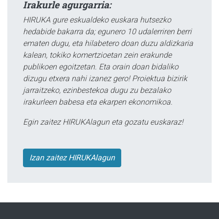
Irakurle agurgarria:
HIRUKA gure eskualdeko euskara hutsezko
hedabide bakarra da; egunero 10 udalerriren berri
ematen dugu, eta hilabetero doan duzu aldizkaria
kalean, tokiko komertzioetan zein erakunde
publikoen egoitzetan. Eta orain doan bidaliko
dizugu etxera nahi izanez gero! Proiektua bizirik
jarraitzeko, ezinbestekoa dugu zu bezalako
irakurleen babesa eta ekarpen ekonomikoa.
Egin zaitez HIRUKAlagun eta gozatu euskaraz!
Izan zaitez HIRUKAlagun