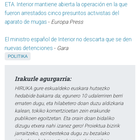
ETA. Interior mantiene abierta la operación en la que
fueron arrestados cinco presuntos activistas del
aparato de mugas
-
Europa Press
El ministro español de Interior no descarta que se den
nuevas detenciones
-
Gara
POLITIKA
Irakurle agurgarria:
HIRUKA gure eskualdeko euskara hutsezko
hedabide bakarra da; egunero 10 udalerriren berri
ematen dugu, eta hilabetero doan duzu aldizkaria
kalean, tokiko komertzioetan zein erakunde
publikoen egoitzetan. Eta orain doan bidaliko
dizugu etxera nahi izanez gero! Proiektua bizirik
jarraitzeko, ezinbestekoa dugu zu bezalako