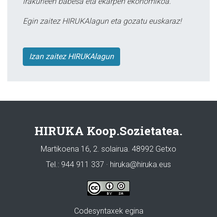
irakurleen babesa eta ekarpen ekonomikoa.
Egin zaitez HIRUKAlagun eta gozatu euskaraz!
Izan zaitez HIRUKAlagun
HIRUKA Koop.Sozietatea.
Martikoena 16, 2. solairua. 48992 Getxo
Tel.: 944 911 337 · hiruka@hiruka.eus
Codesyntaxek egina