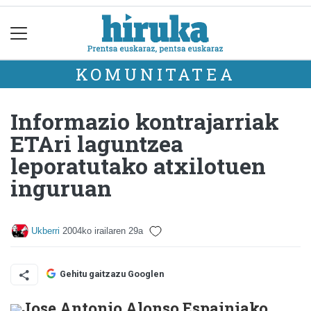
KOMUNITATEA
Informazio kontrajarriak
ETAri laguntzea
leporatutako atxilotuen
inguruan
Ukberri
2004ko irailaren 29a
Gehitu gaitzazu Googlen
Jose Antonio Alonso Espainiako