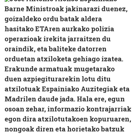
Barne Ministroak jakinarazi duenez,
goizaldeko ordu batak aldera
hasitako ETAren aurkako polizia
operazioak irekita jarraitzen du
oraindik, eta baliteke datorren
orduetan atxiloketa gehiago izatea.
Erakunde armatuak mugetarako
duen azpiegiturarekin lotu ditu
atxilotuak Espainiako Auzitegiak eta
Madrilen daude jada. Hala ere, egun
osoan zehar, informazio kontrajarriak
egon dira atxilotutakoen kopuruaren,
nongoak diren eta horietako batzuk