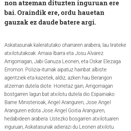
non atzeman dituzten inguruan ere
bai. Oraindik ere, ordu hauetan
gauzak ez daude batere argi.
Askatasunak kaleratutako oharraren arabera, lau lirateke
atxilotutakoak: Amaia Ibarra eta Josu Alvarez
Arrigorriagan, Jabi Ganuza Leonen, eta Oskar Elezaga
Erromon. Polizia-iturriak aipatuz hainbat albiste
agentziek eta kazetek, aldiz, azken hau Berangon
atzeman dutela diote. Horretaz gain, Arrigorriagan
bostgarren lagun bat atxilotu dutela dio Espainiako
Barne Ministerioak, Angel Aranguren, Jose Angel
Aranguren edota Jose Angel Goitia Aranguren,
hedabideen arabera. Ustezko bosgarren atxilotuaren
inguruan, Askatasunak adierazi du Leonen atxilotu