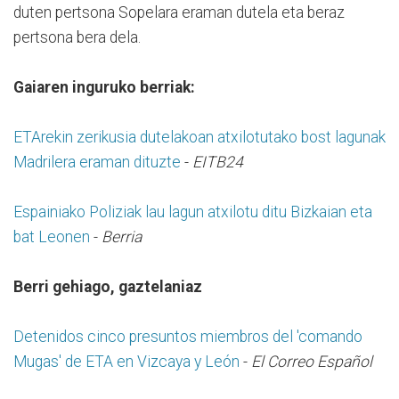
duten pertsona Sopelara eraman dutela eta beraz
pertsona bera dela.
Gaiaren inguruko berriak:
ETArekin zerikusia dutelakoan atxilotutako bost lagunak
Madrilera eraman dituzte
-
EITB24
Espainiako Poliziak lau lagun atxilotu ditu Bizkaian eta
bat Leonen
-
Berria
Berri gehiago, gaztelaniaz
Detenidos cinco presuntos miembros del 'comando
Mugas' de ETA en Vizcaya y León
-
El Correo Español