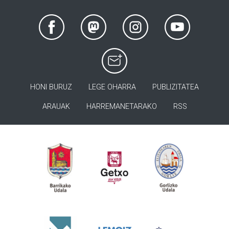
HONI BURUZ
LEGE OHARRA
PUBLIZITATEA
ARAUAK
HARREMANETARAKO
RSS