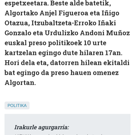
espetxeetara. Beste alde batetik,
Algortako Anjel Figueroa eta Iñigo
Otazua, Itzubaltzeta-Erroko Iñaki
Gonzalo eta Urdulizko Andoni Muñoz
euskal preso politikoek 10 urte
kartzelan egingo dute hilaren 17an.
Hori dela eta, datorren hilean ekitaldi
bat egingo da preso hauen omenez
Algortan.
POLITIKA
Irakurle agurgarria: