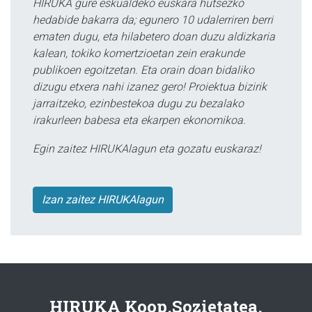
HIRUKA gure eskualdeko euskara hutsezko
hedabide bakarra da; egunero 10 udalerriren berri
ematen dugu, eta hilabetero doan duzu aldizkaria
kalean, tokiko komertzioetan zein erakunde
publikoen egoitzetan. Eta orain doan bidaliko
dizugu etxera nahi izanez gero! Proiektua bizirik
jarraitzeko, ezinbestekoa dugu zu bezalako
irakurleen babesa eta ekarpen ekonomikoa.
Egin zaitez HIRUKAlagun eta gozatu euskaraz!
Izan zaitez HIRUKAlagun
HIRUKA Koop.Sozietatea.