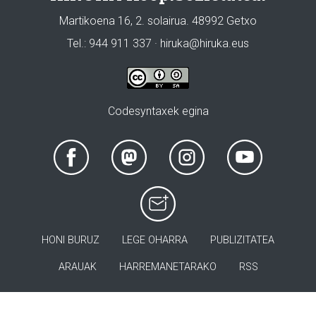
Martikoena 16, 2. solairua. 48992 Getxo
Tel.: 944 911 337 · hiruka@hiruka.eus
Codesyntaxek egina
HONI BURUZ
LEGE OHARRA
PUBLIZITATEA
ARAUAK
HARREMANETARAKO
RSS