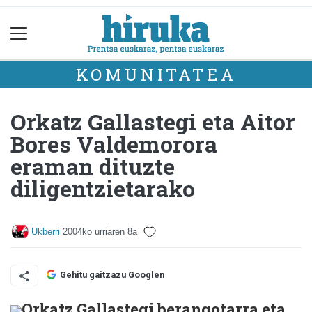
KOMUNITATEA
Orkatz Gallastegi eta Aitor
Bores Valdemorora
eraman dituzte
diligentzietarako
Ukberri
2004ko urriaren 8a
Gehitu gaitzazu Googlen
Orkatz Gallastegi berangotarra eta