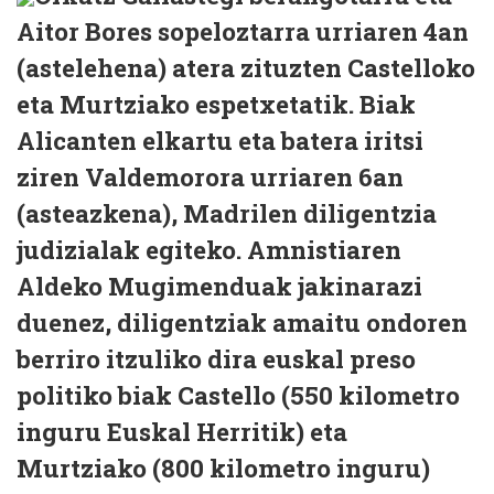
Aitor Bores sopeloztarra urriaren 4an
(astelehena) atera zituzten Castelloko
eta Murtziako espetxetatik. Biak
Alicanten elkartu eta batera iritsi
ziren Valdemorora urriaren 6an
(asteazkena), Madrilen diligentzia
judizialak egiteko. Amnistiaren
Aldeko Mugimenduak jakinarazi
duenez, diligentziak amaitu ondoren
berriro itzuliko dira euskal preso
politiko biak Castello (550 kilometro
inguru Euskal Herritik) eta
Murtziako (800 kilometro inguru)